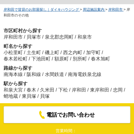
岸和田で賃貸のお部屋探し｜ダイキハウジング
>
周辺施設案内
>
岸和田市
>
岸
和田市のその他
市区町村から探す
岸和田市
/
貝塚市
/
泉北郡忠岡町
/
和泉市
町名から探す
小松里町
/
土生町
/
磯上町
/
西之内町
/
加守町
/
春木若松町
/
下池田町
/
額原町
/
別所町
/
春木旭町
路線から探す
南海本線
/
阪和線
/
水間鉄道
/
南海電鉄泉北線
駅から探す
和泉大宮
/
春木
/
久米田
/
下松
/
岸和田
/
東岸和田
/
忠岡
/
蛸地蔵
/
東貝塚
/
貝塚
電話でお問い合わせ
営業時間：