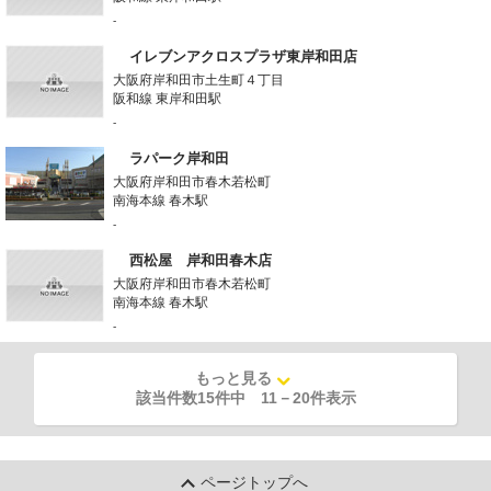
-
イレブンアクロスプラザ東岸和田店
大阪府岸和田市土生町４丁目
阪和線 東岸和田駅
-
ラパーク岸和田
大阪府岸和田市春木若松町
南海本線 春木駅
-
西松屋 岸和田春木店
大阪府岸和田市春木若松町
南海本線 春木駅
-
もっと見る
該当件数15件中
11
－
20
件表示
ページトップへ