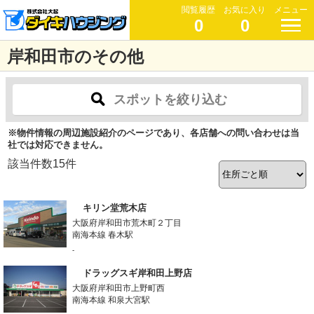
閲覧履歴
お気に入り
メニュー
0
0
岸和田市のその他
スポットを絞り込む
※物件情報の周辺施設紹介のページであり、各店舗への問い合わせは当
社では対応できません。
該当件数
15
件
キリン堂荒木店
大阪府岸和田市荒木町２丁目
南海本線 春木駅
-
ドラッグスギ岸和田上野店
大阪府岸和田市上野町西
南海本線 和泉大宮駅