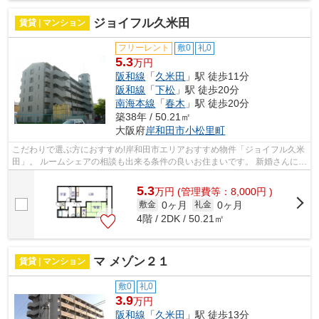
ジョイフル久米田
賃貸 | マンション
フリーレント
敷0
礼0
5.3
万円
阪和線
「
久米田
」駅 徒歩11分
阪和線
「
下松
」駅 徒歩20分
南海本線
「
春木
」駅 徒歩20分
築38年 / 50.21㎡
大阪府
岸和田市
小松里町
こだわりで選ぶ方におすすめ!岸和田市エリアおすすめ物件「ジョイフル久米
田」。 ルームシェアの相談も出来る条件の良いお住まいです。 新婚さんにオ
ススメ物件で楽しく快適に生活が...
5.3
万
円
(管理費等：8,000円 )
0ヶ月
0ヶ月
敷金
礼金
4階 / 2DK / 50.21㎡
マ メゾン２１
賃貸 | マンション
敷0
礼0
3.9
万円
阪和線
「
久米田
」駅 徒歩13分