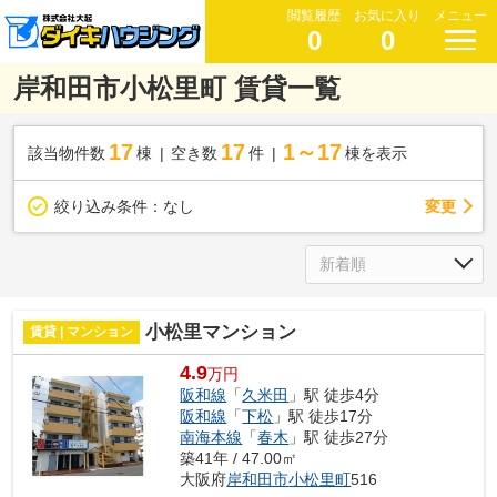
閲覧履歴
お気に入り
メニュー
0
0
岸和田市小松里町 賃貸一覧
17
17
1～17
該当物件数
棟
空き数
件
棟を表示
変更
絞り込み条件：
なし
小松里マンション
賃貸 | マンション
4.9
万円
阪和線
「
久米田
」駅 徒歩4分
阪和線
「
下松
」駅 徒歩17分
南海本線
「
春木
」駅 徒歩27分
築41年 / 47.00㎡
大阪府
岸和田市
小松里町
516