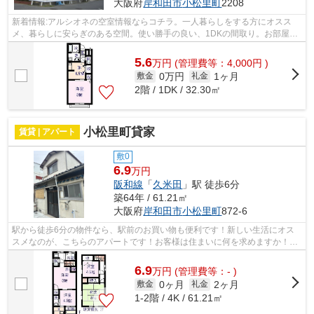
大阪府
岸和田市
小松里町
2208
新着情報:アルシオネの空室情報ならコチラ。一人暮らしをする方にオスス
メ、暮らしに安らぎのある空間。使い勝手の良い、1DKの間取り。お部屋の
広さも32.30平米あり、快適な暮らしがで...
5.6
万
円
(管理費等：4,000円 )
0万円
1ヶ月
敷金
礼金
2階 / 1DK / 32.30㎡
小松里町貸家
賃貸 | アパート
敷0
6.9
万円
阪和線
「
久米田
」駅 徒歩6分
築64年 / 61.21㎡
大阪府
岸和田市
小松里町
872-6
駅から徒歩6分の物件なら、駅前のお買い物も便利です！新しい生活にオス
スメなのが、こちらのアパートです！お客様は住まいに何を求めますか！ご
希望の条件をお聞かせください！お客様...
6.9
万
円
(管理費等：- )
0ヶ月
2ヶ月
敷金
礼金
1-2階 / 4K / 61.21㎡