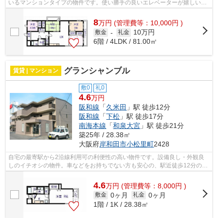
いるマンションタイプの物件です。使い勝手の良いエレベーターが嬉しい物
件となっています。高いニーズのある...
8
万
円
(管理費等：10,000円 )
10万円
敷金
-
礼金
6階 / 4LDK / 81.00㎡
グランシャンブル
賃貸 | マンション
敷0
礼0
4.6
万円
阪和線
「
久米田
」駅 徒歩12分
阪和線
「
下松
」駅 徒歩17分
南海本線
「
和泉大宮
」駅 徒歩21分
築25年 / 28.38㎡
大阪府
岸和田市
小松里町
2428
自宅の最寄駅から2沿線利用可の利便性の高い物件です。設備良し・外観良
しのイチオシの物件。車などをお持ちでない方も安心の、駅近徒歩12分の物
件となっています。大起 ダイキハウジ...
4.6
万
円
(管理費等：8,000円 )
0ヶ月
0ヶ月
敷金
礼金
1階 / 1K / 28.38㎡