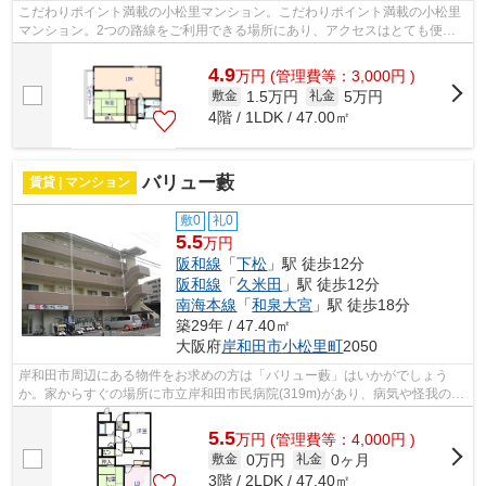
こだわりポイント満載の小松里マンション。こだわりポイント満載の小松里
マンション。2つの路線をご利用できる場所にあり、アクセスはとても便利
です。こちらの物件はマンションです。...
4.9
万
円
(管理費等：3,000円 )
1.5万円
5万円
敷金
礼金
4階 / 1LDK / 47.00㎡
バリュー藪
賃貸 | マンション
敷0
礼0
5.5
万円
阪和線
「
下松
」駅 徒歩12分
阪和線
「
久米田
」駅 徒歩12分
南海本線
「
和泉大宮
」駅 徒歩18分
築29年 / 47.40㎡
大阪府
岸和田市
小松里町
2050
岸和田市周辺にある物件をお求めの方は「バリュー藪」はいかがでしょう
か。家からすぐの場所に市立岸和田市民病院(319m)があり、病気や怪我の時
でも安心ですね。プライバシーをしっか...
5.5
万
円
(管理費等：4,000円 )
0万円
0ヶ月
敷金
礼金
3階 / 2LDK / 47.40㎡