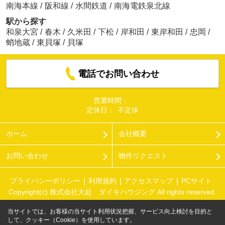
南海本線
/
阪和線
/
水間鉄道
/
南海電鉄泉北線
駅から探す
和泉大宮
/
春木
/
久米田
/
下松
/
岸和田
/
東岸和田
/
忠岡
/
蛸地蔵
/
東貝塚
/
貝塚
電話でお問い合わせ
営業時間：
定休日：
不定休
ホーム
会社概要
お問い合わせ
物件リクエスト
プライバシーポリシー
利用規約
アクセスマップ
PCサイト
Copyright(c) 株式会社大起 ダイキハウジング All rights reserved.
当サイトでは、お客様の当サイト利用状況把握、サービス向上検討を目的と
して、クッキー（Cookie）を使用しています。