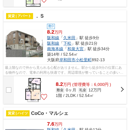
．Ｓ
賃貸 | アパート
敷0
8.2
万円
阪和線
「
久米田
」駅 徒歩9分
阪和線
「
下松
」駅 徒歩21分
南海本線
「
和泉大宮
」駅 徒歩34分
築14年 / 52.54㎡
大阪府
岸和田市
小松里町
892-13
最上階なので外から見られる心配がありません。駅から徒歩9分の位置にあ
る物件なので、電車の利用も快適です。周辺環境が整っていることの多い、
充実のアパート物件。こちらでは岸和田...
8.2
万
円
(管理費等：6,000円 )
0ヶ月
12万円
敷金
礼金
1階 / 2LDK / 52.54㎡
CoCo・マルシェ
賃貸 | ハイツ
7.6
万円
阪和線
「
久米田
」駅 徒歩12分