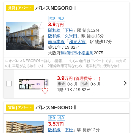
パレスNEGOROⅠ
賃貸 | アパート
敷0
礼0
3.9
万円
阪和線
「
下松
」駅 徒歩12分
阪和線
「
久米田
」駅 徒歩15分
南海本線
「
和泉大宮
」駅 徒歩17分
築31年 / 19.82㎡
大阪府
岸和田市
小松里町
2075
レオパレスNEGORO1の詳しい情報。こちらの物件はアパートです。自走式
の駐車場がある物件です。2沿線利用可能なため、電車利用に便利な物件で
す。岸和田市より、阪和線下松近くで物件...
3.9
万
円
(管理費等：- )
0ヶ月
0ヶ月
敷金
礼金
1階 / 1K / 19.82㎡
パレスNEGOROⅡ
賃貸 | アパート
敷0
礼0
3.5
万円
阪和線
「
下松
」駅 徒歩12分