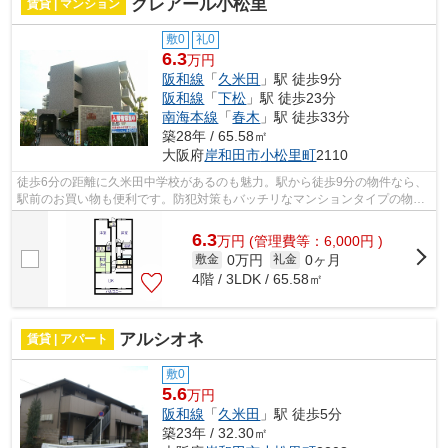
クレアール小松里
賃貸 | マンション
敷0
礼0
6.3
万円
阪和線
「
久米田
」駅 徒歩9分
阪和線
「
下松
」駅 徒歩23分
南海本線
「
春木
」駅 徒歩33分
築28年 / 65.58㎡
大阪府
岸和田市
小松里町
2110
徒歩6分の距離に久米田中学校があるのも魅力。駅から徒歩9分の物件なら、
駅前のお買い物も便利です。防犯対策もバッチリなマンションタイプの物件
です。最上階の物件です。当社スタッ...
6.3
万
円
(管理費等：6,000円 )
0万円
0ヶ月
敷金
礼金
4階 / 3LDK / 65.58㎡
アルシオネ
賃貸 | アパート
敷0
5.6
万円
阪和線
「
久米田
」駅 徒歩5分
築23年 / 32.30㎡