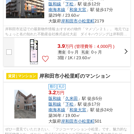
阪和線
「
下松
」駅 徒歩12分
南海本線
「
和泉大宮
」駅 徒歩17分
築29年 / 23.60㎡
大阪府
岸和田市
小松里町
2179
岸和田市近辺での最新物件情報:おすすめの物件「マメゾン２１」。 地元では
ちょっと名の知れた不動産会社株式会社大起 ダイキハウジングは岸和田市
地域の不動産情報に強いのが自慢です。
3.9
万
円
(管理費等：4,000円 )
0ヶ月
0ヶ月
敷金
礼金
3階 / 1K / 23.60㎡
岸和田市小松里町のマンション
賃貸 | マンション
敷0
礼0
3.2
万円
阪和線
「
久米田
」駅 徒歩5分
阪和線
「
下松
」駅 徒歩17分
南海本線
「
和泉大宮
」駅 徒歩24分
築36年 / 19.00㎡
大阪府
岸和田市
小松里町
501
ぜひ一度見ていただきたい、「フジコーマンション小松里」です。魅力的な