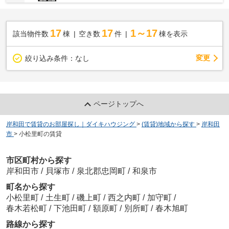
17
17
1～17
該当物件数
棟
空き数
件
棟を表示
変更
絞り込み条件：
なし
ページトップへ
岸和田で賃貸のお部屋探し｜ダイキハウジング
>
(賃貸)地域から探す
>
岸和田
市
>
小松里町の賃貸
市区町村から探す
岸和田市
/
貝塚市
/
泉北郡忠岡町
/
和泉市
町名から探す
小松里町
/
土生町
/
磯上町
/
西之内町
/
加守町
/
春木若松町
/
下池田町
/
額原町
/
別所町
/
春木旭町
路線から探す