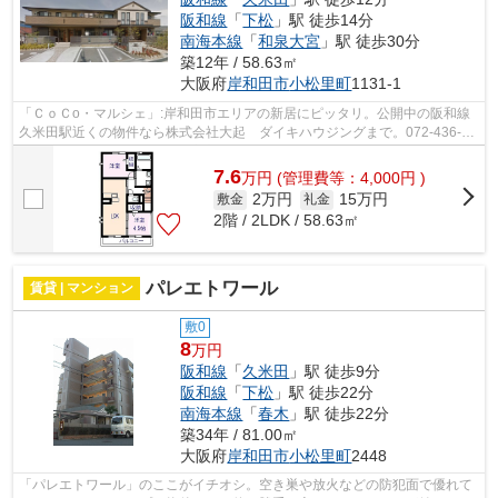
阪和線
「
下松
」駅 徒歩14分
南海本線
「
和泉大宮
」駅 徒歩30分
築12年 / 58.63㎡
大阪府
岸和田市
小松里町
1131-1
「ＣｏＣo・マルシェ」:岸和田市エリアの新居にピッタリ。公開中の阪和線
久米田駅近くの物件なら株式会社大起 ダイキハウジングまで。072-436-
6233、info@kk-dk.co.jpまで安心してア...
7.6
万
円
(管理費等：4,000円 )
2万円
15万円
敷金
礼金
2階 / 2LDK / 58.63㎡
パレエトワール
賃貸 | マンション
敷0
8
万円
阪和線
「
久米田
」駅 徒歩9分
阪和線
「
下松
」駅 徒歩22分
南海本線
「
春木
」駅 徒歩22分
築34年 / 81.00㎡
大阪府
岸和田市
小松里町
2448
「パレエトワール」のここがイチオシ。空き巣や放火などの防犯面で優れて