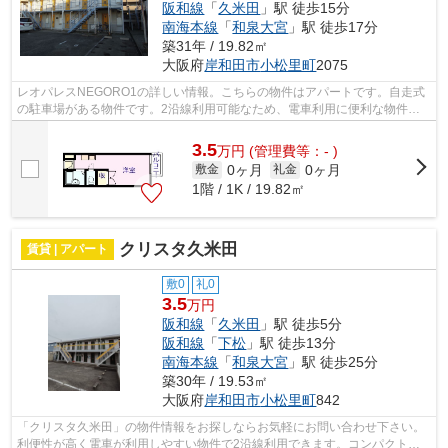
阪和線
「
久米田
」駅 徒歩15分
南海本線
「
和泉大宮
」駅 徒歩17分
築31年 / 19.82㎡
大阪府
岸和田市
小松里町
2075
レオパレスNEGORO1の詳しい情報。こちらの物件はアパートです。自走式
の駐車場がある物件です。2沿線利用可能なため、電車利用に便利な物件で
す。岸和田市より、阪和線下松近くで物件...
3.5
万
円
(管理費等：- )
0ヶ月
0ヶ月
敷金
礼金
1階 / 1K / 19.82㎡
クリスタ久米田
賃貸 | アパート
敷0
礼0
3.5
万円
阪和線
「
久米田
」駅 徒歩5分
阪和線
「
下松
」駅 徒歩13分
南海本線
「
和泉大宮
」駅 徒歩25分
築30年 / 19.53㎡
大阪府
岸和田市
小松里町
842
「クリスタ久米田」の物件情報をお探しならお気軽にお問い合わせ下さい。
利便性が高く電車が利用しやすい物件で2沿線利用できます。コンパクトな