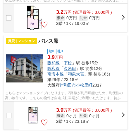
駅近物件となっており、徒歩5分でアクセス可能です。空き巣や放火などの
防犯面で優れているマンションタイプの...
3.2
万
円
(管理費等：3,000円 )
0万円
0万円
敷金
礼金
2階 / 1K / 19.00㎡
パレス昴
賃貸 | マンション
敷0
礼0
3.9
万円
阪和線
「
下松
」駅 徒歩15分
阪和線
「
久米田
」駅 徒歩12分
南海本線
「
和泉大宮
」駅 徒歩18分
築29年 / 23.18㎡
大阪府
岸和田市
小松里町
2317
こちらはマンションタイプになります。2路線が利用可能なため、利便性の
高い物件です。こちらの物件は自走式駐車場がご利用いただけます。徒歩15
分で駅へのアクセスが可能な物件です。...
3.9
万
円
(管理費等：3,000円 )
0ヶ月
0ヶ月
敷金
礼金
2階 / 1K / 23.18㎡