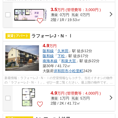
間取りで使い勝手のいいアパートになっ...
3.5
万
円
(管理費等：3,000円 )
0万円
0万円
敷金
礼金
2階 / 1R / 19.53㎡
ラフォーレJ・N・Ⅰ
賃貸 | アパート
4.9
万円
阪和線
「
久米田
」駅 徒歩12分
阪和線
「
下松
」駅 徒歩17分
南海本線
「
和泉大宮
」駅 徒歩22分
築30年 / 41.72㎡
大阪府
岸和田市
小松里町
2429
新着情報：ラフォーレJ・N・Ⅰの空室情報ならコチラ。当社イチオシの物件
の「ラフォーレJ・N・Ⅰ」。ぜひ一度ご覧ください。最上階の物件です。駅
近くに立地する物件で、徒歩12分程でア...
4.9
万
円
(管理費等：4,000円 )
1万円
5万円
敷金
礼金
2階 / 2K / 41.72㎡