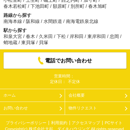
小松里町
/
土生町
/
磯上町
/
西之内町
/
加守町
/
春木若松町
/
下池田町
/
額原町
/
別所町
/
春木旭町
路線から探す
南海本線
/
阪和線
/
水間鉄道
/
南海電鉄泉北線
駅から探す
和泉大宮
/
春木
/
久米田
/
下松
/
岸和田
/
東岸和田
/
忠岡
/
蛸地蔵
/
東貝塚
/
貝塚
電話でお問い合わせ
営業時間：
定休日：
不定休
ホーム
会社概要
お問い合わせ
物件リクエスト
プライバシーポリシー
利用規約
アクセスマップ
PCサイト
Copyright(c) 株式会社大起 ダイキハウジング All rights reserved.