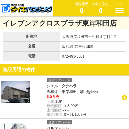
閲覧履歴
お気に入り
メニュー
0
0
イレブンアクロスプラザ東岸和田店
所在地
大阪府岸和田市土生町４丁目2-2
交通
阪和線 東岸和田駅
電話
072-493-3361
施設周辺の物件
賃貸｜アパート
シエル・タデハラ
阪和線「東岸和田」駅 徒歩4分
6.5万円
間取:
1DK
建物面積:
- / 8.90坪
土地面積:
- / -
敷金/礼金:
0ヶ月/10万円
賃貸｜アパート
ベルフォーレ