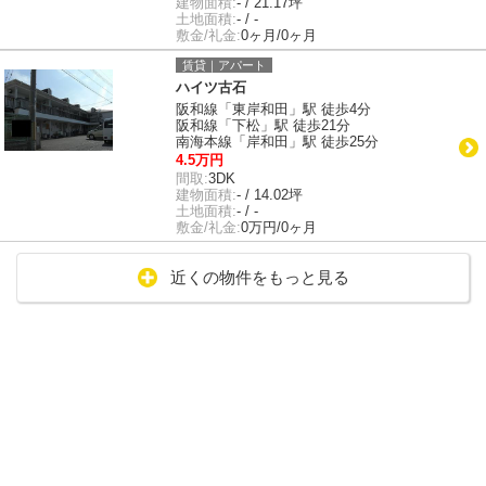
建物面積:
- / 21.17坪
土地面積:
- / -
敷金/礼金:
0ヶ月/0ヶ月
賃貸｜アパート
ハイツ古石
阪和線「東岸和田」駅 徒歩4分
阪和線「下松」駅 徒歩21分
南海本線「岸和田」駅 徒歩25分
4.5万円
間取:
3DK
建物面積:
- / 14.02坪
土地面積:
- / -
敷金/礼金:
0万円/0ヶ月
近くの物件をもっと見る