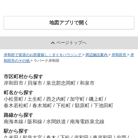
地図アプリで開く
ページトップへ
岸和田で賃貸のお部屋探し｜ダイキハウジング
>
周辺施設案内
>
岸和田市
>
岸
和田市のその他
>
ラパーク岸和田
市区町村から探す
岸和田市
/
貝塚市
/
泉北郡忠岡町
/
和泉市
町名から探す
小松里町
/
土生町
/
西之内町
/
加守町
/
磯上町
/
春木若松町
/
春木旭町
/
下松町
/
額原町
/
下池田町
路線から探す
南海本線
/
阪和線
/
水間鉄道
/
南海電鉄泉北線
駅から探す
久米田
/
和泉大宮
/
春木
/
下松
/
岸和田
/
東岸和田
/
忠岡
/