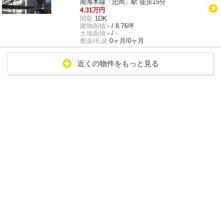
南海本線「忠岡」駅 徒歩15分
4.31万円
間取:
1DK
建物面積:
- / 8.76坪
土地面積:
- / -
敷金/礼金:
0ヶ月/0ヶ月
近くの物件をもっと見る