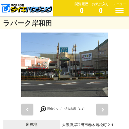
閲覧履歴
お気に入り
メニュー
0
0
ラパーク岸和田
前
次
画像タップで拡大表示【
1
/1】
所在地
大阪府岸和田市春木若松町２１－１