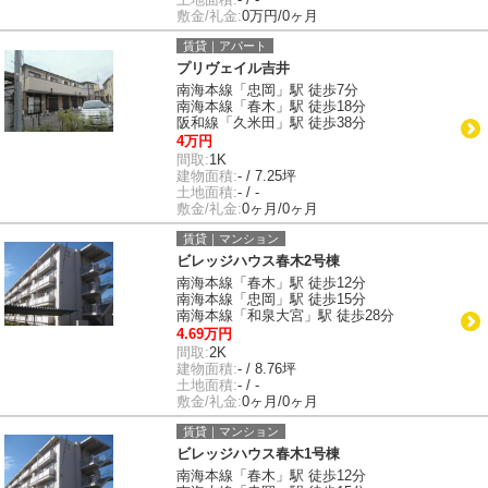
敷金/礼金:
0万円/0ヶ月
賃貸｜アパート
プリヴェイル吉井
南海本線「忠岡」駅 徒歩7分
南海本線「春木」駅 徒歩18分
阪和線「久米田」駅 徒歩38分
4万円
間取:
1K
建物面積:
- / 7.25坪
土地面積:
- / -
敷金/礼金:
0ヶ月/0ヶ月
賃貸｜マンション
ビレッジハウス春木2号棟
南海本線「春木」駅 徒歩12分
南海本線「忠岡」駅 徒歩15分
南海本線「和泉大宮」駅 徒歩28分
4.69万円
間取:
2K
建物面積:
- / 8.76坪
土地面積:
- / -
敷金/礼金:
0ヶ月/0ヶ月
賃貸｜マンション
ビレッジハウス春木1号棟
南海本線「春木」駅 徒歩12分