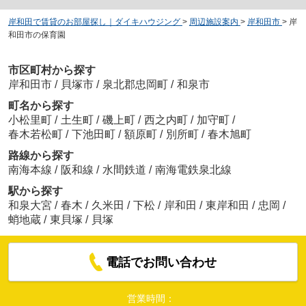
岸和田で賃貸のお部屋探し｜ダイキハウジング
>
周辺施設案内
>
岸和田市
>
岸
和田市の保育園
市区町村から探す
岸和田市
/
貝塚市
/
泉北郡忠岡町
/
和泉市
町名から探す
小松里町
/
土生町
/
磯上町
/
西之内町
/
加守町
/
春木若松町
/
下池田町
/
額原町
/
別所町
/
春木旭町
路線から探す
南海本線
/
阪和線
/
水間鉄道
/
南海電鉄泉北線
駅から探す
和泉大宮
/
春木
/
久米田
/
下松
/
岸和田
/
東岸和田
/
忠岡
/
蛸地蔵
/
東貝塚
/
貝塚
電話でお問い合わせ
営業時間：