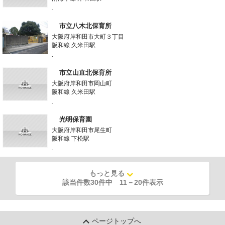
-
市立八木北保育所
大阪府岸和田市大町３丁目
阪和線 久米田駅
-
市立山直北保育所
大阪府岸和田市岡山町
阪和線 久米田駅
-
光明保育園
大阪府岸和田市尾生町
阪和線 下松駅
-
もっと見る
該当件数30件中
11
－
20
件表示
ページトップへ