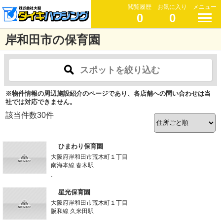
閲覧履歴
お気に入り
メニュー
0
0
岸和田市の保育園
スポットを絞り込む
※物件情報の周辺施設紹介のページであり、各店舗への問い合わせは当
社では対応できません。
該当件数
30
件
ひまわり保育園
大阪府岸和田市荒木町１丁目
南海本線 春木駅
-
星光保育園
大阪府岸和田市荒木町１丁目
阪和線 久米田駅