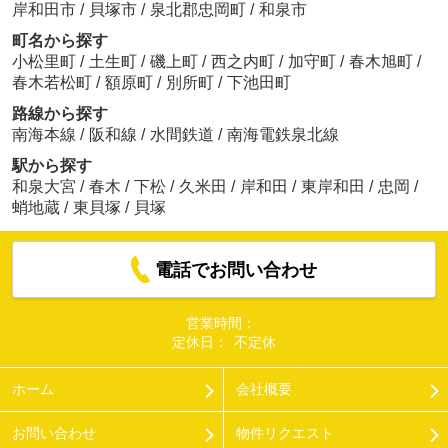
岸和田市
/
貝塚市
/
泉北郡忠岡町
/
和泉市
町名から探す
小松里町
/
土生町
/
磯上町
/
西之内町
/
加守町
/
春木旭町
/
春木若松町
/
額原町
/
別所町
/
下池田町
路線から探す
南海本線
/
阪和線
/
水間鉄道
/
南海電鉄泉北線
駅から探す
和泉大宮
/
春木
/
下松
/
久米田
/
岸和田
/
東岸和田
/
忠岡
/
蛸地蔵
/
東貝塚
/
貝塚
電話でお問い合わせ
営業時間：
定休日：
不定休
ホーム
会社概要
お問い合わせ
物件リクエスト