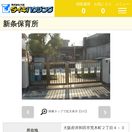
閲覧履歴
お気に入り
メニュー
0
0
新条保育所
前
次
画像タップで拡大表示【
1
/1】
大阪府岸和田市荒木町２丁目４－３
所在地