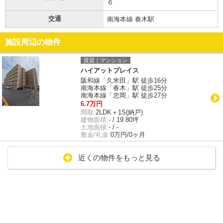
６
交通
南海本線 春木駅
施設周辺の物件
賃貸｜マンション
ハイアットプレイス
阪和線「久米田」駅 徒歩16分
南海本線「春木」駅 徒歩25分
南海本線「忠岡」駅 徒歩27分
6.7万円
間取:
2LDK＋1S(納戸)
建物面積:
- / 19.80坪
土地面積:
- / -
敷金/礼金:
0万円/0ヶ月
近くの物件をもっと見る