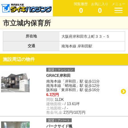
閲覧履歴
お気に入り
メニュー
0
0
市立城内保育所
所在地
大阪府岸和田市上町３３－５
交通
南海本線 岸和田駅
施設周辺の物件
賃貸｜マンション
GRACE岸和田
南海本線「岸和田」駅 徒歩11分
南海本線「蛸地蔵」駅 徒歩12分
阪和線「東岸和田」駅 徒歩16分
6.3万円
間取:
1LDK
建物面積:
- / 13.61坪
土地面積:
- / -
敷金/礼金:
2万円/10万円
賃貸｜アパート
パークサイド颯