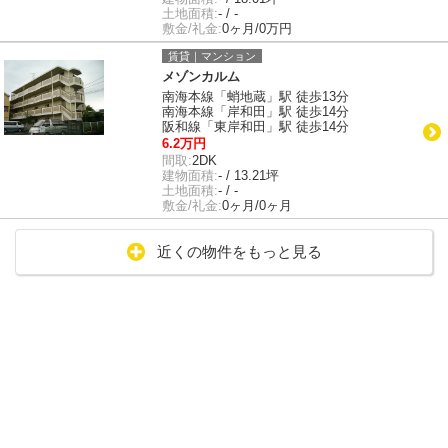
土地面積:
- / -
敷金/礼金:
0ヶ月/0万円
賃貸｜マンション
メゾンカルム
南海本線「蛸地蔵」駅 徒歩13分
南海本線「岸和田」駅 徒歩14分
阪和線「東岸和田」駅 徒歩14分
6.2万円
間取:
2DK
建物面積:
- / 13.21坪
土地面積:
- / -
敷金/礼金:
0ヶ月/0ヶ月
近くの物件をもっと見る