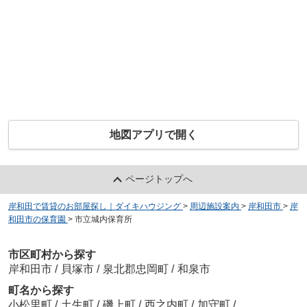
地図アプリで開く
ページトップへ
岸和田で賃貸のお部屋探し｜ダイキハウジング
>
周辺施設案内
>
岸和田市
>
岸
和田市の保育園
>
市立城内保育所
市区町村から探す
岸和田市
/
貝塚市
/
泉北郡忠岡町
/
和泉市
町名から探す
小松里町
/
土生町
/
磯上町
/
西之内町
/
加守町
/