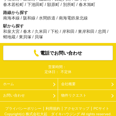
春木若松町
/
下池田町
/
額原町
/
別所町
/
春木旭町
路線から探す
南海本線
/
阪和線
/
水間鉄道
/
南海電鉄泉北線
駅から探す
和泉大宮
/
春木
/
久米田
/
下松
/
岸和田
/
東岸和田
/
忠岡
/
蛸地蔵
/
東貝塚
/
貝塚
電話でお問い合わせ
営業時間：
定休日：
不定休
ホーム
会社概要
お問い合わせ
物件リクエスト
プライバシーポリシー
利用規約
アクセスマップ
PCサイト
Copyright(c) 株式会社大起 ダイキハウジング All rights reserved.