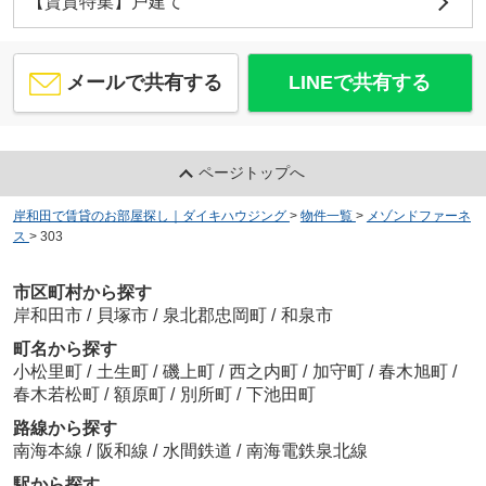
【賃貸特集】戸建て
メールで共有する
LINEで共有する
ページトップへ
岸和田で賃貸のお部屋探し｜ダイキハウジング
>
物件一覧
>
メゾンドファーネ
ス
>
303
市区町村から探す
岸和田市
/
貝塚市
/
泉北郡忠岡町
/
和泉市
町名から探す
小松里町
/
土生町
/
磯上町
/
西之内町
/
加守町
/
春木旭町
/
春木若松町
/
額原町
/
別所町
/
下池田町
路線から探す
南海本線
/
阪和線
/
水間鉄道
/
南海電鉄泉北線
駅から探す