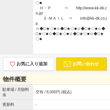
◇■
Ｈ・Ｐ ⇒ http://www.kk-dk.c
o.jp/
Ｅ-ＭＡＩＬ ⇒ info@kk-dk.co.j
p
☆◆□★◇■☆◆□★◇■☆◆□★◇■☆◆
□★◇■☆◆□★◇■☆◆□★◇■☆◆□★
◇■
お気に入り追加
お問い合わせ
物件概要
駐車場 / 月額料
空有 / 8,000円 (税込)
金
更新料
-