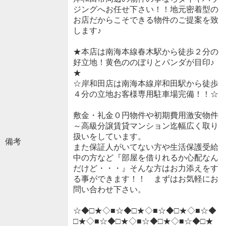
ジングへお任せ下さい！！地元密着型の
お店だからこそできる物件のご提案を致
します♪
★本店は南海本線春木駅から徒歩２分の
好立地！黄色ののぼりとパンダが目印♪
★
☆岸和田店は南海本線岸和田駅から徒歩
４分の立地お客様専用駐車場完備！！☆
敷金・礼金０円物件や初期費用激安物件
～高級分譲賃貸マンション迄幅広く取り
扱いをしています。
備考
また保証人がいてない方や生活保護受給
中の方など『部屋を借りれるか心配なん
だけど・・・』そんな方はお力添えをす
る事ができます！！ まずはお気軽にお
問い合わせ下さい。
☆◆□★◇■☆◆□★◇■☆◆□★◇■☆◆
□★◇■☆◆□★◇■☆◆□★◇■☆◆□★