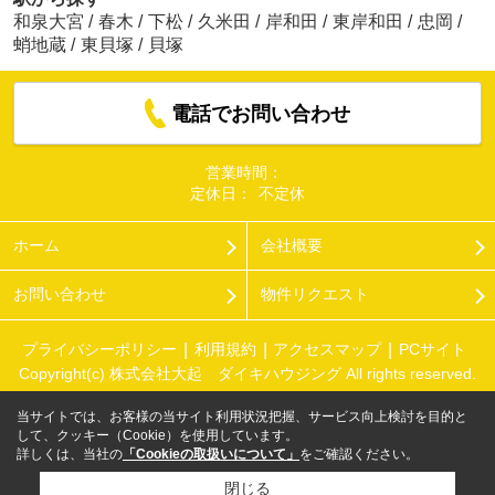
和泉大宮
/
春木
/
下松
/
久米田
/
岸和田
/
東岸和田
/
忠岡
/
蛸地蔵
/
東貝塚
/
貝塚
電話でお問い合わせ
営業時間：
定休日：
不定休
ホーム
会社概要
お問い合わせ
物件リクエスト
プライバシーポリシー
利用規約
アクセスマップ
PCサイト
Copyright(c) 株式会社大起 ダイキハウジング All rights reserved.
当サイトでは、お客様の当サイト利用状況把握、サービス向上検討を目的と
して、クッキー（Cookie）を使用しています。
詳しくは、当社の
「Cookieの取扱いについて」
をご確認ください。
閉じる