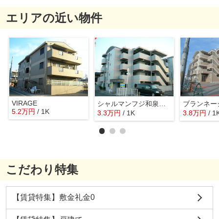
エリアの近い物件
VIRAGE
シャルマンフジ和泉大宮壱番館
ブランネー
5.2
万
円
/ 1K
3.3
万
円
/ 1K
3.8
万
円
/ 1
こだわり特集
【賃貸特集】敷金礼金0