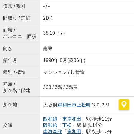
償却 / 敷引
- / -
間取り / 詳細
2DK
面積 /
38.10㎡ / -
バルコニー面積
向き
南東
築年月
1990年 8月(築36年)
種別 / 構造
マンション / 鉄骨造
部屋 /
303 / 3階 / 3階建
所在階 / 階建
所在地
大阪府
岸和田市
上松町
３０２９
阪和線
「
東岸和田
」駅 徒歩11分
交通
阪和線
「
下松
」駅 徒歩14分
南海本線
「
岸和田
」駅 徒歩17分