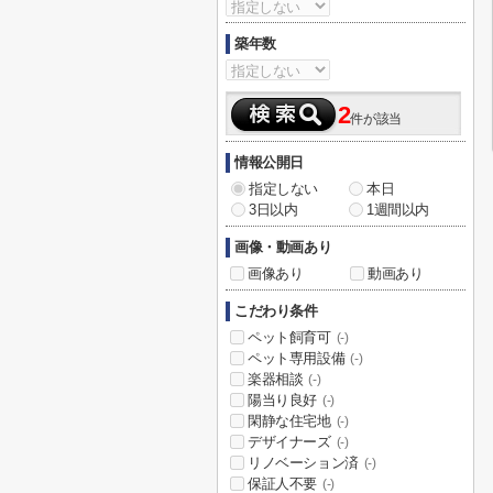
築年数
2
件が該当
情報公開日
指定しない
本日
3日以内
1週間以内
画像・動画あり
画像あり
動画あり
こだわり条件
ペット飼育可
(-)
ペット専用設備
(-)
楽器相談
(-)
陽当り良好
(-)
閑静な住宅地
(-)
デザイナーズ
(-)
リノベーション済
(-)
保証人不要
(-)