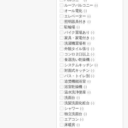
(-)
ルーフバルコニー
(-)
オール電化
(-)
エレベーター
(-)
照明器具付き
(-)
駐輪場
(-)
バイク置場あり
(-)
家具・家電付き
(-)
洗濯機置場有
(-)
外観タイル張り
(-)
コンロ２口以上
(-)
食器洗い乾燥機
(-)
システムキッチン
(-)
対面式キッチン
(-)
バス・トイレ別
(-)
追焚機能浴室
(-)
浴室乾燥機
(-)
温水洗浄便座
(-)
洗面台
(-)
洗髪洗面化粧台
(-)
シャワー
(-)
独立洗面台
(-)
エアコン
(-)
床暖房
(-)