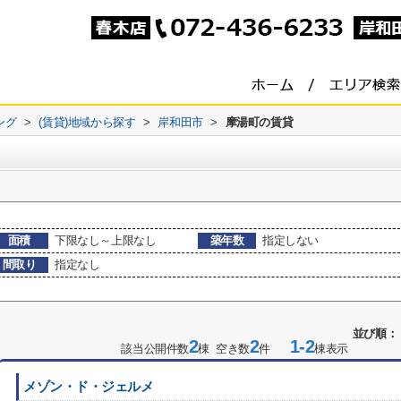
ング
>
(賃貸)地域から探す
>
岸和田市
>
摩湯町の賃貸
面積
下限なし～上限なし
築年数
指定しない
間取り
指定なし
並び順：
2
2
1-2
該当公開件数
棟 空き数
件
棟表示
メゾン・ド・ジェルメ