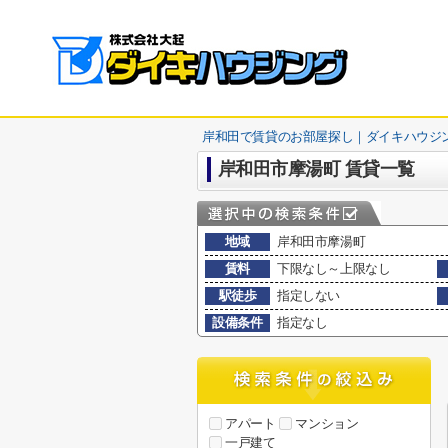
岸和田で賃貸のお部屋探し｜ダイキハウジ
岸和田市摩湯町 賃貸一覧
地域
岸和田市摩湯町
賃料
下限なし～上限なし
駅徒歩
指定しない
設備条件
指定なし
アパート
マンション
一戸建て