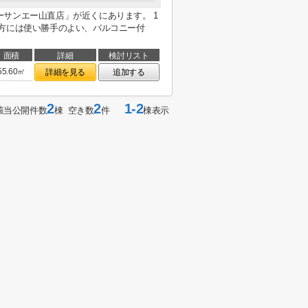
サンエー山直店」が近くにあります。 1
す方には使い勝手のよい、バルコニー付
面積
詳細
検討リスト
55.60㎡
詳細を見る
追加する
2
2
1-2
該当公開件数
棟 空き数
件
棟表示