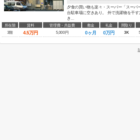
夕食の買い物も楽々・スーパー「スーパー
台駐車場に空きあり。 外で洗濯物を干
き...
所在階
賃料
管理費・共益費
敷金
礼金
間取り
4.5
万円
0ヶ月
0万円
3階
5,000円
3K