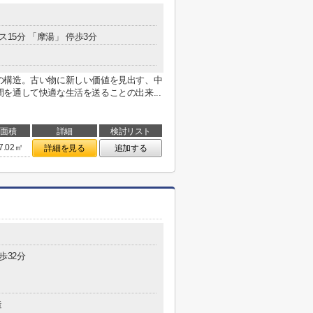
ス15分 「摩湯」 停歩3分
の構造。古い物に新しい価値を見出す、中
を通して快適な生活を送ることの出来...
面積
詳細
検討リスト
7.02㎡
詳細を見る
追加する
歩32分
造