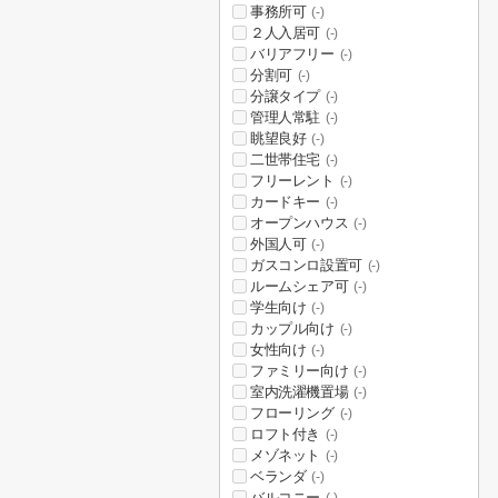
事務所可
(-)
２人入居可
(-)
バリアフリー
(-)
分割可
(-)
分譲タイプ
(-)
管理人常駐
(-)
眺望良好
(-)
二世帯住宅
(-)
フリーレント
(-)
カードキー
(-)
オープンハウス
(-)
外国人可
(-)
ガスコンロ設置可
(-)
ルームシェア可
(-)
学生向け
(-)
カップル向け
(-)
女性向け
(-)
ファミリー向け
(-)
室内洗濯機置場
(-)
フローリング
(-)
ロフト付き
(-)
メゾネット
(-)
ベランダ
(-)
バルコニー