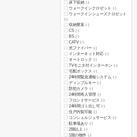
床下収納
(-)
ウォークインクロゼット
(-)
ウォークインシューズクロゼット
(-)
収納豊富
(-)
CS
(-)
BS
(-)
CATV
(-)
光ファイバー
(-)
インターネット対応
(-)
オートロック
(-)
TVモニタ付インターホン
(-)
宅配ボックス
(-)
24時間緊急通報システム
(-)
ディンプルキー
(-)
防犯カメラ
(-)
24時間有人管理
(-)
フロントサービス
(-)
24時間ゴミ出し可
(-)
住戸内覧可能
(-)
コンシェルジュサービス
(-)
駐車場あり
(-)
2階以上
(-)
1階の物件
(-)