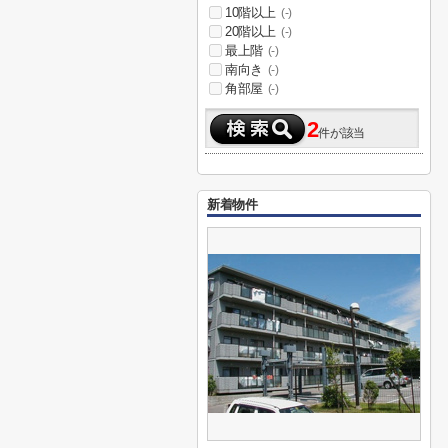
10階以上
(-)
20階以上
(-)
最上階
(-)
南向き
(-)
角部屋
(-)
2
件が該当
新着物件