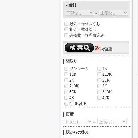
▼賃料
～
敷金・保証金なし
礼金・敷引なし
共益費・管理費込み
2
件が該当
間取り
ワンルーム
1K
1DK
1LDK
2K
2DK
2LDK
3K
3DK
3LDK
4K
4DK
4LDK以上
面積
～
駅からの徒歩