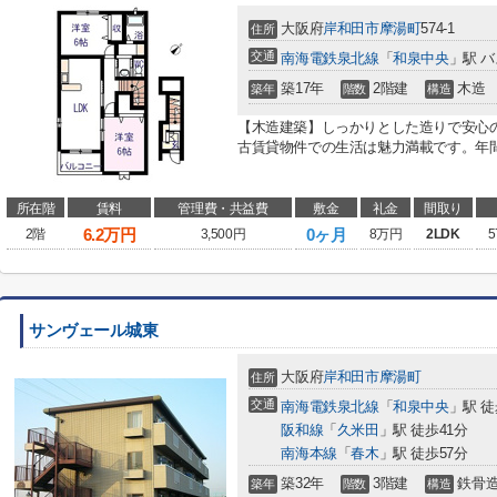
大阪府
岸和田市
摩湯町
574-1
住所
交通
南海電鉄泉北線
「
和泉中央
」駅 バ
築17年
2階建
木造
築年
階数
構造
【木造建築】しっかりとした造りで安心
古賃貸物件での生活は魅力満載です。年間
所在階
賃料
管理費・共益費
敷金
礼金
間取り
6.2
万円
0ヶ月
2階
3,500円
8万円
2LDK
5
サンヴェール城東
大阪府
岸和田市
摩湯町
住所
交通
南海電鉄泉北線
「
和泉中央
」駅 徒
阪和線
「
久米田
」駅 徒歩41分
南海本線
「
春木
」駅 徒歩57分
築32年
3階建
鉄骨
築年
階数
構造