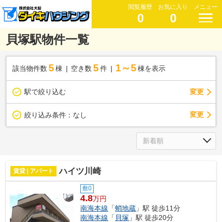
閲覧履歴
お気に入り
メニュー
0
0
貝塚駅物件一覧
5
5
1～5
該当物件数
棟
空き数
件
棟を表示
駅で絞り込む
変更
変更
絞り込み条件：
なし
ハイツ川崎
賃貸 | アパート
敷0
4.8
万円
南海本線
「
蛸地蔵
」駅 徒歩11分
南海本線
「
貝塚
」駅 徒歩20分