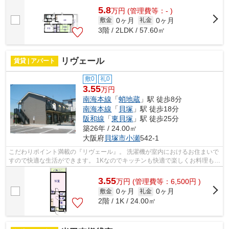
5.8
万
円
(管理費等：- )
0ヶ月
0ヶ月
敷金
礼金
3階 / 2LDK / 57.60㎡
リヴェール
賃貸 | アパート
敷0
礼0
3.55
万円
南海本線
「
蛸地蔵
」駅 徒歩8分
南海本線
「
貝塚
」駅 徒歩18分
阪和線
「
東貝塚
」駅 徒歩25分
築26年 / 24.00㎡
大阪府
貝塚市
小瀬
542-1
こだわりポイント満載の『リヴェール』。 洗濯機が室内におけるお住まいで
すので快適な生活ができます。 1Kなのでキッチンも快適で楽しくお料理もで
きてオススメです。 クロゼット付き...
3.55
万
円
(管理費等：6,500円 )
0ヶ月
0ヶ月
敷金
礼金
2階 / 1K / 24.00㎡