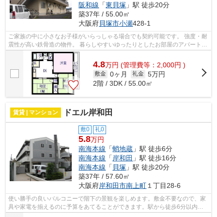
阪和線
「
東貝塚
」駅 徒歩20分
築37年 / 55.00㎡
大阪府
貝塚市
小瀬
428-1
ご家族の中に小さなお子様がいらっしゃる場合でも契約可能です。 強度・耐
震性が高い鉄骨造の物件。 暮らしやすいゆったりとしたお部屋のアパートで
す。 バルコニー付きで、利便性の高...
4.8
万
円
(管理費等：2,000円 )
0ヶ月
5万円
敷金
礼金
2階 / 3DK / 55.00㎡
ドエル岸和田
賃貸 | マンション
敷0
礼0
5.8
万円
南海本線
「
蛸地蔵
」駅 徒歩6分
南海本線
「
岸和田
」駅 徒歩16分
南海本線
「
貝塚
」駅 徒歩20分
築37年 / 57.60㎡
大阪府
岸和田市
南上町
１丁目28-6
使い勝手の良いバルコニーで階下の景観を楽しめます。敷金不要なので、家
具や家電を揃えるのに予算をあてることができます。駅から徒歩6分以内の
物件なら疲れの溜まった日でも駅から家...