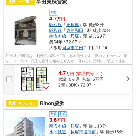
半田東様貸家
賃貸 | 一戸建て
敷0
4.7
万円
阪和線
「
東貝塚
」駅 徒歩8分
阪和線
「
東岸和田
」駅 徒歩20分
南海本線
「
貝塚
」駅 徒歩29分
築54年 / 72.07㎡
大阪府
貝塚市
半田
２丁目11-24
2沿線利用可能な、利便性の高い位置にある物件です。夢のマイホーム生活
を、コチラの一戸建て物件で始めませんか。暮らしに便利な、駅まで徒歩8
分の物件です。ご覧の物件はペットと暮...
4.7
万
円
(管理費等：- )
0ヶ月
5万円
敷金
礼金
2階 / 3DK / 72.07㎡
Rinon脇浜
賃貸 | マンション
敷0
礼0
3.6
万円
南海本線
「
貝塚
」駅 徒歩13分
水間鉄道
「
貝塚市役所前
」駅 徒歩18分