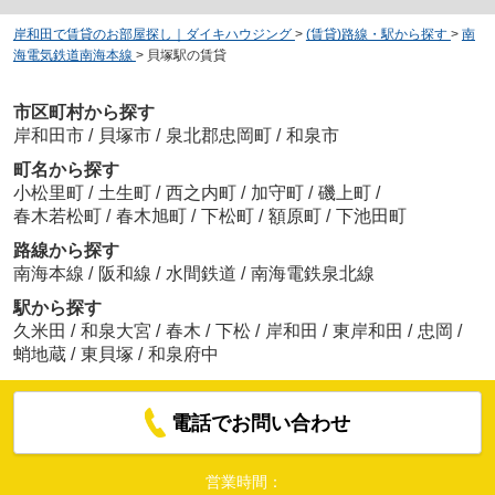
岸和田で賃貸のお部屋探し｜ダイキハウジング
>
(賃貸)路線・駅から探す
>
南
海電気鉄道南海本線
>
貝塚駅の賃貸
市区町村から探す
岸和田市
/
貝塚市
/
泉北郡忠岡町
/
和泉市
町名から探す
小松里町
/
土生町
/
西之内町
/
加守町
/
磯上町
/
春木若松町
/
春木旭町
/
下松町
/
額原町
/
下池田町
路線から探す
南海本線
/
阪和線
/
水間鉄道
/
南海電鉄泉北線
駅から探す
久米田
/
和泉大宮
/
春木
/
下松
/
岸和田
/
東岸和田
/
忠岡
/
蛸地蔵
/
東貝塚
/
和泉府中
電話でお問い合わせ
営業時間：