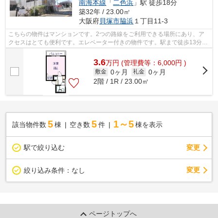
南海本線
「
二色浜
」駅 徒歩18分
築32年 / 23.00㎡
大阪府
貝塚市
脇浜
１丁目11-3
こちらの物件はマンションです。2つの路線をご利用できる場所にあり、ア
クセスはとても便利です。エレベーター付きの物件です。駅まで徒歩13分の
物件です。貝塚市エリアと南海本線貝塚...
3.6
万
円
(管理費等：6,000円 )
0ヶ月
0ヶ月
敷金
礼金
2階 / 1R / 23.00㎡
5
5
1～5
該当物件数
棟
空き数
件
棟を表示
駅で絞り込む
変更
変更
絞り込み条件：
なし
ページトップへ