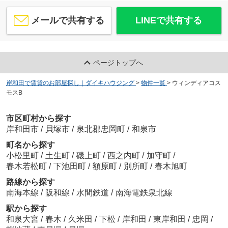
メールで共有する
LINEで共有する
ページトップへ
岸和田で賃貸のお部屋探し｜ダイキハウジング
>
物件一覧
>
ウィンディアコス
モスB
市区町村から探す
岸和田市
/
貝塚市
/
泉北郡忠岡町
/
和泉市
町名から探す
小松里町
/
土生町
/
磯上町
/
西之内町
/
加守町
/
春木若松町
/
下池田町
/
額原町
/
別所町
/
春木旭町
路線から探す
南海本線
/
阪和線
/
水間鉄道
/
南海電鉄泉北線
駅から探す
和泉大宮
/
春木
/
久米田
/
下松
/
岸和田
/
東岸和田
/
忠岡
/