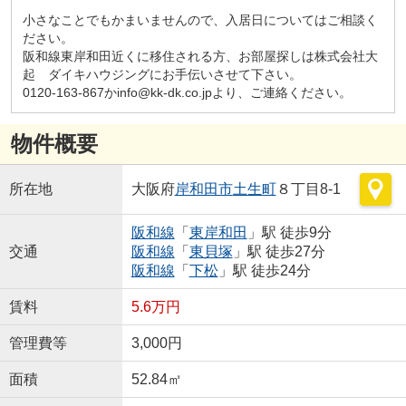
小さなことでもかまいませんので、入居日についてはご相談く
ださい。
阪和線東岸和田近くに移住される方、お部屋探しは株式会社大
起 ダイキハウジングにお手伝いさせて下さい。
0120-163-867かinfo@kk-dk.co.jpより、ご連絡ください。
物件概要
所在地
大阪府
岸和田市
土生町
８丁目8-1
阪和線
「
東岸和田
」駅 徒歩9分
交通
阪和線
「
東貝塚
」駅 徒歩27分
阪和線
「
下松
」駅 徒歩24分
賃料
5.6万円
管理費等
3,000円
面積
52.84㎡