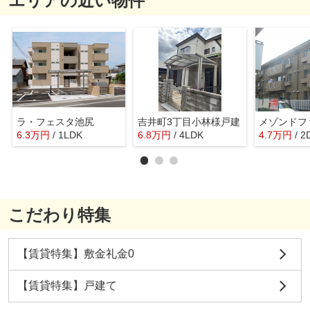
エリアの近い物件
ラ・フェスタ池尻
吉井町3丁目小林様戸建
メゾンドフ
6.3
万
円
/ 1LDK
6.8
万
円
/ 4LDK
4.7
万
円
/ 2
こだわり特集
【賃貸特集】敷金礼金0
【賃貸特集】戸建て