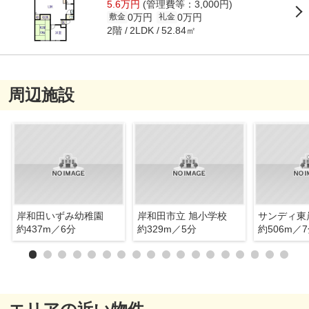
5.6万円
(管理費等：3,000円)
0万円
0万円
敷金
礼金
2階
52.84㎡
2LDK
周辺施設
岸和田いずみ幼稚園
岸和田市立 旭小学校
サンディ東
約437m／6分
約329m／5分
約506m／