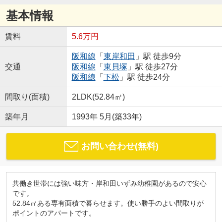
基本情報
賃料
5.6万円
阪和線
「
東岸和田
」駅 徒歩9分
交通
阪和線
「
東貝塚
」駅 徒歩27分
阪和線
「
下松
」駅 徒歩24分
間取り(面積)
2LDK(52.84㎡)
築年月
1993年 5月(築33年)
お問い合わせ(無料)
共働き世帯には強い味方・岸和田いずみ幼稚園があるので安心
です。
52.84㎡ある専有面積で暮らせます。使い勝手のよい間取りが
ポイントのアパートです。