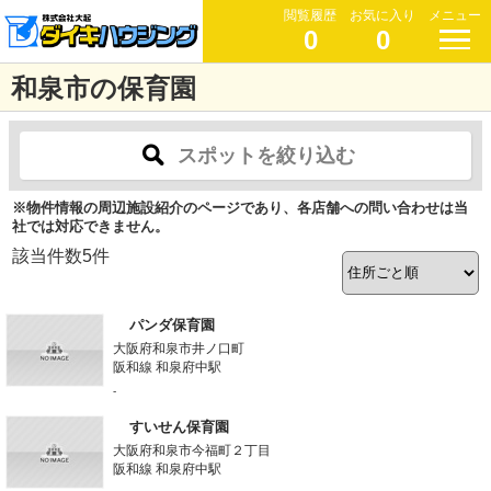
閲覧履歴
お気に入り
メニュー
0
0
和泉市の保育園
スポットを絞り込む
※物件情報の周辺施設紹介のページであり、各店舗への問い合わせは当
社では対応できません。
該当件数
5
件
パンダ保育園
大阪府和泉市井ノ口町
阪和線 和泉府中駅
-
すいせん保育園
大阪府和泉市今福町２丁目
阪和線 和泉府中駅