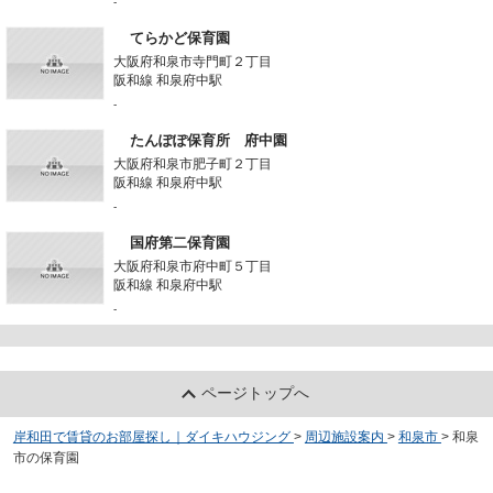
-
てらかど保育園
大阪府和泉市寺門町２丁目
阪和線 和泉府中駅
-
たんぽぽ保育所 府中園
大阪府和泉市肥子町２丁目
阪和線 和泉府中駅
-
国府第二保育園
大阪府和泉市府中町５丁目
阪和線 和泉府中駅
-
ページトップへ
岸和田で賃貸のお部屋探し｜ダイキハウジング
>
周辺施設案内
>
和泉市
>
和泉
市の保育園