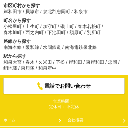
市区町村から探す
岸和田市
/
貝塚市
/
泉北郡忠岡町
/
和泉市
町名から探す
小松里町
/
土生町
/
加守町
/
磯上町
/
春木若松町
/
春木旭町
/
西之内町
/
下池田町
/
額原町
/
別所町
路線から探す
南海本線
/
阪和線
/
水間鉄道
/
南海電鉄泉北線
駅から探す
和泉大宮
/
春木
/
久米田
/
下松
/
岸和田
/
東岸和田
/
忠岡
/
蛸地蔵
/
東貝塚
/
和泉府中
電話でお問い合わせ
営業時間：
定休日：
不定休
ホーム
会社概要