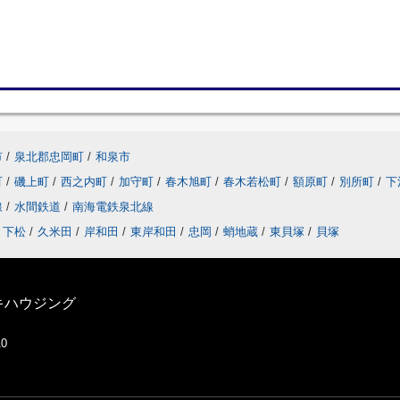
市
/
泉北郡忠岡町
/
和泉市
町
/
磯上町
/
西之内町
/
加守町
/
春木旭町
/
春木若松町
/
額原町
/
別所町
/
下
線
/
水間鉄道
/
南海電鉄泉北線
下松
/
久米田
/
岸和田
/
東岸和田
/
忠岡
/
蛸地蔵
/
東貝塚
/
貝塚
キハウジング
10