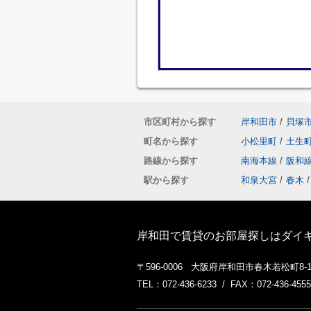
市区町村から探す
岸和田市
/
貝塚
町名から探す
小松里町
/
土生
路線から探す
南海本線
/
阪和
駅から探す
和泉大宮
/
春木
/
岸和田で賃貸のお部屋探しはダイ
〒596-0006 大阪府岸和田市春木若松町8-
TEL：072-436-6233 / FAX：072-436-4555