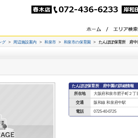
ング
>
周辺施設案内
>
和泉市
>
和泉市の保育園
>
たんぽぽ保育所 府中
たんぽぽ保育所 府中園の詳細情報
所在地
大阪府和泉市肥子町２丁
交通
阪和線 和泉府中駅
電話
0725-40-0725