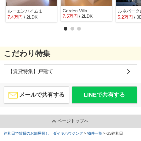
Garden Villa
ルーエンハイム１
ルネパーク
7.5
万
円
/ 2LDK
7.4
万
円
/ 2LDK
5.2
万
円
/ 3
こだわり特集
【賃貸特集】戸建て
メールで共有する
LINEで共有する
ページトップへ
岸和田で賃貸のお部屋探し｜ダイキハウジング
>
物件一覧
>
GS岸和田