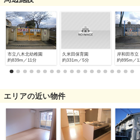
市立八木北幼稚園
久米田保育園
約839m／11分
約331m／5分
約895m／1
エリアの近い物件