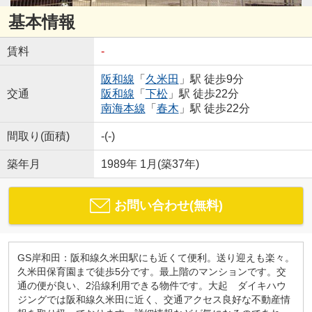
基本情報
賃料
-
阪和線
「
久米田
」駅 徒歩9分
交通
阪和線
「
下松
」駅 徒歩22分
南海本線
「
春木
」駅 徒歩22分
間取り(面積)
-(-)
築年月
1989年 1月(築37年)
お問い合わせ(無料)
GS岸和田：阪和線久米田駅にも近くて便利。送り迎えも楽々。
久米田保育園まで徒歩5分です。最上階のマンションです。交
通の便が良い、2沿線利用できる物件です。大起 ダイキハウ
ジングでは阪和線久米田に近く、交通アクセス良好な不動産情