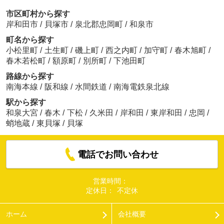
市区町村から探す
岸和田市
/
貝塚市
/
泉北郡忠岡町
/
和泉市
町名から探す
小松里町
/
土生町
/
磯上町
/
西之内町
/
加守町
/
春木旭町
/
春木若松町
/
額原町
/
別所町
/
下池田町
路線から探す
南海本線
/
阪和線
/
水間鉄道
/
南海電鉄泉北線
駅から探す
和泉大宮
/
春木
/
下松
/
久米田
/
岸和田
/
東岸和田
/
忠岡
/
蛸地蔵
/
東貝塚
/
貝塚
電話でお問い合わせ
営業時間：
定休日：
不定休
ホーム
会社概要