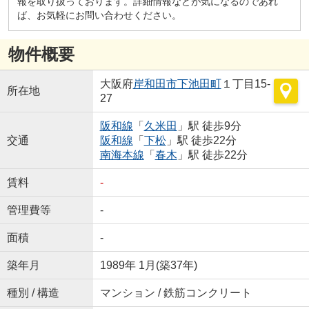
報を取り扱っております。詳細情報などが気になるのであれ
ば、お気軽にお問い合わせください。
物件概要
大阪府
岸和田市
下池田町
１丁目15-
所在地
27
阪和線
「
久米田
」駅 徒歩9分
交通
阪和線
「
下松
」駅 徒歩22分
南海本線
「
春木
」駅 徒歩22分
賃料
-
管理費等
-
面積
-
築年月
1989年 1月(築37年)
種別 / 構造
マンション / 鉄筋コンクリート