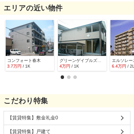
エリアの近い物件
コンフォート春木
グリーンゲイブルズ大町
エルソレー
3.7
万
円
/ 1K
4
万
円
/ 1K
6.4
万
円
/ 2
こだわり特集
【賃貸特集】敷金礼金0
【賃貸特集】戸建て