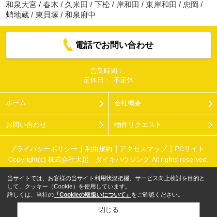
和泉大宮
/
春木
/
久米田
/
下松
/
岸和田
/
東岸和田
/
忠岡
/
蛸地蔵
/
東貝塚
/
和泉府中
電話でお問い合わせ
営業時間：
定休日：
不定休
ホーム
会社概要
お問い合わせ
物件リクエスト
プライバシーポリシー
利用規約
アクセスマップ
PCサイト
Copyright(c) 株式会社大起 ダイキハウジング All rights reserved.
当サイトでは、お客様の当サイト利用状況把握、サービス向上検討を目的と
して、クッキー（Cookie）を使用しています。
詳しくは、当社の
「Cookieの取扱いについて」
をご確認ください。
閉じる