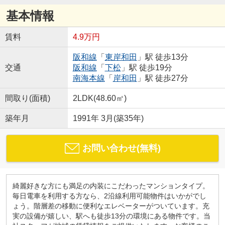
基本情報
賃料
4.9万円
阪和線
「
東岸和田
」駅 徒歩13分
交通
阪和線
「
下松
」駅 徒歩19分
南海本線
「
岸和田
」駅 徒歩27分
間取り(面積)
2LDK(48.60㎡)
築年月
1991年 3月(築35年)
お問い合わせ(無料)
綺麗好きな方にも満足の内装にこだわったマンションタイプ。
毎日電車を利用する方なら、2沿線利用可能物件はいかがでし
ょう。階層差の移動に便利なエレベーターがついています。充
実の設備が嬉しい、駅へも徒歩13分の環境にある物件です。当