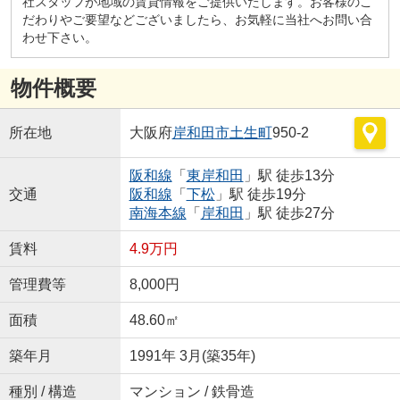
社スタッフが地域の賃貸情報をご提供いたします。お客様のこ
だわりやご要望などございましたら、お気軽に当社へお問い合
わせ下さい。
物件概要
所在地
大阪府
岸和田市
土生町
950-2
阪和線
「
東岸和田
」駅 徒歩13分
交通
阪和線
「
下松
」駅 徒歩19分
南海本線
「
岸和田
」駅 徒歩27分
賃料
4.9万円
管理費等
8,000円
面積
48.60㎡
築年月
1991年 3月(築35年)
種別 / 構造
マンション / 鉄骨造