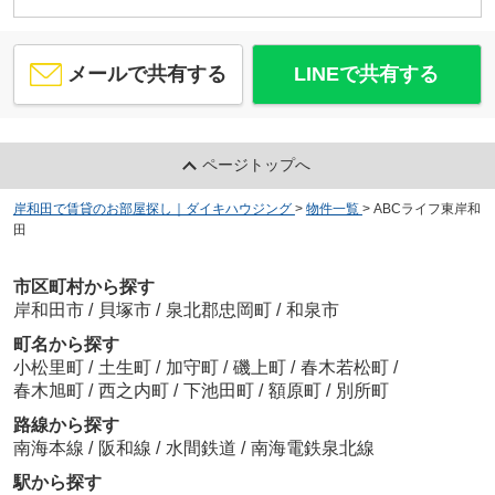
メールで共有する
LINEで共有する
ページトップへ
岸和田で賃貸のお部屋探し｜ダイキハウジング
>
物件一覧
>
ABCライフ東岸和
田
市区町村から探す
岸和田市
/
貝塚市
/
泉北郡忠岡町
/
和泉市
町名から探す
小松里町
/
土生町
/
加守町
/
磯上町
/
春木若松町
/
春木旭町
/
西之内町
/
下池田町
/
額原町
/
別所町
路線から探す
南海本線
/
阪和線
/
水間鉄道
/
南海電鉄泉北線
駅から探す