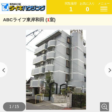
閲覧履歴
お気に入り
メニュー
1
0
ABCライフ東岸和田 (
1
室)
1 / 15