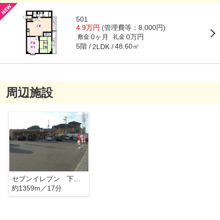
501
4.9万円
(管理費等：8,000円)
0ヶ月
0万円
敷金
礼金
5階
48.60㎡
2LDK
周辺施設
セブンイレブン 下松町店
約1359m／17分