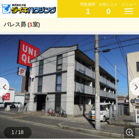
閲覧履歴
お気に入り
メニュー
1
0
パレス昴 (
1
室)
1 / 18