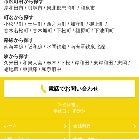
市区町村から探す
岸和田市
/
貝塚市
/
泉北郡忠岡町
/
和泉市
町名から探す
小松里町
/
土生町
/
西之内町
/
加守町
/
磯上町
/
春木若松町
/
春木旭町
/
下松町
/
額原町
/
下池田町
路線から探す
南海本線
/
阪和線
/
水間鉄道
/
南海電鉄泉北線
駅から探す
久米田
/
和泉大宮
/
春木
/
下松
/
岸和田
/
東岸和田
/
忠岡
/
蛸地蔵
/
東貝塚
/
和泉府中
電話でお問い合わせ
営業時間：
定休日：
不定休
ホーム
会社概要