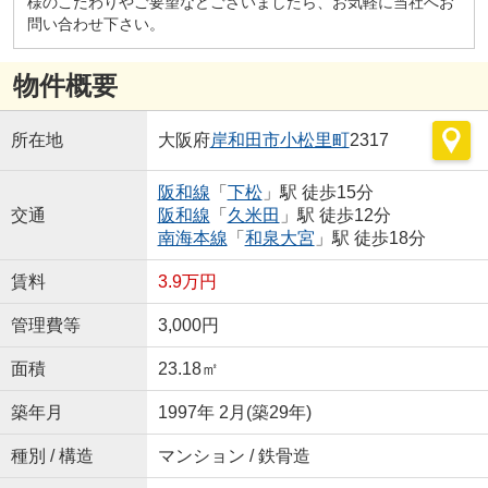
様のこだわりやご要望などございましたら、お気軽に当社へお
問い合わせ下さい。
物件概要
所在地
大阪府
岸和田市
小松里町
2317
阪和線
「
下松
」駅 徒歩15分
交通
阪和線
「
久米田
」駅 徒歩12分
南海本線
「
和泉大宮
」駅 徒歩18分
賃料
3.9万円
管理費等
3,000円
面積
23.18㎡
築年月
1997年 2月(築29年)
種別 / 構造
マンション / 鉄骨造