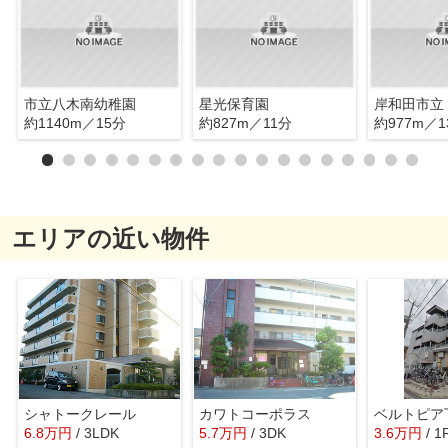
市立八木南幼稚園
星光保育園
約1140m／15分
約827m／11分
約977m／1
エリアの近い物件
シャトークレール
カワトコーポラス
ベルトピア
6.8
万
円
/ 3LDK
5.7
万
円
/ 3DK
3.6
万
円
/ 1