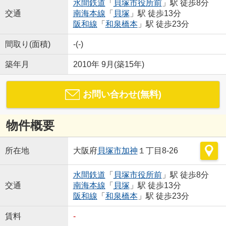
水間鉄道
「
貝塚市役所前
」駅 徒歩8分
交通
南海本線
「
貝塚
」駅 徒歩13分
阪和線
「
和泉橋本
」駅 徒歩23分
間取り(面積)
-(-)
築年月
2010年 9月(築15年)
お問い合わせ(無料)
物件概要
所在地
大阪府
貝塚市
加神
１丁目8-26
水間鉄道
「
貝塚市役所前
」駅 徒歩8分
交通
南海本線
「
貝塚
」駅 徒歩13分
阪和線
「
和泉橋本
」駅 徒歩23分
賃料
-