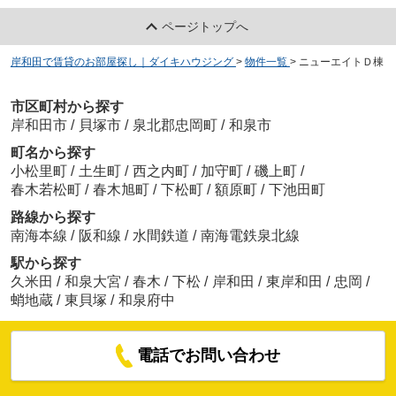
ページトップへ
岸和田で賃貸のお部屋探し｜ダイキハウジング
>
物件一覧
>
ニューエイトＤ棟
市区町村から探す
岸和田市
/
貝塚市
/
泉北郡忠岡町
/
和泉市
町名から探す
小松里町
/
土生町
/
西之内町
/
加守町
/
磯上町
/
春木若松町
/
春木旭町
/
下松町
/
額原町
/
下池田町
路線から探す
南海本線
/
阪和線
/
水間鉄道
/
南海電鉄泉北線
駅から探す
久米田
/
和泉大宮
/
春木
/
下松
/
岸和田
/
東岸和田
/
忠岡
/
蛸地蔵
/
東貝塚
/
和泉府中
電話でお問い合わせ