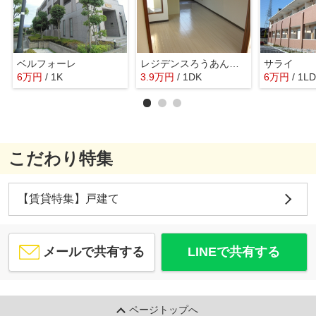
ベルフォーレ
レジデンスろうあんどろう
サライ
6
万
円
/ 1K
3.9
万
円
/ 1DK
6
万
円
/ 1L
こだわり特集
【賃貸特集】戸建て
メールで共有する
LINEで共有する
ページトップへ