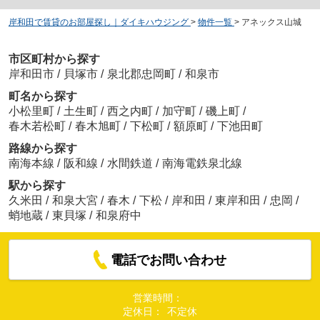
岸和田で賃貸のお部屋探し｜ダイキハウジング
>
物件一覧
>
アネックス山城
市区町村から探す
岸和田市
/
貝塚市
/
泉北郡忠岡町
/
和泉市
町名から探す
小松里町
/
土生町
/
西之内町
/
加守町
/
磯上町
/
春木若松町
/
春木旭町
/
下松町
/
額原町
/
下池田町
路線から探す
南海本線
/
阪和線
/
水間鉄道
/
南海電鉄泉北線
駅から探す
久米田
/
和泉大宮
/
春木
/
下松
/
岸和田
/
東岸和田
/
忠岡
/
蛸地蔵
/
東貝塚
/
和泉府中
電話でお問い合わせ
営業時間：
定休日：
不定休