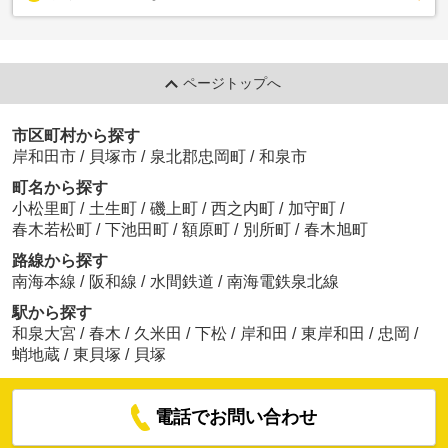
ページトップへ
市区町村から探す
岸和田市
/
貝塚市
/
泉北郡忠岡町
/
和泉市
町名から探す
小松里町
/
土生町
/
磯上町
/
西之内町
/
加守町
/
春木若松町
/
下池田町
/
額原町
/
別所町
/
春木旭町
路線から探す
南海本線
/
阪和線
/
水間鉄道
/
南海電鉄泉北線
駅から探す
和泉大宮
/
春木
/
久米田
/
下松
/
岸和田
/
東岸和田
/
忠岡
/
蛸地蔵
/
東貝塚
/
貝塚
電話でお問い合わせ