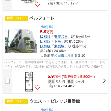
2階 / 3DK / 48.17㎡
ベルフォーレ
賃貸 | アパート
敷0
礼0
5.9
万円
阪和線
「
東岸和田
」駅 徒歩13分
阪和線
「
下松
」駅 徒歩26分
阪和線
「
東貝塚
」駅 徒歩32分
築24年 / 24.48㎡
大阪府
岸和田市
土生町
6-3-10
ベルフォーレ：阪和線東岸和田にも近くて便利。使い勝手の良いアパートで
イチオシの物件です。魅力的な室内環境のある、駅へも徒歩13分の物件で
す。最上階は夜景が綺麗に観え、周りの...
5.9
万
円
(管理費等：5,800円 )
0万円
0ヶ月
敷金
礼金
3階 / 1K / 24.48㎡
ウエスト・ビレッジⅢ番館
賃貸 | アパート
敷0
礼0