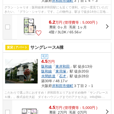
大阪府
岸和田市
畑町
３丁目１４－３
グラン・シャリオ：阪和線東岸和田駅にも近くて便利。ぜひ一度見ていただ
きたい、「グラン・シャリオ」です。この物件は、駅まで徒歩14分に立地し
ています。2つの路線が利用可能で、片...
6.2
万
円
(管理費等：5,000円 )
0ヶ月
1ヶ月
敷金
礼金
4階 / 3LDK / 65.56㎡
サングレースA棟
賃貸 | アパート
礼0
4.5
万円
阪和線
「
東岸和田
」駅 徒歩13分
阪和線
「
東貝塚
」駅 徒歩20分
水間鉄道
「
石才
」駅 徒歩28分
築30年 / 48.17㎡
大阪府
岸和田市
畑町
３丁目２－1
こだわりで選ぶ方におすすめ！岸和田市エリアおすすめ物件「サングレース
Ａ棟」。株式会社大起 ダイキハウジングまでのアクセスは、info@kk-
dk.co.jpから遠慮なくどうぞ。阪和線東岸...
4.5
万
円
(管理費等：5,000円 )
2万円
0万円
敷金
礼金