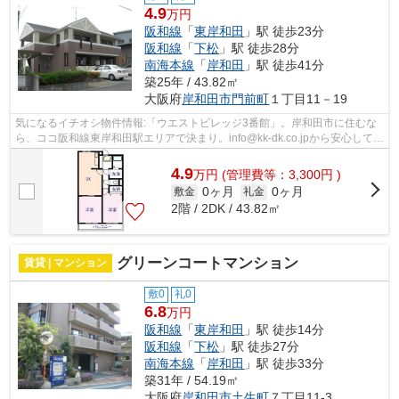
4.9
万円
阪和線
「
東岸和田
」駅 徒歩23分
阪和線
「
下松
」駅 徒歩28分
南海本線
「
岸和田
」駅 徒歩41分
築25年 / 43.82㎡
大阪府
岸和田市
門前町
１丁目11－19
気になるイチオシ物件情報:「ウエストビレッジ3番館」。岸和田市に住むな
ら、ココ阪和線東岸和田駅エリアで決まり。info@kk-dk.co.jpから安心してご
連絡、ご相談して下さい。安心して...
4.9
万
円
(管理費等：3,300円 )
0ヶ月
0ヶ月
敷金
礼金
2階 / 2DK / 43.82㎡
グリーンコートマンション
賃貸 | マンション
敷0
礼0
6.8
万円
阪和線
「
東岸和田
」駅 徒歩14分
阪和線
「
下松
」駅 徒歩27分
南海本線
「
岸和田
」駅 徒歩33分
築31年 / 54.19㎡
大阪府
岸和田市
土生町
７丁目11-3