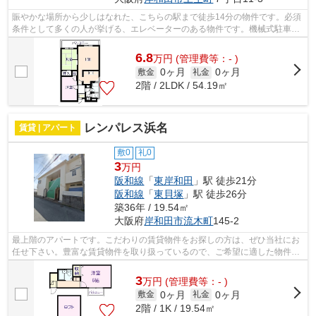
賑やかな場所から少しはなれた、こちらの駅まで徒歩14分の物件です。必須
条件として多くの人が挙げる、エレベーターのある物件です。機械式駐車場
があり、スペースを効率的に使えます...
6.8
万
円
(管理費等：- )
0ヶ月
0ヶ月
敷金
礼金
2階 / 2LDK / 54.19㎡
レンパレス浜名
賃貸 | アパート
敷0
礼0
3
万円
阪和線
「
東岸和田
」駅 徒歩21分
阪和線
「
東貝塚
」駅 徒歩26分
築36年 / 19.54㎡
大阪府
岸和田市
流木町
145-2
最上階のアパートです。こだわりの賃貸物件をお探しの方は、ぜひ当社にお
任せ下さい。豊富な賃貸物件を取り扱っているので、ご希望に適した物件の
ご紹介ができます。不明な点がござい...
3
万
円
(管理費等：- )
0ヶ月
0ヶ月
敷金
礼金
2階 / 1K / 19.54㎡