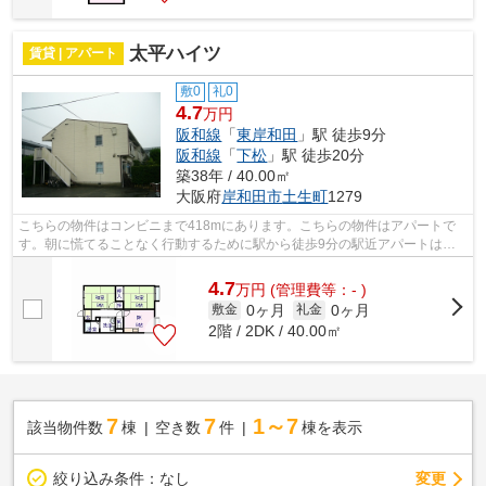
太平ハイツ
賃貸 | アパート
敷0
礼0
4.7
万円
阪和線
「
東岸和田
」駅 徒歩9分
阪和線
「
下松
」駅 徒歩20分
築38年 / 40.00㎡
大阪府
岸和田市
土生町
1279
こちらの物件はコンビニまで418mにあります。こちらの物件はアパートで
す。朝に慌てることなく行動するために駅から徒歩9分の駅近アパートはい
かがでしょうか。当社はお客様のご希望に...
4.7
万
円
(管理費等：- )
0ヶ月
0ヶ月
敷金
礼金
2階 / 2DK / 40.00㎡
7
7
1～7
該当物件数
棟
空き数
件
棟を表示
変更
絞り込み条件：
なし