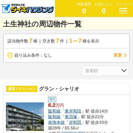
閲覧履歴
お気に入り
メニュー
0
0
土生神社の周辺物件一覧
7
7
1～7
該当物件数
棟
空き数
件
棟を表示
変更
絞り込み条件：
なし
グラン・シャリオ
賃貸 | マンション
敷0
6.2
万円
阪和線
「
東岸和田
」駅 徒歩14分
阪和線
「
東貝塚
」駅 徒歩22分
南海本線
「
岸和田
」駅 徒歩33分
築28年 / 65.56㎡