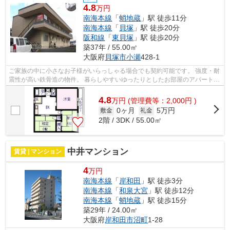
4.8
万円
南海本線
「
蛸地蔵
」駅 徒歩11分
南海本線
「
貝塚
」駅 徒歩20分
阪和線
「
東貝塚
」駅 徒歩20分
築37年 / 55.00㎡
大阪府
貝塚市
小瀬
428-1
ご家族の中に小さなお子様がいらっしゃる場合でも契約可能です。 強度・耐
震性が高い鉄骨造の物件。 暮らしやすいゆったりとしたお部屋のアパートで
す。 バルコニー付きで、利便性の高...
4.8
万
円
(管理費等：2,000円 )
0ヶ月
5万円
敷金
礼金
2階 / 3DK / 55.00㎡
中井マンション
賃貸 | マンション
4
万円
南海本線
「
岸和田
」駅 徒歩3分
南海本線
「
和泉大宮
」駅 徒歩12分
南海本線
「
蛸地蔵
」駅 徒歩15分
築29年 / 24.00㎡
大阪府
岸和田市
沼町
1-28