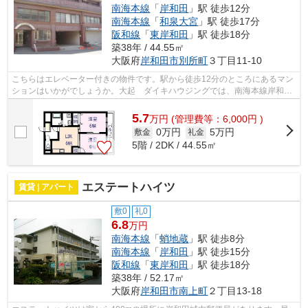
南海本線
「
岸和田
」駅 徒歩12分
南海本線
「
和泉大宮
」駅 徒歩17分
阪和線
「
東岸和田
」駅 徒歩18分
築38年 / 44.55㎡
大阪府
岸和田市
別所町
３丁目11-10
こちらはエレベーター付きの物件です。駅から徒歩12分のところにあるマン
ションはいかがでしょうか。大起 ダイキハウジングでは、南海本線岸和田
を中心に数多くの不動産情報を取り扱...
5.7
万
円
(管理費等：6,000円 )
0万円
5万円
敷金
礼金
5階 / 2DK / 44.55㎡
エステートハイツ
賃貸 | アパート
敷0
礼0
6.8
万円
南海本線
「
蛸地蔵
」駅 徒歩8分
南海本線
「
岸和田
」駅 徒歩15分
阪和線
「
東岸和田
」駅 徒歩18分
築38年 / 52.17㎡
大阪府
岸和田市
南上町
２丁目13-18