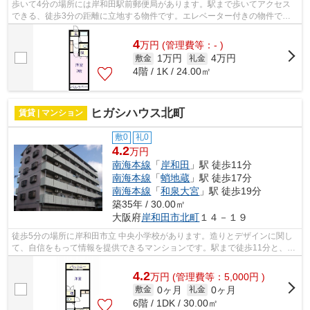
歩いて4分の場所には岸和田駅前郵便局があります。駅まで歩いてアクセス
できる、徒歩3分の距離に立地する物件です。エレベーター付きの物件で
す。こちらの物件はマンションです。大起...
4
万
円
(管理費等：- )
1万円
4万円
敷金
礼金
4階 / 1K / 24.00㎡
ヒガシハウス北町
賃貸 | マンション
敷0
礼0
4.2
万円
南海本線
「
岸和田
」駅 徒歩11分
南海本線
「
蛸地蔵
」駅 徒歩17分
南海本線
「
和泉大宮
」駅 徒歩19分
築35年 / 30.00㎡
大阪府
岸和田市
北町
１４－１９
徒歩5分の場所に岸和田市立 中央小学校があります。造りとデザインに関し
て、自信をもって情報を提供できるマンションです。駅まで徒歩11分と、立
地が魅力的な物件です。陽射し溢れる...
4.2
万
円
(管理費等：5,000円 )
0ヶ月
0ヶ月
敷金
礼金
6階 / 1DK / 30.00㎡