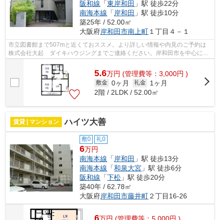
阪和線
「
東岸和田
」駅 徒歩22分
南海本線
「
岸和田
」駅 徒歩10分
築25年 / 52.00㎡
大阪府
岸和田市
南上町
１丁目４－１
市立図書館まで507mと近くておススメ。より詳しい情報や内見のご予約は
株式会社大起 ダイキハウジングまでご連絡ください。岸和田市を中心に不
動産情報を数多くご紹介しています。
5.6
万
円
(管理費等：3,000円 )
0ヶ月
1ヶ月
敷金
礼金
2階 / 2LDK / 52.00㎡
ハイツ大善
賃貸 | マンション
敷0
礼0
6
万円
南海本線
「
岸和田
」駅 徒歩13分
南海本線
「
和泉大宮
」駅 徒歩6分
阪和線
「
下松
」駅 徒歩20分
築40年 / 62.78㎡
大阪府
岸和田市
藤井町
２丁目16-26
6
万
円
(管理費等：5,000円 )