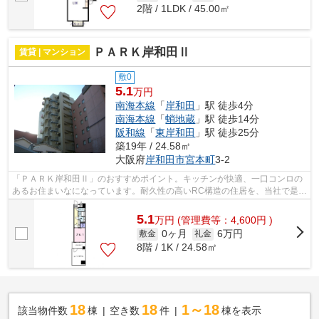
2階 / 1LDK / 45.00㎡
ＰＡＲＫ岸和田Ⅱ
賃貸 | マンション
敷0
5.1
万円
南海本線
「
岸和田
」駅 徒歩4分
南海本線
「
蛸地蔵
」駅 徒歩14分
阪和線
「
東岸和田
」駅 徒歩25分
築19年 / 24.58㎡
大阪府
岸和田市
宮本町
3-2
「ＰＡＲＫ岸和田Ⅱ」のおすすめポイント。キッチンが快適、一口コンロの
あるお住まいなになっています。耐久性の高いRC構造の住居を、当社で是非
とも見つけて下さい。転居をお考えの方...
5.1
万
円
(管理費等：4,600円 )
0ヶ月
6万円
敷金
礼金
8階 / 1K / 24.58㎡
18
18
1～18
該当物件数
棟
空き数
件
棟を表示