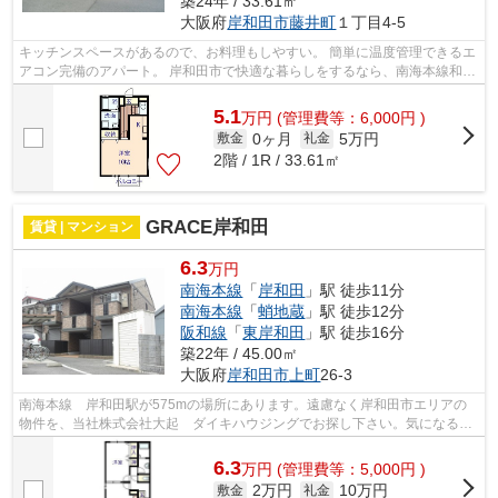
築24年 / 33.61㎡
大阪府
岸和田市
藤井町
１丁目4-5
キッチンスペースがあるので、お料理もしやすい。 簡単に温度管理できるエ
アコン完備のアパート。 岸和田市で快適な暮らしをするなら、南海本線和泉
大宮周辺にある賃貸物件がオススメ...
5.1
万
円
(管理費等：6,000円 )
0ヶ月
5万円
敷金
礼金
2階 / 1R / 33.61㎡
GRACE岸和田
賃貸 | マンション
6.3
万円
南海本線
「
岸和田
」駅 徒歩11分
南海本線
「
蛸地蔵
」駅 徒歩12分
阪和線
「
東岸和田
」駅 徒歩16分
築22年 / 45.00㎡
大阪府
岸和田市
上町
26-3
南海本線 岸和田駅が575mの場所にあります。遠慮なく岸和田市エリアの
物件を、当社株式会社大起 ダイキハウジングでお探し下さい。気になる事
なら、いつでもinfo@kk-dk.co.jpにてお...
6.3
万
円
(管理費等：5,000円 )
2万円
10万円
敷金
礼金