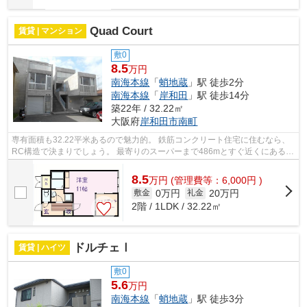
Quad Court
賃貸 | マンション
敷0
8.5
万円
南海本線
「
蛸地蔵
」駅 徒歩2分
南海本線
「
岸和田
」駅 徒歩14分
築22年 / 32.22㎡
大阪府
岸和田市
南町
専有面積も32.22平米あるので魅力的。 鉄筋コンクリート住宅に住むなら、
RC構造で決まりでしょう。 最寄りのスーパーまで486mとすぐ近くにあるの
もポイントです。 室内に洗濯機がおけ...
8.5
万
円
(管理費等：6,000円 )
0万円
20万円
敷金
礼金
2階 / 1LDK / 32.22㎡
ドルチェⅠ
賃貸 | ハイツ
敷0
5.6
万円
南海本線
「
蛸地蔵
」駅 徒歩3分