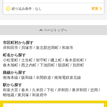
変更
絞り込み条件：
なし
ページトップへ
市区町村から探す
岸和田市
/
貝塚市
/
泉北郡忠岡町
/
和泉市
町名から探す
小松里町
/
土生町
/
加守町
/
磯上町
/
春木若松町
/
春木旭町
/
西之内町
/
下池田町
/
額原町
/
別所町
路線から探す
南海本線
/
阪和線
/
水間鉄道
/
南海電鉄泉北線
駅から探す
和泉大宮
/
春木
/
久米田
/
下松
/
岸和田
/
東岸和田
/
忠岡
/
蛸地蔵
/
東貝塚
/
和泉府中