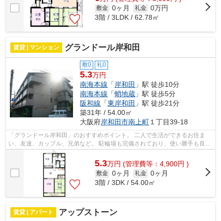
0ヶ月
0万円
敷金
礼金
3階 / 3LDK / 62.78㎡
グランドール岸和田
賃貸 | マンション
敷0
礼0
5.3
万円
南海本線
「
岸和田
」駅 徒歩10分
南海本線
「
蛸地蔵
」駅 徒歩5分
阪和線
「
東岸和田
」駅 徒歩21分
築31年 / 54.00㎡
大阪府
岸和田市
南上町
１丁目39-18
「グランドール岸和田」のおすすめポイント。 二人で生活ができるお住ま
い、友達、カップル、兄弟など。 駐輪場も完備されており、使い勝手も良好
となっています。 疲れを癒す快適な...
5.3
万
円
(管理費等：4,900円 )
0ヶ月
0ヶ月
敷金
礼金
3階 / 3DK / 54.00㎡
アップストーン
賃貸 | アパート