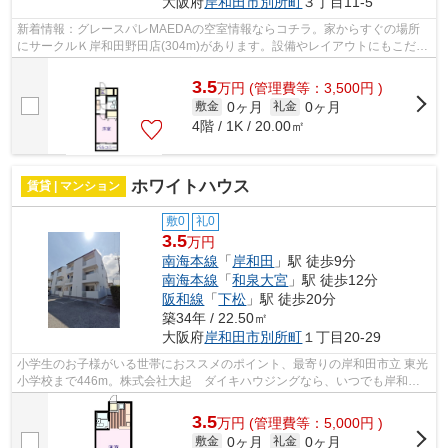
大阪府
岸和田市
別所町
３丁目11-5
新着情報：グレースパレMAEDAの空室情報ならコチラ。家からすぐの場所
にサークルＫ岸和田野田店(304m)があります。設備やレイアウトにもこだわ
りのあるマンション。魅力的な室内環境の...
3.5
万
円
(管理費等：3,500円 )
0ヶ月
0ヶ月
敷金
礼金
4階 / 1K / 20.00㎡
ホワイトハウス
賃貸 | マンション
敷0
礼0
3.5
万円
南海本線
「
岸和田
」駅 徒歩9分
南海本線
「
和泉大宮
」駅 徒歩12分
阪和線
「
下松
」駅 徒歩20分
築34年 / 22.50㎡
大阪府
岸和田市
別所町
１丁目20-29
小学生のお子様がいる世帯におススメのポイント、最寄りの岸和田市立 東光
小学校まで446m。株式会社大起 ダイキハウジングなら、いつでも岸和田
市の物件を御提供しております。072-43...
3.5
万
円
(管理費等：5,000円 )
0ヶ月
0ヶ月
敷金
礼金