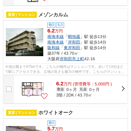
メゾンカルム
賃貸 | マンション
敷0
礼0
6.2
万円
南海本線
「
蛸地蔵
」駅 徒歩13分
南海本線
「
岸和田
」駅 徒歩14分
阪和線
「
東岸和田
」駅 徒歩14分
築37年 / 43.70㎡
大阪府
岸和田市
上町
42-16
今池公園まで475mです。こちらの物件はマンションです。歩いて13分ほど
で駅にアクセスできる、立地の良さも魅力の物件です。こちらのマンション
には自走式駐車場があります。できるだ...
6.2
万
円
(管理費等：5,000円 )
0ヶ月
0ヶ月
敷金
礼金
3階 / 2DK / 43.70㎡
ホワイトオーク
賃貸 | マンション
敷0
5.7
万円