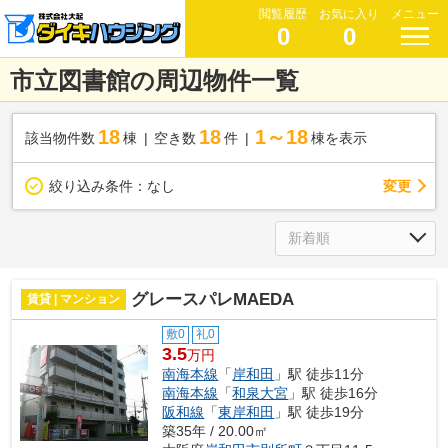
閲覧履歴
お気に入り
メニュー
0
0
市立図書館の周辺物件一覧
18
18
1～18
該当物件数
棟
空き数
件
棟を表示
変更
絞り込み条件：
なし
グレースパレMAEDA
賃貸 | マンション
敷0
礼0
3.5
万円
南海本線
「
岸和田
」駅 徒歩11分
南海本線
「
和泉大宮
」駅 徒歩16分
阪和線
「
東岸和田
」駅 徒歩19分
築35年 / 20.00㎡