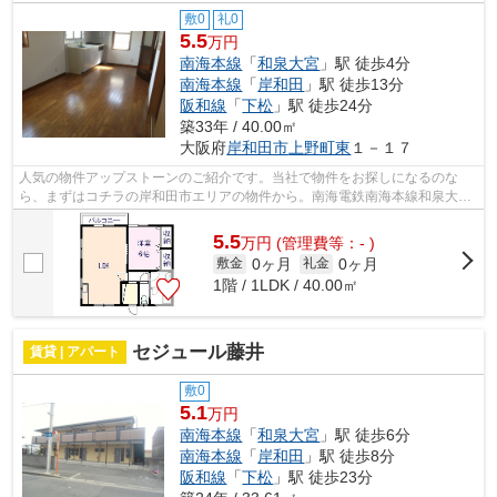
敷0
礼0
5.5
万円
南海本線
「
和泉大宮
」駅 徒歩4分
南海本線
「
岸和田
」駅 徒歩13分
阪和線
「
下松
」駅 徒歩24分
築33年 / 40.00㎡
大阪府
岸和田市
上野町東
１－１７
人気の物件アップストーンのご紹介です。当社で物件をお探しになるのな
ら、まずはコチラの岸和田市エリアの物件から。南海電鉄南海本線和泉大宮
駅周辺の事なら、0120-163-867からご相...
5.5
万
円
(管理費等：- )
0ヶ月
0ヶ月
敷金
礼金
1階 / 1LDK / 40.00㎡
セジュール藤井
賃貸 | アパート
敷0
5.1
万円
南海本線
「
和泉大宮
」駅 徒歩6分
南海本線
「
岸和田
」駅 徒歩8分
阪和線
「
下松
」駅 徒歩23分