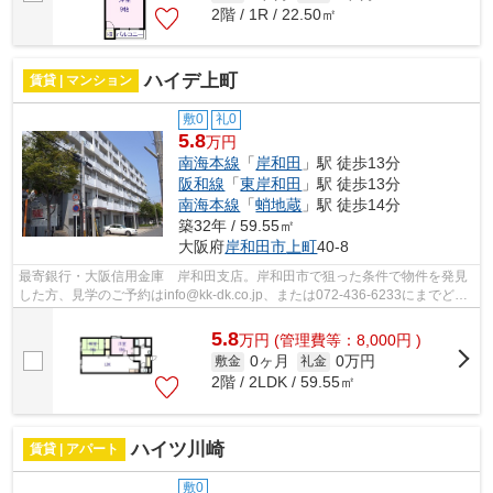
2階 / 1R / 22.50㎡
ハイデ上町
賃貸 | マンション
敷0
礼0
5.8
万円
南海本線
「
岸和田
」駅 徒歩13分
阪和線
「
東岸和田
」駅 徒歩13分
南海本線
「
蛸地蔵
」駅 徒歩14分
築32年 / 59.55㎡
大阪府
岸和田市
上町
40-8
最寄銀行・大阪信用金庫 岸和田支店。岸和田市で狙った条件で物件を発見
した方、見学のご予約はinfo@kk-dk.co.jp、または072-436-6233にまでどう
ぞ。お待ちしております。
5.8
万
円
(管理費等：8,000円 )
0ヶ月
0万円
敷金
礼金
2階 / 2LDK / 59.55㎡
ハイツ川崎
賃貸 | アパート
敷0