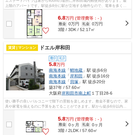
エステートハイツは家から400mの場所に岸和田城内郵便局があります。最
上階のアパートです。駅徒歩8分に駅が立地する物件なので、電車を多く利
用する方にとって便利です。大起 ダイキ...
6.8
万
円
(管理費等：- )
0万円
0万円
敷金
礼金
3階 / 3DK / 52.17㎡
ドエル岸和田
賃貸 | マンション
敷0
礼0
5.8
万円
南海本線
「
蛸地蔵
」駅 徒歩6分
南海本線
「
岸和田
」駅 徒歩16分
南海本線
「
貝塚
」駅 徒歩20分
築37年 / 57.60㎡
大阪府
岸和田市
南上町
１丁目28-6
使い勝手の良いバルコニーで階下の景観を楽しめます。敷金不要なので、家
具や家電を揃えるのに予算をあてることができます。駅から徒歩6分以内の
物件なら疲れの溜まった日でも駅から家...
5.8
万
円
(管理費等：- )
0ヶ月
0ヶ月
敷金
礼金
3階 / 2LDK / 57.60㎡