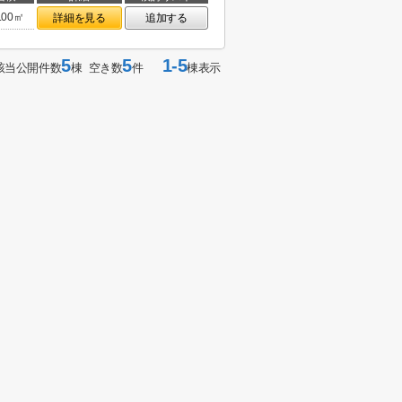
.00㎡
詳細を見る
追加する
5
5
1-5
該当公開件数
棟 空き数
件
棟表示