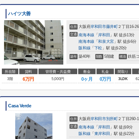
ハイツ大善
大阪府
岸和田市
藤井町
２丁目16-26
住所
交通
南海本線
「
岸和田
」駅 徒歩13分
南海本線
「
和泉大宮
」駅 徒歩6分
阪和線
「
下松
」駅 徒歩20分
築40年
5階建
鉄筋
築年
階数
構造
所在階
賃料
管理費・共益費
敷金
礼金
間取り
6
万円
0ヶ月
0万円
3階
5,000円
3LDK
6
Casa Verde
大阪府
岸和田市
別所町
２丁目260-1
住所
交通
南海本線
「
岸和田
」駅 徒歩9分
阪和線
「
東岸和田
」駅 徒歩22分