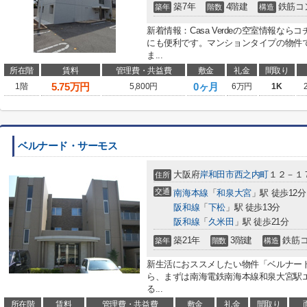
築7年
4階建
鉄筋コ
築年
階数
構造
新着情報：Casa Verdeの空室情報な
にも便利です。マンションタイプの物件
ま...
所在階
賃料
管理費・共益費
敷金
礼金
間取り
5.75
万円
0ヶ月
1階
5,800円
6万円
1K
ベルナード・サーモス
大阪府
岸和田市
西之内町
１２－１
住所
交通
南海本線
「
和泉大宮
」駅 徒歩12分
阪和線
「
下松
」駅 徒歩13分
阪和線
「
久米田
」駅 徒歩21分
築21年
3階建
鉄筋
築年
階数
構造
新生活におススメしたい物件「ベルナー
ら、まずは南海電鉄南海本線和泉大宮駅
る...
所在階
賃料
管理費・共益費
敷金
礼金
間取り