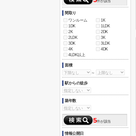
5
件が該当
間取り
ワンルーム
1K
1DK
1LDK
2K
2DK
2LDK
3K
3DK
3LDK
4K
4DK
4LDK以上
面積
～
駅からの徒歩
築年数
5
件が該当
情報公開日