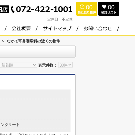
00
00
定休日：
不定休
>
なかで耳鼻咽喉科の近くの物件
表示件数：
コンクリート