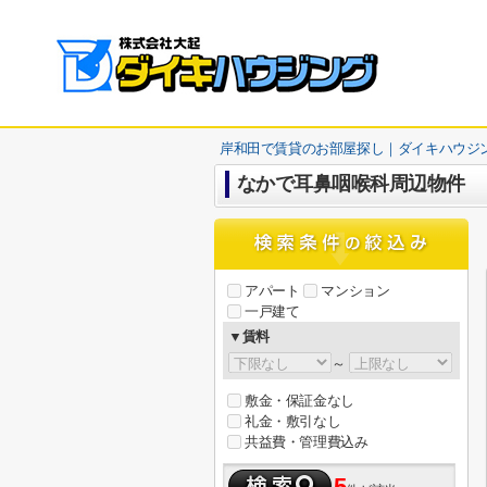
岸和田で賃貸のお部屋探し｜ダイキハウジ
なかで耳鼻咽喉科周辺物件
アパート
マンション
一戸建て
▼賃料
～
敷金・保証金なし
礼金・敷引なし
共益費・管理費込み