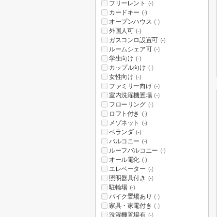
フリーレント
(-)
カードキー
(-)
オープンハウス
(-)
外国人可
(-)
ガスコンロ設置可
(-)
ルームシェア可
(-)
学生向け
(-)
カップル向け
(-)
女性向け
(-)
ファミリー向け
(-)
室内洗濯機置場
(-)
フローリング
(-)
ロフト付き
(-)
メゾネット
(-)
ベランダ
(-)
バルコニー
(-)
ルーフバルコニー
(-)
オール電化
(-)
エレベーター
(-)
照明器具付き
(-)
駐輪場
(-)
バイク置場あり
(-)
家具・家電付き
(-)
洗濯機置場有
(-)