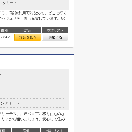
ンクリート
らコチラ。2沿線利用可能なので、どこに行く
でセキュリティ面も充実しています。駅
面積
詳細
検討リスト
27.84㎡
詳細を見る
追加する
７
コンクリート
ドサーモス」。岸和田市に移り住むのな
エリアから狙いましょう。安心して住め
面積
詳細
検討リスト