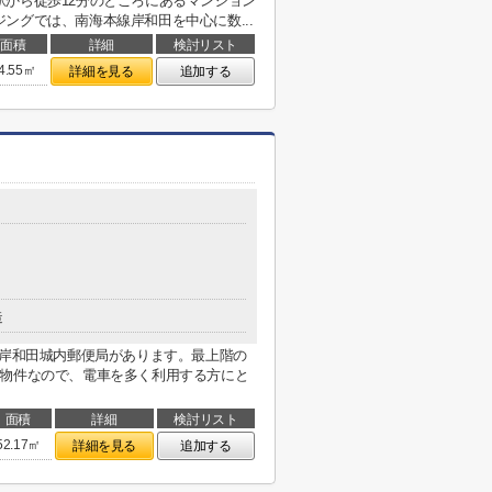
から徒歩12分のところにあるマンション
ングでは、南海本線岸和田を中心に数...
面積
詳細
検討リスト
4.55㎡
詳細を見る
追加する
造
に岸和田城内郵便局があります。最上階の
る物件なので、電車を多く利用する方にと
面積
詳細
検討リスト
52.17㎡
詳細を見る
追加する