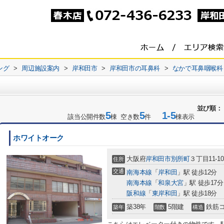
ング
>
周辺施設案内
>
岸和田市
>
岸和田市の耳鼻科
>
なかで耳鼻咽喉科
並び順：
5
5
1-5
該当公開件数
棟 空き数
件
棟表示
ホワイトオーク
大阪府
岸和田市
別所町
３丁目11-10
住所
交通
南海本線
「
岸和田
」駅 徒歩12分
南海本線
「
和泉大宮
」駅 徒歩17分
阪和線
「
東岸和田
」駅 徒歩18分
築38年
5階建
鉄筋
築年
階数
構造