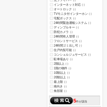
光ファイバー
(-)
インターネット対応
(-)
オートロック
(-)
TVモニタ付インターホン
(-)
宅配ボックス
(-)
24時間緊急通報システム
(-)
ディンプルキー
(-)
防犯カメラ
(-)
24時間有人管理
(-)
フロントサービス
(-)
24時間ゴミ出し可
(-)
住戸内覧可能
(-)
コンシェルジュサービス
(-)
駐車場あり
(-)
2階以上
(-)
1階の物件
(-)
10階以上
(-)
20階以上
(-)
最上階
(-)
南向き
(-)
角部屋
(-)
5
件が該当