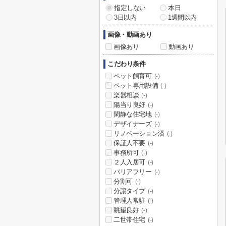
指定しない
本日
3日以内
1週間以内
画像・動画あり
画像あり
動画あり
こだわり条件
ペット飼育可
(-)
ペット専用設備
(-)
楽器相談
(-)
陽当り良好
(-)
閑静な住宅地
(-)
デザイナーズ
(-)
リノベーション済
(-)
保証人不要
(-)
事務所可
(-)
２人入居可
(-)
バリアフリー
(-)
分割可
(-)
分譲タイプ
(-)
管理人常駐
(-)
眺望良好
(-)
二世帯住宅
(-)