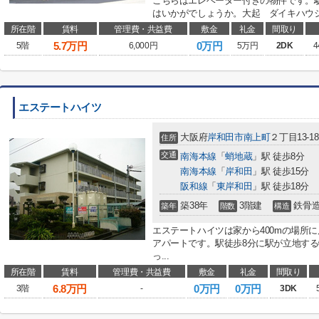
こちらはエレベーター付きの物件です。駅
はいかがでしょうか。大起 ダイキハウジ
所在階
賃料
管理費・共益費
敷金
礼金
間取り
5.7
万円
0万円
5階
6,000円
5万円
2DK
4
エステートハイツ
大阪府
岸和田市
南上町
２丁目13-18
住所
交通
南海本線
「
蛸地蔵
」駅 徒歩8分
南海本線
「
岸和田
」駅 徒歩15分
阪和線
「
東岸和田
」駅 徒歩18分
築38年
3階建
鉄骨
築年
階数
構造
エステートハイツは家から400mの場所
アパートです。駅徒歩8分に駅が立地す
っ...
所在階
賃料
管理費・共益費
敷金
礼金
間取り
6.8
万円
0万円
0万円
3階
-
3DK