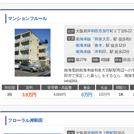
マンションフルール
大阪府
岸和田市
加守町
２丁目8-22
住所
交通
南海本線
「
和泉大宮
」駅 徒歩8分
南海本線
「
春木
」駅 徒歩12分
南海本線
「
岸和田
」駅 徒歩22分
築27年
4階建
鉄筋
築年
階数
構造
南海電鉄南海本線和泉大宮駅駅周辺への
田市で安定した暮らしをするなら、南海
info@kk...
所在階
賃料
管理費・共益費
敷金
礼金
間取り
3.9
万円
0万円
3階
4,000円
10万円
1K
フローラル岸和田
大阪府
岸和田市
上野町西
26-5
住所