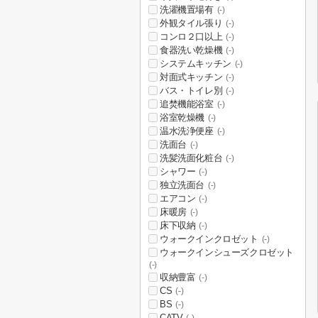
洗濯機置場有
(-)
外観タイル張り
(-)
コンロ２口以上
(-)
食器洗い乾燥機
(-)
システムキッチン
(-)
対面式キッチン
(-)
バス・トイレ別
(-)
追焚機能浴室
(-)
浴室乾燥機
(-)
温水洗浄便座
(-)
洗面台
(-)
洗髪洗面化粧台
(-)
シャワー
(-)
独立洗面台
(-)
エアコン
(-)
床暖房
(-)
床下収納
(-)
ウォークインクロゼット
(-)
ウォークインシューズクロゼット
(-)
収納豊富
(-)
CS
(-)
BS
(-)
CATV