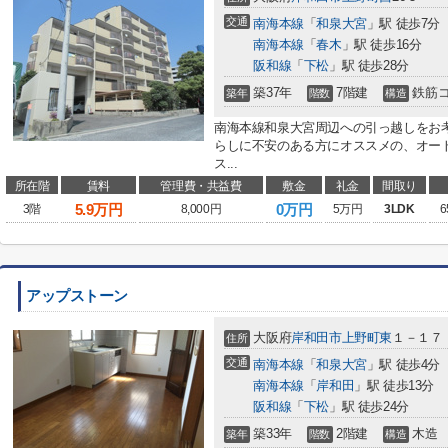
交通
南海本線
「
和泉大宮
」駅 徒歩7分
南海本線
「
春木
」駅 徒歩16分
阪和線
「
下松
」駅 徒歩28分
築37年
7階建
鉄筋
築年
階数
構造
南海本線和泉大宮周辺への引っ越しをお
らしに不安のある方にオススメの、オー
ス...
所在階
賃料
管理費・共益費
敷金
礼金
間取り
5.9
万円
0万円
3階
8,000円
5万円
3LDK
6
アップストーン
大阪府
岸和田市
上野町東
１－１７
住所
交通
南海本線
「
和泉大宮
」駅 徒歩4分
南海本線
「
岸和田
」駅 徒歩13分
阪和線
「
下松
」駅 徒歩24分
築33年
2階建
木造
築年
階数
構造