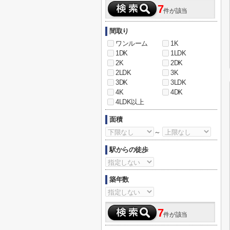
7
件が該当
間取り
ワンルーム
1K
1DK
1LDK
2K
2DK
2LDK
3K
3DK
3LDK
4K
4DK
4LDK以上
面積
～
駅からの徒歩
築年数
7
件が該当