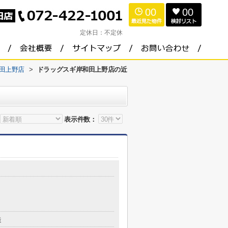
00
00
定休日：
不定休
田上野店
>
ドラッグスギ岸和田上野店の近
表示件数：
造