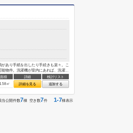
局があり手紙を出したり手続きも楽々。こ
能物件。洗濯機が室内にあれば、洗濯...
面積
詳細
検討リスト
1.58㎡
詳細を見る
追加する
7
7
1-7
該当公開件数
棟 空き数
件
棟表示