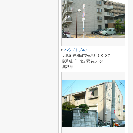
ハウプトブルク
大阪府岸和田市額原町１００７
阪和線「下松」駅 徒歩5分
築28年