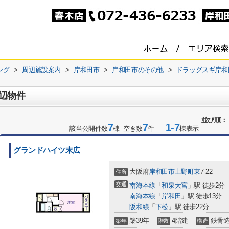
ング
>
周辺施設案内
>
岸和田市
>
岸和田市のその他
>
ドラッグスギ岸和
辺物件
並び順：
7
7
1-7
該当公開件数
棟 空き数
件
棟表示
グランドハイツ末広
大阪府
岸和田市
上野町東
7-22
住所
交通
南海本線
「
和泉大宮
」駅 徒歩2分
南海本線
「
岸和田
」駅 徒歩13分
阪和線
「
下松
」駅 徒歩22分
築39年
4階建
鉄骨
築年
階数
構造