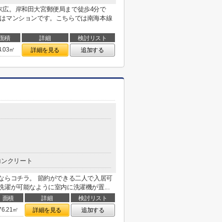
末広。岸和田大宮郵便局まで徒歩4分で
件はマンションです。こちらでは南海本線
面積
詳細
検討リスト
4.03㎡
詳細を見る
追加する
コンクリート
ならコチラ。 節約ができる二人で入居可
濯が可能なように室内に洗濯機が置...
面積
詳細
検討リスト
76.21㎡
詳細を見る
追加する