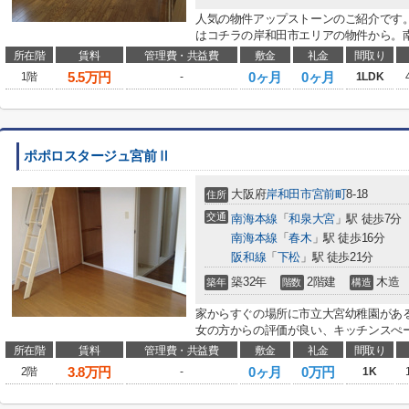
人気の物件アップストーンのご紹介です
はコチラの岸和田市エリアの物件から。南
所在階
賃料
管理費・共益費
敷金
礼金
間取り
5.5
万円
0ヶ月
0ヶ月
1階
-
1LDK
ポポロスタージュ宮前Ⅱ
大阪府
岸和田市
宮前町
8-18
住所
交通
南海本線
「
和泉大宮
」駅 徒歩7分
南海本線
「
春木
」駅 徒歩16分
阪和線
「
下松
」駅 徒歩21分
築32年
2階建
木造
築年
階数
構造
家からすぐの場所に市立大宮幼稚園があ
女の方からの評価が良い、キッチンスぺー
所在階
賃料
管理費・共益費
敷金
礼金
間取り
3.8
万円
0ヶ月
0万円
2階
-
1K