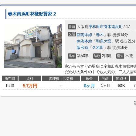
春木南浜町林様邸貸家２
大阪府
岸和田市
春木南浜町
7-17
住所
交通
南海本線
「
春木
」駅 徒歩14分
南海本線
「
和泉大宮
」駅 徒歩21分
阪和線
「
久米田
」駅 徒歩38分
築50年
2階建
木造
築年
階数
構造
家からもすぐの場所に岸和田春木泉郵便
だわりの条件の中でも人気の、二人入居可
所在階
賃料
管理費・共益費
敷金
礼金
間取り
5.7
万円
0ヶ月
1-2階
-
1ヶ月
5DK
7