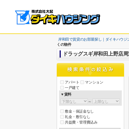
岸和田で賃貸のお部屋探し｜ダイキハウジ
くの物件
ドラッグスギ岸和田上野店周
アパート
マンション
一戸建て
▼賃料
～
敷金・保証金なし
礼金・敷引なし
共益費・管理費込み