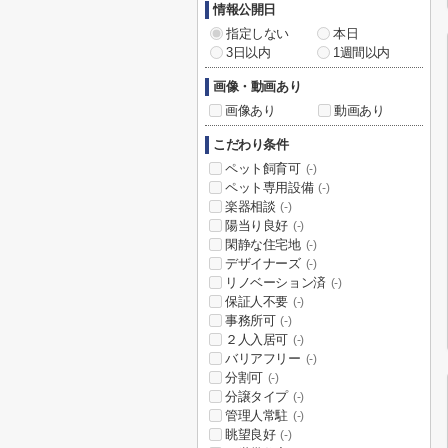
情報公開日
指定しない
本日
3日以内
1週間以内
画像・動画あり
画像あり
動画あり
こだわり条件
ペット飼育可
(-)
ペット専用設備
(-)
楽器相談
(-)
陽当り良好
(-)
閑静な住宅地
(-)
デザイナーズ
(-)
リノベーション済
(-)
保証人不要
(-)
事務所可
(-)
２人入居可
(-)
バリアフリー
(-)
分割可
(-)
分譲タイプ
(-)
管理人常駐
(-)
眺望良好
(-)