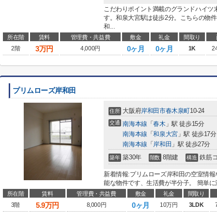
こだわりポイント満載のグランドハイツ
す。和泉大宮駅は徒歩2分。こちらの物
和...
所在階
賃料
管理費・共益費
敷金
礼金
間取り
3
万円
0ヶ月
0ヶ月
2階
4,000円
1K
2
プリムローズ岸和田
大阪府
岸和田市
春木泉町
10-24
住所
交通
南海本線
「
春木
」駅 徒歩15分
南海本線
「
和泉大宮
」駅 徒歩17分
南海本線
「
岸和田
」駅 徒歩27分
築30年
8階建
鉄筋
築年
階数
構造
新着情報:プリムローズ岸和田の空室情報
能な物件です、生活費が半分子。 簡単に洗
所在階
賃料
管理費・共益費
敷金
礼金
間取り
5.9
万円
0ヶ月
3階
8,000円
10万円
3LDK