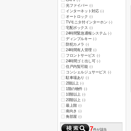
(-)
光ファイバー
(-)
インターネット対応
(-)
オートロック
(-)
TVモニタ付インターホン
(-)
宅配ボックス
(-)
24時間緊急通報システム
(-)
ディンプルキー
(-)
防犯カメラ
(-)
24時間有人管理
(-)
フロントサービス
(-)
24時間ゴミ出し可
(-)
住戸内覧可能
(-)
コンシェルジュサービス
(-)
駐車場あり
(-)
2階以上
(-)
1階の物件
(-)
10階以上
(-)
20階以上
(-)
最上階
(-)
南向き
(-)
角部屋
(-)
7
件が該当