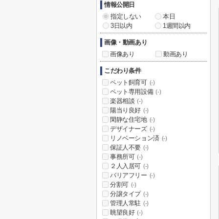
情報公開日
指定しない
本日
3日以内
1週間以内
画像・動画あり
画像あり
動画あり
こだわり条件
ペット飼育可
(-)
ペット専用設備
(-)
楽器相談
(-)
陽当り良好
(-)
閑静な住宅地
(-)
デザイナーズ
(-)
リノベーション済
(-)
保証人不要
(-)
事務所可
(-)
２人入居可
(-)
バリアフリー
(-)
分割可
(-)
分譲タイプ
(-)
管理人常駐
(-)
眺望良好
(-)