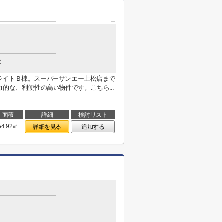
造
ライトＢ棟。スーパーサンエー上松店まで
的な、利便性の高い物件です。こちら...
面積
詳細
検討リスト
54.92㎡
詳細を見る
追加する