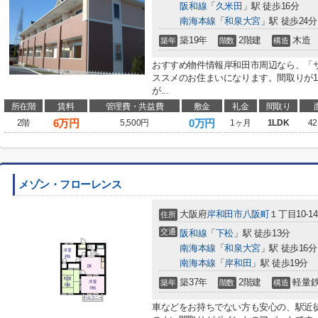
阪和線
「
久米田
」駅 徒歩16分
南海本線
「
和泉大宮
」駅 徒歩24分
築19年
2階建
木造
築年
階数
構造
おすすめ物件情報岸和田市周辺なら、「
ススメのお住まいになります。間取りが1
が...
所在階
賃料
管理費・共益費
敷金
礼金
間取り
6
万円
0万円
2階
5,500円
1ヶ月
1LDK
42
メゾン・フローレンス
大阪府
岸和田市
八阪町
１丁目10-14
住所
交通
阪和線
「
下松
」駅 徒歩13分
南海本線
「
和泉大宮
」駅 徒歩16分
南海本線
「
岸和田
」駅 徒歩19分
築37年
2階建
軽量
築年
階数
構造
車などをお持ちでない方も安心の、駅近徒