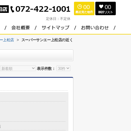
00
00
定休日：
不定休
ー上松店
>
スーパーサンエー上松店の近く
表示件数：
造