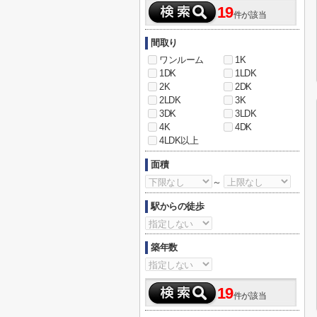
19
件が該当
間取り
ワンルーム
1K
1DK
1LDK
2K
2DK
2LDK
3K
3DK
3LDK
4K
4DK
4LDK以上
面積
～
駅からの徒歩
築年数
19
件が該当