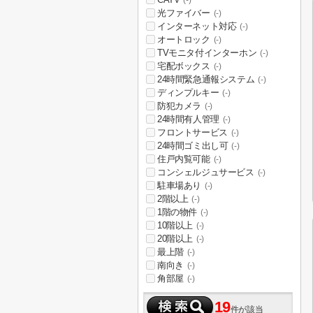
(-)
光ファイバー
(-)
インターネット対応
(-)
オートロック
(-)
TVモニタ付インターホン
(-)
宅配ボックス
(-)
24時間緊急通報システム
(-)
ディンプルキー
(-)
防犯カメラ
(-)
24時間有人管理
(-)
フロントサービス
(-)
24時間ゴミ出し可
(-)
住戸内覧可能
(-)
コンシェルジュサービス
(-)
駐車場あり
(-)
2階以上
(-)
1階の物件
(-)
10階以上
(-)
20階以上
(-)
最上階
(-)
南向き
(-)
角部屋
(-)
19
件が該当