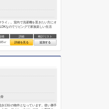
サライ」。室内で洗濯機を置きたい方にオ
LDKなのでリビングで家族楽しい生活
面積
詳細
検討リスト
.85㎡
詳細を見る
追加する
鉄骨
歩13分の物件となっています。使い勝手