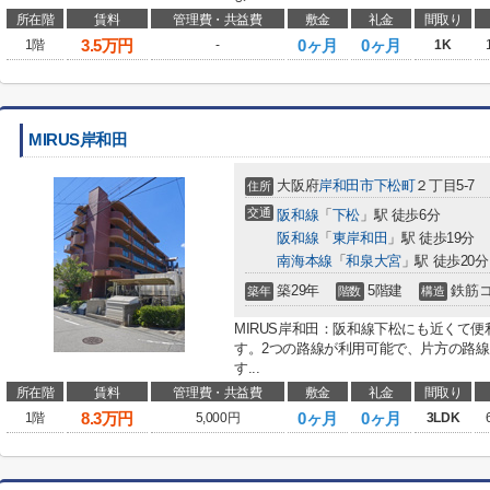
所在階
賃料
管理費・共益費
敷金
礼金
間取り
3.5
万円
0ヶ月
0ヶ月
1階
-
1K
MIRUS岸和田
大阪府
岸和田市
下松町
２丁目5-7
住所
交通
阪和線
「
下松
」駅 徒歩6分
阪和線
「
東岸和田
」駅 徒歩19分
南海本線
「
和泉大宮
」駅 徒歩20分
築29年
5階建
鉄筋
築年
階数
構造
MIRUS岸和田：阪和線下松にも近くて
す。2つの路線が利用可能で、片方の路
す...
所在階
賃料
管理費・共益費
敷金
礼金
間取り
8.3
万円
0ヶ月
0ヶ月
1階
5,000円
3LDK