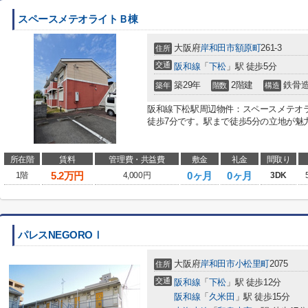
スペースメテオライトＢ棟
大阪府
岸和田市
額原町
261-3
住所
交通
阪和線
「
下松
」駅 徒歩5分
築29年
2階建
鉄骨
築年
階数
構造
阪和線下松駅周辺物件：スペースメテオ
徒歩7分です。駅まで徒歩5分の立地が魅力
所在階
賃料
管理費・共益費
敷金
礼金
間取り
5.2
万円
0ヶ月
0ヶ月
1階
4,000円
3DK
パレスNEGOROⅠ
大阪府
岸和田市
小松里町
2075
住所
交通
阪和線
「
下松
」駅 徒歩12分
阪和線
「
久米田
」駅 徒歩15分