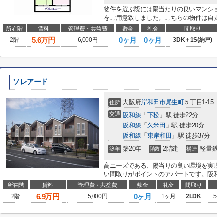
物件を選ぶ際には陽当たりの良いマンシ
をご用意致しました。こちらの物件は自走
所在階
賃料
管理費・共益費
敷金
礼金
間取り
5.6
万円
0ヶ月
0ヶ月
2階
6,000円
3DK＋1S(納戸)
ソレアード
大阪府
岸和田市
尾生町
５丁目1-15
住所
交通
阪和線
「
下松
」駅 徒歩22分
阪和線
「
久米田
」駅 徒歩20分
阪和線
「
東岸和田
」駅 徒歩37分
築20年
2階建
軽量
築年
階数
構造
高ニーズである、陽当りの良い環境を実
い間取りがポイントのアパートです。阪和
所在階
賃料
管理費・共益費
敷金
礼金
間取り
6.9
万円
0ヶ月
2階
5,000円
1ヶ月
2LDK
5