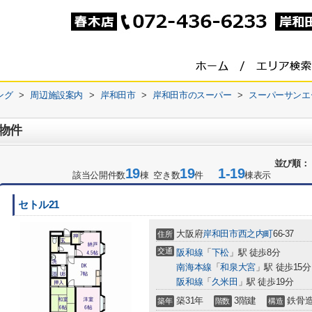
ング
>
周辺施設案内
>
岸和田市
>
岸和田市のスーパー
>
スーパーサンエ
物件
並び順：
19
19
1-19
該当公開件数
棟 空き数
件
棟表示
セトル21
大阪府
岸和田市
西之内町
66-37
住所
交通
阪和線
「
下松
」駅 徒歩8分
南海本線
「
和泉大宮
」駅 徒歩15分
阪和線
「
久米田
」駅 徒歩19分
築31年
3階建
鉄骨
築年
階数
構造