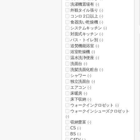
洗濯機置場有
(-)
外観タイル張り
(-)
コンロ２口以上
(-)
食器洗い乾燥機
(-)
システムキッチン
(-)
対面式キッチン
(-)
バス・トイレ別
(-)
追焚機能浴室
(-)
浴室乾燥機
(-)
温水洗浄便座
(-)
洗面台
(-)
洗髪洗面化粧台
(-)
シャワー
(-)
独立洗面台
(-)
エアコン
(-)
床暖房
(-)
床下収納
(-)
ウォークインクロゼット
(-)
ウォークインシューズクロゼット
(-)
収納豊富
(-)
CS
(-)
BS
(-)
CATV