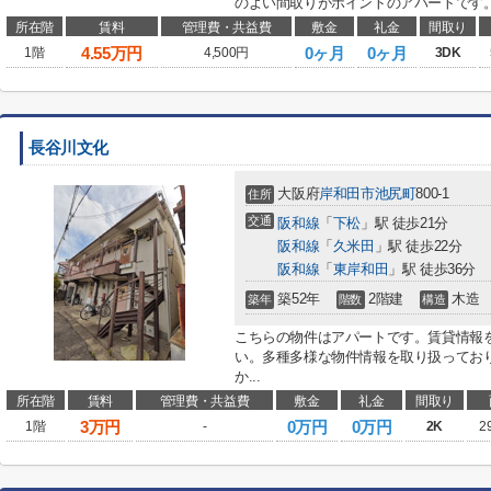
のよい間取りがポイントのアパートです。
所在階
賃料
管理費・共益費
敷金
礼金
間取り
4.55
万円
0ヶ月
0ヶ月
1階
4,500円
3DK
長谷川文化
大阪府
岸和田市
池尻町
800-1
住所
交通
阪和線
「
下松
」駅 徒歩21分
阪和線
「
久米田
」駅 徒歩22分
阪和線
「
東岸和田
」駅 徒歩36分
築52年
2階建
木造
築年
階数
構造
こちらの物件はアパートです。賃貸情報
い。多種多様な物件情報を取り扱ってお
か...
所在階
賃料
管理費・共益費
敷金
礼金
間取り
3
万円
0万円
0万円
1階
-
2K
2