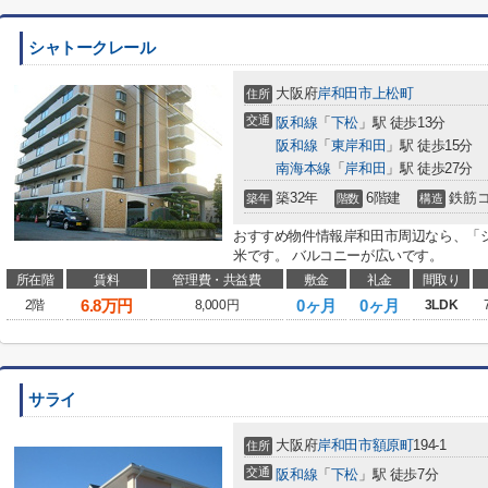
シャトークレール
大阪府
岸和田市
上松町
住所
交通
阪和線
「
下松
」駅 徒歩13分
阪和線
「
東岸和田
」駅 徒歩15分
南海本線
「
岸和田
」駅 徒歩27分
築32年
6階建
鉄筋
築年
階数
構造
おすすめ物件情報岸和田市周辺なら、「シャ
米です。 バルコニーが広いです。
所在階
賃料
管理費・共益費
敷金
礼金
間取り
6.8
万円
0ヶ月
0ヶ月
2階
8,000円
3LDK
サライ
大阪府
岸和田市
額原町
194-1
住所
交通
阪和線
「
下松
」駅 徒歩7分