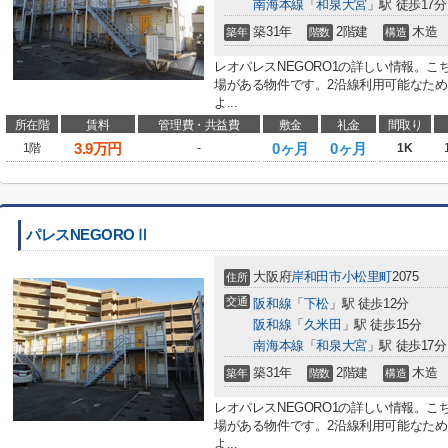
南海本線
「
和泉大宮
」駅 徒歩17分
築31年
2階建
木造
築年
階数
構造
レオパレスNEGORO1の詳しい情報。
場がある物件です。2沿線利用可能なた
よ...
所在階
賃料
管理費・共益費
敷金
礼金
間取り
3.9
万円
0ヶ月
0ヶ月
1階
-
1K
パレスNEGOROⅡ
大阪府
岸和田市
小松里町
2075
住所
交通
阪和線
「
下松
」駅 徒歩12分
阪和線
「
久米田
」駅 徒歩15分
南海本線
「
和泉大宮
」駅 徒歩17分
築31年
2階建
木造
築年
階数
構造
レオパレスNEGORO1の詳しい情報。
場がある物件です。2沿線利用可能なた
よ...