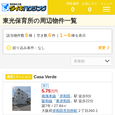
閲覧履歴
お気に入り
メニュー
0
0
東光保育所の周辺物件一覧
6
6
1～6
該当物件数
棟
空き数
件
棟を表示
変更
絞り込み条件：
なし
Casa Verde
賃貸 | マンション
敷0
5.75
万円
南海本線
「
岸和田
」駅 徒歩9分
阪和線
「
東岸和田
」駅 徒歩22分
築7年 / 27.84㎡
大阪府
岸和田市
別所町
２丁目260-1