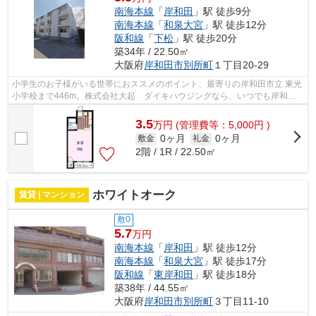
南海本線
「
岸和田
」駅 徒歩9分
南海本線
「
和泉大宮
」駅 徒歩12分
阪和線
「
下松
」駅 徒歩20分
築34年 / 22.50㎡
大阪府
岸和田市
別所町
１丁目20-29
小学生のお子様がいる世帯におススメのポイント、最寄りの岸和田市立 東光
小学校まで446m。株式会社大起 ダイキハウジングなら、いつでも岸和田
市の物件を御提供しております。072-43...
3.5
万
円
(管理費等：5,000円 )
0ヶ月
0ヶ月
敷金
礼金
2階 / 1R / 22.50㎡
ホワイトオーク
賃貸 | マンション
敷0
5.7
万円
南海本線
「
岸和田
」駅 徒歩12分
南海本線
「
和泉大宮
」駅 徒歩17分
阪和線
「
東岸和田
」駅 徒歩18分
築38年 / 44.55㎡
大阪府
岸和田市
別所町
３丁目11-10