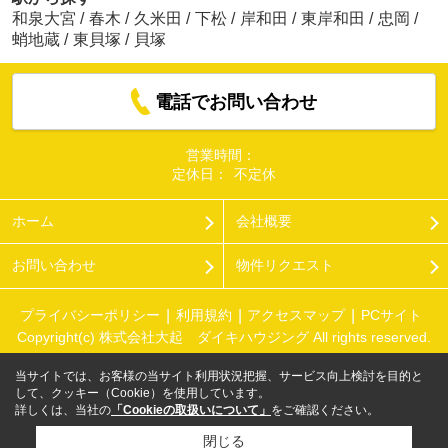
和泉大宮
/
春木
/
久米田
/
下松
/
岸和田
/
東岸和田
/
忠岡
/
蛸地蔵
/
東貝塚
/
貝塚
電話でお問い合わせ
営業時間：
定休日：
不定休
ホーム
会社概要
お問い合わせ
物件リクエスト
プライバシーポリシー
利用規約
アクセスマップ
PCサイト
Copyright(c) 株式会社大起 ダイキハウジング All rights reserved.
当サイトでは、お客様の当サイト利用状況把握、サービス向上検討を目的と
して、クッキー（Cookie）を使用しています。
詳しくは、当社の
「Cookieの取扱いについて」
をご確認ください。
閉じる