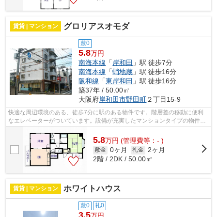
グロリアスオモダ
賃貸 | マンション
敷0
5.8
万円
南海本線
「
岸和田
」駅 徒歩7分
南海本線
「
蛸地蔵
」駅 徒歩16分
阪和線
「
東岸和田
」駅 徒歩16分
築37年 / 50.00㎡
大阪府
岸和田市
野田町
２丁目15-9
快適な周辺環境のある、徒歩7分に駅のある物件です。階層差の移動に便利
なエレベーターがついています。設備が充実したマンションタイプの物件。
ニーズが高くお問い合わせの多い、2沿...
5.8
万
円
(管理費等：- )
0ヶ月
2ヶ月
敷金
礼金
2階 / 2DK / 50.00㎡
ホワイトハウス
賃貸 | マンション
敷0
礼0
3.5
万円