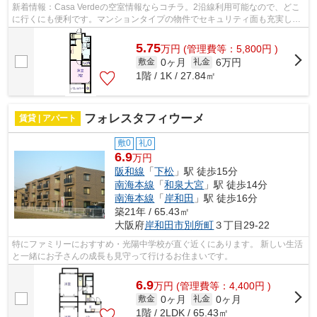
新着情報：Casa Verdeの空室情報ならコチラ。2沿線利用可能なので、どこ
に行くにも便利です。マンションタイプの物件でセキュリティ面も充実して
います。駅まで徒歩9分の、快適なアク...
5.75
万
円
(管理費等：5,800円 )
0ヶ月
6万円
敷金
礼金
1階 / 1K / 27.84㎡
フォレスタフィウーメ
賃貸 | アパート
敷0
礼0
6.9
万円
阪和線
「
下松
」駅 徒歩15分
南海本線
「
和泉大宮
」駅 徒歩14分
南海本線
「
岸和田
」駅 徒歩16分
築21年 / 65.43㎡
大阪府
岸和田市
別所町
３丁目29-22
特にファミリーにおすすめ・光陽中学校が直ぐ近くにあります。 新しい生活
と一緒にお子さんの成長も見守って行けるお住まいです。
6.9
万
円
(管理費等：4,400円 )
0ヶ月
0ヶ月
敷金
礼金
1階 / 2LDK / 65.43㎡