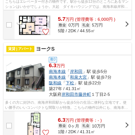
こちらはエレベーター付きの物件です。駅から徒歩12分のところにあるマン
ションはいかがでしょうか。大起 ダイキハウジングでは、南海本線岸和田
を中心に数多くの不動産情報を取り扱...
5.7
万
円
(管理費等：6,000円 )
0万円
5万円
敷金
礼金
5階 / 2DK / 44.55㎡
ヨークS
賃貸 | アパート
敷0
6.3
万円
南海本線
「
岸和田
」駅 徒歩5分
南海本線
「
和泉大宮
」駅 徒歩7分
阪和線
「
下松
」駅 徒歩22分
築27年 / 41.31㎡
大阪府
岸和田市
藤井町
１丁目2-5
多くの方に好評の、南海岸和田駅から徒歩5分の生活に便利な立地です。使
い勝手のいいコンパクトな間取りが特徴。こちらの物件以外にも、南海本線
岸和田近くの物件情報を取り扱っており...
6.3
万
円
(管理費等：- )
0ヶ月
10万円
敷金
礼金
1階 / 2DK / 41.31㎡