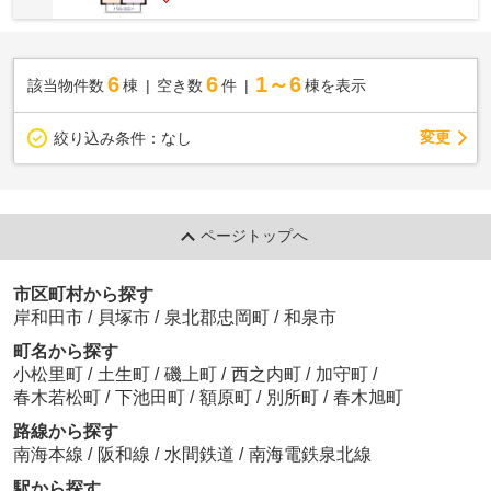
6
6
1～6
該当物件数
棟
空き数
件
棟を表示
変更
絞り込み条件：
なし
ページトップへ
市区町村から探す
岸和田市
/
貝塚市
/
泉北郡忠岡町
/
和泉市
町名から探す
小松里町
/
土生町
/
磯上町
/
西之内町
/
加守町
/
春木若松町
/
下池田町
/
額原町
/
別所町
/
春木旭町
路線から探す
南海本線
/
阪和線
/
水間鉄道
/
南海電鉄泉北線
駅から探す