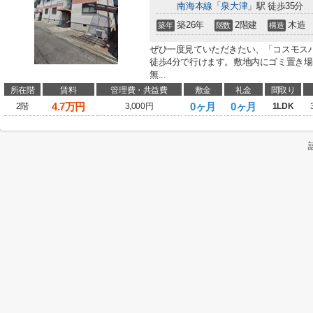
南海本線
「
泉大津
」駅 徒歩35分
築26年
2階建
木造
築年
階数
構造
ぜひ一度見ていただきたい、「コスモス
徒歩4分で行けます。敷地内にゴミ置き
無...
所在階
賃料
管理費・共益費
敷金
礼金
間取り
4.7
万円
0ヶ月
0ヶ月
2階
3,000円
1LDK