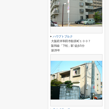
ハウプトブルク
大阪府岸和田市額原町１００７
阪和線「下松」駅 徒歩5分
築28年