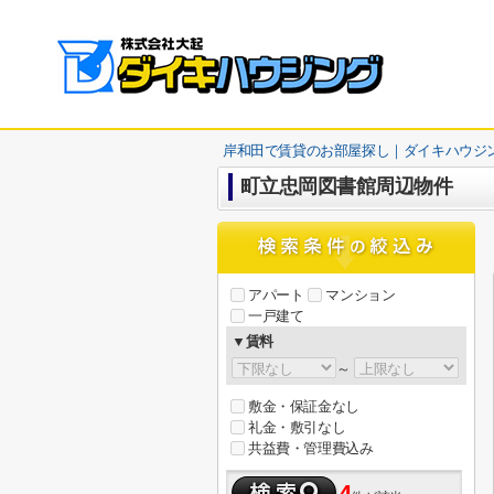
岸和田で賃貸のお部屋探し｜ダイキハウジ
町立忠岡図書館周辺物件
アパート
マンション
一戸建て
▼賃料
～
敷金・保証金なし
礼金・敷引なし
共益費・管理費込み