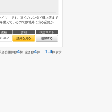
ハイツ」です。近くのマンダイ磯上店まで
場を備えているので敷地外に出る必要が
面積
詳細
検討リスト
38.34㎡
詳細を見る
追加する
4
4
1-4
該当公開件数
棟 空き数
件
棟表示