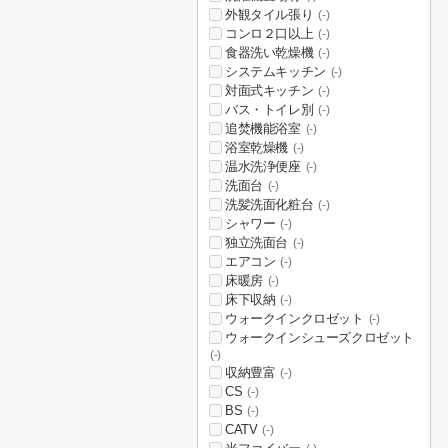
外観タイル張り
(-)
コンロ２口以上
(-)
食器洗い乾燥機
(-)
システムキッチン
(-)
対面式キッチン
(-)
バス・トイレ別
(-)
追焚機能浴室
(-)
浴室乾燥機
(-)
温水洗浄便座
(-)
洗面台
(-)
洗髪洗面化粧台
(-)
シャワー
(-)
独立洗面台
(-)
エアコン
(-)
床暖房
(-)
床下収納
(-)
ウォークインクロゼット
(-)
ウォークインシューズクロゼット
(-)
収納豊富
(-)
CS
(-)
BS
(-)
CATV
(-)