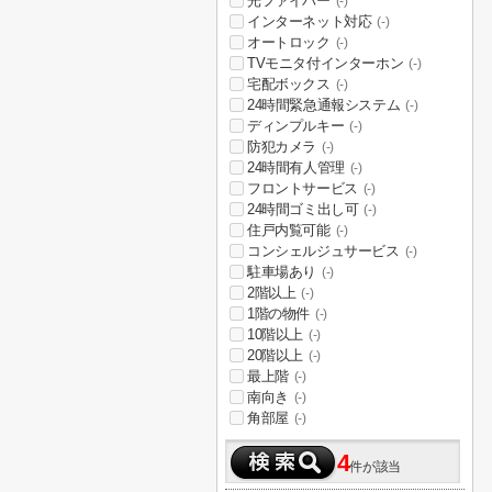
光ファイバー
(-)
インターネット対応
(-)
オートロック
(-)
TVモニタ付インターホン
(-)
宅配ボックス
(-)
24時間緊急通報システム
(-)
ディンプルキー
(-)
防犯カメラ
(-)
24時間有人管理
(-)
フロントサービス
(-)
24時間ゴミ出し可
(-)
住戸内覧可能
(-)
コンシェルジュサービス
(-)
駐車場あり
(-)
2階以上
(-)
1階の物件
(-)
10階以上
(-)
20階以上
(-)
最上階
(-)
南向き
(-)
角部屋
(-)
4
件が該当