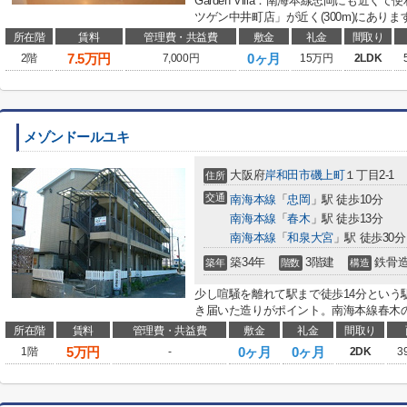
Garden Villa：南海本線忠岡にも近
ツゲン中井町店」が近く(300m)にありま
所在階
賃料
管理費・共益費
敷金
礼金
間取り
7.5
万円
0ヶ月
2階
7,000円
15万円
2LDK
メゾンドールユキ
大阪府
岸和田市
磯上町
１丁目2-1
住所
交通
南海本線
「
忠岡
」駅 徒歩10分
南海本線
「
春木
」駅 徒歩13分
南海本線
「
和泉大宮
」駅 徒歩30分
築34年
3階建
鉄骨
築年
階数
構造
少し喧騒を離れて駅まで徒歩14分という
き届いた造りがポイント。南海本線春木の
所在階
賃料
管理費・共益費
敷金
礼金
間取り
5
万円
0ヶ月
0ヶ月
1階
-
2DK
3