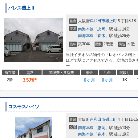
パレス磯上Ⅱ
大阪府
岸和田市
磯上町
５丁目8-18
住所
交通
南海本線
「
忠岡
」駅 徒歩14分
南海本線
「
春木
」駅 徒歩26分
築30年
2階建
木造
築年
階数
構造
当社イチオシの物件の「レオパレス磯上Ⅰ
ほどで駅にアクセスできる、立地の良さ
ー...
所在階
賃料
管理費・共益費
敷金
礼金
間取り
3.5
万円
0ヶ月
0ヶ月
2階
-
1K
コスモスハイツ
大阪府
岸和田市
磯上町
４丁目11-15
住所
交通
南海本線
「
忠岡
」駅 徒歩13分
南海本線
「
春木
」駅 徒歩19分