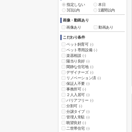
指定しない
本日
3日以内
1週間以内
画像・動画あり
画像あり
動画あり
こだわり条件
ペット飼育可
(-)
ペット専用設備
(-)
楽器相談
(-)
陽当り良好
(-)
閑静な住宅地
(-)
デザイナーズ
(-)
リノベーション済
(-)
保証人不要
(-)
事務所可
(-)
２人入居可
(-)
バリアフリー
(-)
分割可
(-)
分譲タイプ
(-)
管理人常駐
(-)
眺望良好
(-)
二世帯住宅
(-)