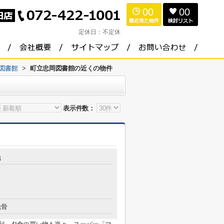
00
00
定休日：
不定休
図書館
>
町立忠岡図書館の近くの物件
表示件数：
4
鉄骨