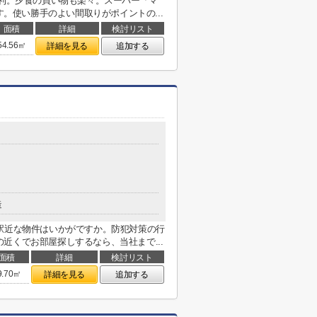
くて便利。夕食の買い物も楽々。スーパー「マ
す。使い勝手のよい間取りがポイントの...
面積
詳細
検討リスト
54.56㎡
詳細を見る
追加する
造
駅近な物件はいかがですか。防犯対策の行
近くでお部屋探しするなら、当社まで...
面積
詳細
検討リスト
9.70㎡
詳細を見る
追加する