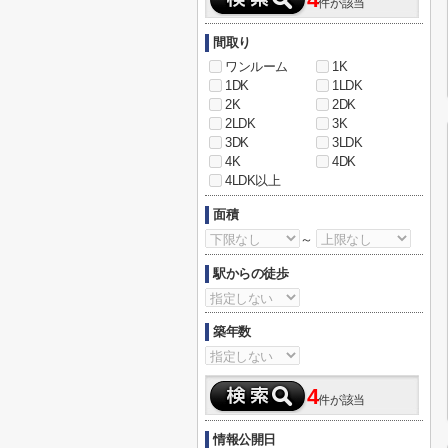
4
件が該当
間取り
ワンルーム
1K
1DK
1LDK
2K
2DK
2LDK
3K
3DK
3LDK
4K
4DK
4LDK以上
面積
～
駅からの徒歩
築年数
4
件が該当
情報公開日