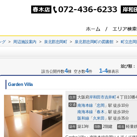
ング
>
周辺施設案内
>
泉北郡忠岡町
>
泉北郡忠岡町の図書館
>
町立忠岡
並び順：
4
4
1-4
該当公開件数
棟 空き数
件
棟表示
Garden Villa
大阪府
岸和田市
吉井町
４丁目10番
住所
交通
南海本線
「
忠岡
」駅 徒歩10分
南海本線
「
春木
」駅 徒歩18分
阪和線
「
久米田
」駅 徒歩35分
築13年
2階建
軽量
築年
階数
構造