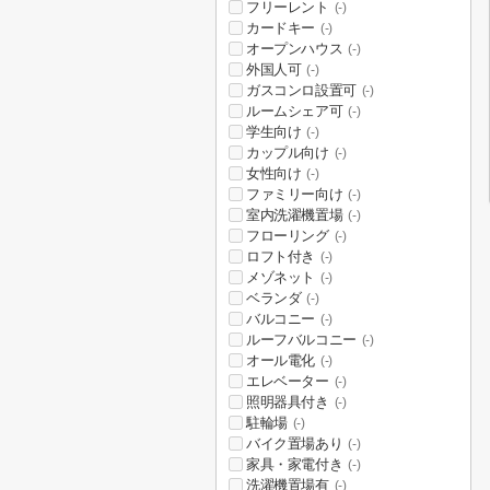
フリーレント
(-)
カードキー
(-)
オープンハウス
(-)
外国人可
(-)
ガスコンロ設置可
(-)
ルームシェア可
(-)
学生向け
(-)
カップル向け
(-)
女性向け
(-)
ファミリー向け
(-)
室内洗濯機置場
(-)
フローリング
(-)
ロフト付き
(-)
メゾネット
(-)
ベランダ
(-)
バルコニー
(-)
ルーフバルコニー
(-)
オール電化
(-)
エレベーター
(-)
照明器具付き
(-)
駐輪場
(-)
バイク置場あり
(-)
家具・家電付き
(-)
洗濯機置場有
(-)