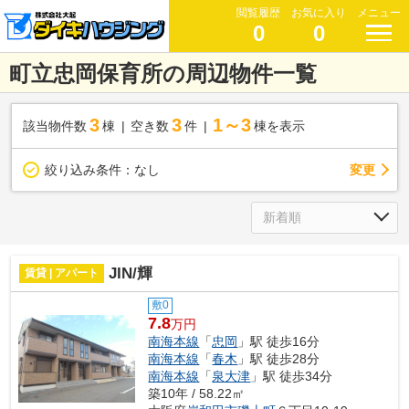
閲覧履歴
お気に入り
メニュー
0
0
町立忠岡保育所の周辺物件一覧
3
3
1～3
該当物件数
棟
空き数
件
棟を表示
変更
絞り込み条件：
なし
JIN/輝
賃貸 | アパート
敷0
7.8
万円
南海本線
「
忠岡
」駅 徒歩16分
南海本線
「
春木
」駅 徒歩28分
南海本線
「
泉大津
」駅 徒歩34分
築10年 / 58.22㎡