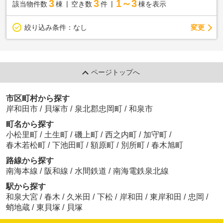
3
3
1～3
該当物件数
棟
空き数
件
棟を表示
変更
絞り込み条件：
なし
ページトップへ
市区町村から探す
岸和田市
/
貝塚市
/
泉北郡忠岡町
/
和泉市
町名から探す
小松里町
/
土生町
/
磯上町
/
西之内町
/
加守町
/
春木若松町
/
下池田町
/
額原町
/
別所町
/
春木旭町
路線から探す
南海本線
/
阪和線
/
水間鉄道
/
南海電鉄泉北線
駅から探す
和泉大宮
/
春木
/
久米田
/
下松
/
岸和田
/
東岸和田
/
忠岡
/
蛸地蔵
/
東貝塚
/
貝塚