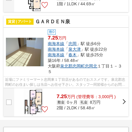
1階 / 1LDK / 44.69㎡
ＧＡＲＤＥＮ泉
賃貸 | アパート
敷0
7.25
万円
南海本線
「
忠岡
」駅 徒歩6分
南海本線
「
泉大津
」駅 徒歩22分
南海本線
「
春木
」駅 徒歩25分
築16年 / 58.48㎡
大阪府
泉北郡忠岡町
忠岡北
１丁目１－３
５
近場にファミリーマート忠岡東１丁目店があるのでおススメです。泉北郡忠
岡町のお住まい探しは当店へお任せ下さい。スタッフ一同皆様からのお問合
せ、ご来店お待ちしております。まず...
7.25
万
円
(管理費等：3,000円 )
0ヶ月
8万円
敷金
礼金
2階 / 2LDK / 58.48㎡