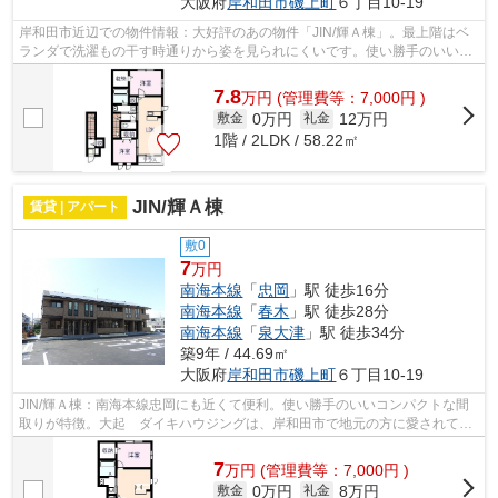
大阪府
岸和田市
磯上町
６丁目10-19
岸和田市近辺での物件情報：大好評のあの物件「JIN/輝Ａ棟」。最上階はベ
ランダで洗濯もの干す時通りから姿を見られにくいです。使い勝手のいいコ
ンパクトな間取りが特徴。様々な物件...
7.8
万
円
(管理費等：7,000円 )
0万円
12万円
敷金
礼金
1階 / 2LDK / 58.22㎡
JIN/輝Ａ棟
賃貸 | アパート
敷0
7
万円
南海本線
「
忠岡
」駅 徒歩16分
南海本線
「
春木
」駅 徒歩28分
南海本線
「
泉大津
」駅 徒歩34分
築9年 / 44.69㎡
大阪府
岸和田市
磯上町
６丁目10-19
JIN/輝Ａ棟：南海本線忠岡にも近くて便利。使い勝手のいいコンパクトな間
取りが特徴。大起 ダイキハウジングは、岸和田市で地元の方に愛されてい
ると自負しております。理由としては...
7
万
円
(管理費等：7,000円 )
0万円
8万円
敷金
礼金