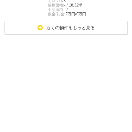
間取:
2LDK
建物面積:
- / 18.32坪
土地面積:
- / -
敷金/礼金:
2万円/0万円
近くの物件をもっと見る