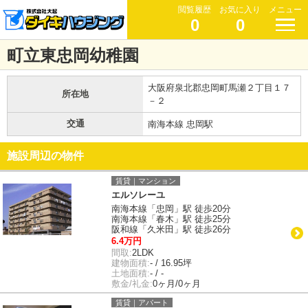
閲覧履歴
お気に入り
メニュー
0
0
町立東忠岡幼稚園
大阪府泉北郡忠岡町馬瀬２丁目１７
所在地
－２
交通
南海本線 忠岡駅
施設周辺の物件
賃貸｜マンション
エルソレーユ
南海本線「忠岡」駅 徒歩20分
南海本線「春木」駅 徒歩25分
阪和線「久米田」駅 徒歩26分
6.4万円
間取:
2LDK
建物面積:
- / 16.95坪
土地面積:
- / -
敷金/礼金:
0ヶ月/0ヶ月
賃貸｜アパート