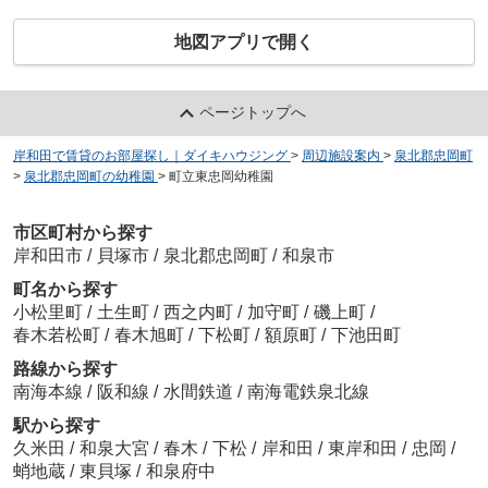
地図アプリで開く
ページトップへ
岸和田で賃貸のお部屋探し｜ダイキハウジング
>
周辺施設案内
>
泉北郡忠岡町
>
泉北郡忠岡町の幼稚園
>
町立東忠岡幼稚園
市区町村から探す
岸和田市
/
貝塚市
/
泉北郡忠岡町
/
和泉市
町名から探す
小松里町
/
土生町
/
西之内町
/
加守町
/
磯上町
/
春木若松町
/
春木旭町
/
下松町
/
額原町
/
下池田町
路線から探す
南海本線
/
阪和線
/
水間鉄道
/
南海電鉄泉北線
駅から探す
久米田
/
和泉大宮
/
春木
/
下松
/
岸和田
/
東岸和田
/
忠岡
/
蛸地蔵
/
東貝塚
/
和泉府中