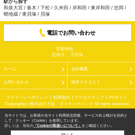
駅から探す
和泉大宮
/
春木
/
下松
/
久米田
/
岸和田
/
東岸和田
/
忠岡
/
蛸地蔵
/
東貝塚
/
貝塚
電話でお問い合わせ
営業時間：
定休日：
不定休
ホーム
会社概要
お問い合わせ
物件リクエスト
プライバシーポリシー
利用規約
アクセスマップ
PCサイト
Copyright(c) 株式会社大起 ダイキハウジング All rights reserved.
当サイトでは、お客様の当サイト利用状況把握、サービス向上検討を目的と
して、クッキー（Cookie）を使用しています。
詳しくは、当社の
「Cookieの取扱いについて」
をご確認ください。