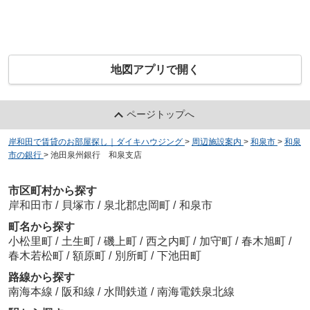
地図アプリで開く
ページトップへ
岸和田で賃貸のお部屋探し｜ダイキハウジング
>
周辺施設案内
>
和泉市
>
和泉
市の銀行
>
池田泉州銀行 和泉支店
市区町村から探す
岸和田市
/
貝塚市
/
泉北郡忠岡町
/
和泉市
町名から探す
小松里町
/
土生町
/
磯上町
/
西之内町
/
加守町
/
春木旭町
/
春木若松町
/
額原町
/
別所町
/
下池田町
路線から探す
南海本線
/
阪和線
/
水間鉄道
/
南海電鉄泉北線