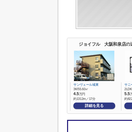
ジョイフル 大阪和泉店の
サンヴェール城東
サニ
3K/55.60㎡
2LDK
4.5
5.5
万円
約1312m／17分
約82
詳細を見る