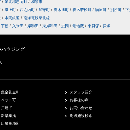
市
/
泉北郡忠岡町
/
和泉市
町
/
磯上町
/
西之内町
/
加守町
/
春木旭町
/
春木若松町
/
額原町
/
別所町
/
下
線
/
水間鉄道
/
南海電鉄泉北線
下松
/
久米田
/
岸和田
/
東岸和田
/
忠岡
/
蛸地蔵
/
東貝塚
/
貝塚
キハウジング
10
敷金礼金0
スタッフ紹介
ペット可
お客様の声
戸建て
お問い合わせ
新築築浅
周辺施設検索
店舗事務所