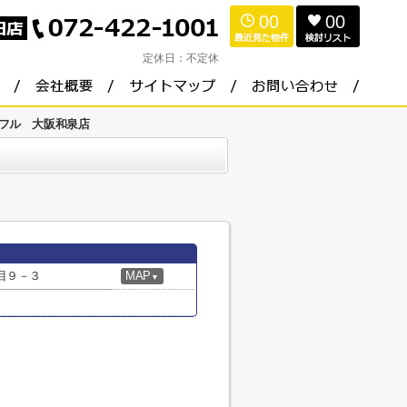
00
00
定休日：
不定休
フル 大阪和泉店
目９－３
MAP
▼