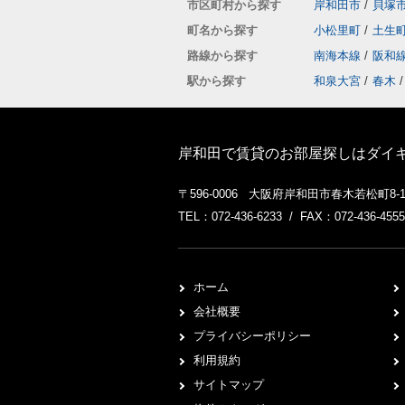
市区町村から探す
岸和田市
/
貝塚
町名から探す
小松里町
/
土生
路線から探す
南海本線
/
阪和
駅から探す
和泉大宮
/
春木
/
岸和田で賃貸のお部屋探しはダイ
〒596-0006 大阪府岸和田市春木若松町8-
TEL：072-436-6233 / FAX：072-436-4555
ホーム
会社概要
プライバシーポリシー
利用規約
サイトマップ