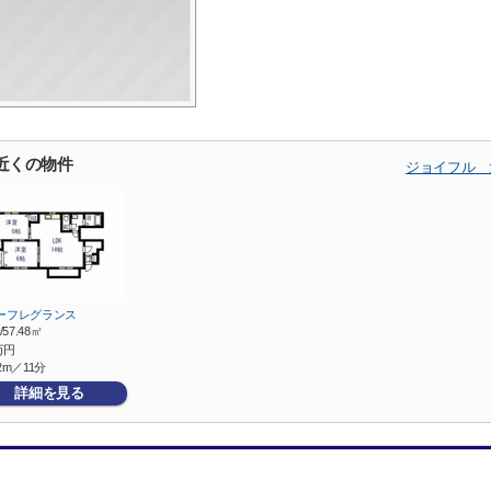
近くの物件
ジョイフル 
ーフレグランス
/57.48㎡
万円
2m／11分
詳細を見る