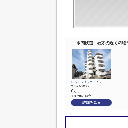
水間鉄道 石才の近くの物
レジデンスファービューⅠ
2LDK/56.00㎡
6
万円
約996m／13分
詳細を見る