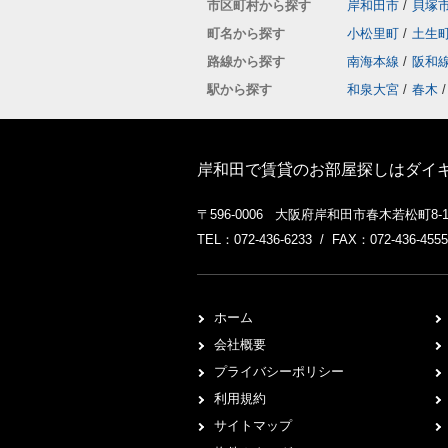
市区町村から探す
岸和田市
/
貝塚
町名から探す
小松里町
/
土生
路線から探す
南海本線
/
阪和
駅から探す
和泉大宮
/
春木
/
岸和田で賃貸のお部屋探しはダイ
〒596-0006 大阪府岸和田市春木若松町8-
TEL：072-436-6233 / FAX：072-436-4555
ホーム
会社概要
プライバシーポリシー
利用規約
サイトマップ