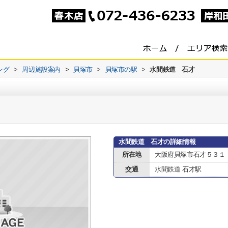
ング
>
周辺施設案内
>
貝塚市
>
貝塚市の駅
>
水間鉄道 石才
水間鉄道 石才の詳細情報
所在地
大阪府貝塚市石才５３１
交通
水間鉄道 石才駅