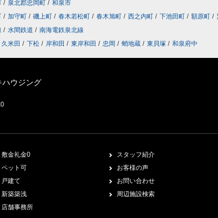
市
/
泉北郡忠岡町
/
和泉市
町
/
加守町
/
磯上町
/
春木若松町
/
春木旭町
/
西之内町
/
下池田町
/
額原町
/
線
/
水間鉄道
/
南海電鉄泉北線
久米田
/
下松
/
岸和田
/
東岸和田
/
忠岡
/
蛸地蔵
/
東貝塚
/
和泉府中
キハウジング
10
敷金礼金0
スタッフ紹介
ペット可
お客様の声
戸建て
お問い合わせ
新築築浅
周辺施設検索
店舗事務所