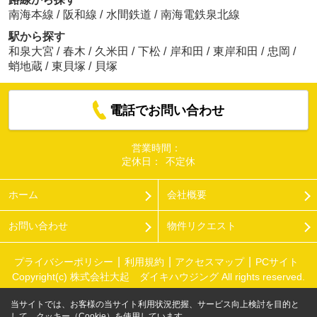
南海本線
/
阪和線
/
水間鉄道
/
南海電鉄泉北線
駅から探す
和泉大宮
/
春木
/
久米田
/
下松
/
岸和田
/
東岸和田
/
忠岡
/
蛸地蔵
/
東貝塚
/
貝塚
電話でお問い合わせ
営業時間：
定休日：
不定休
ホーム
会社概要
お問い合わせ
物件リクエスト
プライバシーポリシー
利用規約
アクセスマップ
PCサイト
Copyright(c) 株式会社大起 ダイキハウジング All rights reserved.
当サイトでは、お客様の当サイト利用状況把握、サービス向上検討を目的と
して、クッキー（Cookie）を使用しています。