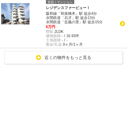
賃貸｜マンション
レジデンスファービューⅠ
阪和線「和泉橋本」駅 徒歩4分
水間鉄道「石才」駅 徒歩13分
水間鉄道「近義の里」駅 徒歩15分
6万円
間取:
2LDK
建物面積:
- / 16.93坪
土地面積:
- / -
敷金/礼金:
0ヶ月/1ヶ月
近くの物件をもっと見る