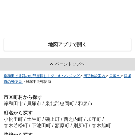
地図アプリで開く
ページトップへ
岸和田で賃貸のお部屋探し｜ダイキハウジング
>
周辺施設案内
>
貝塚市
>
貝塚
市の郵便局
>
貝塚中央郵便局
市区町村から探す
岸和田市
/
貝塚市
/
泉北郡忠岡町
/
和泉市
町名から探す
小松里町
/
土生町
/
磯上町
/
西之内町
/
加守町
/
春木若松町
/
下池田町
/
額原町
/
別所町
/
春木旭町
路線から探す