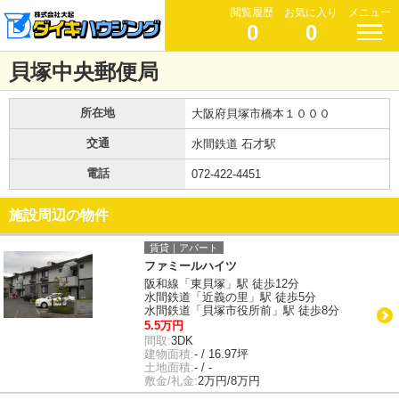
閲覧履歴
お気に入り
メニュー
0
0
貝塚中央郵便局
所在地
大阪府貝塚市橋本１０００
交通
水間鉄道 石才駅
電話
072-422-4451
施設周辺の物件
賃貸｜アパート
ファミールハイツ
阪和線「東貝塚」駅 徒歩12分
水間鉄道「近義の里」駅 徒歩5分
水間鉄道「貝塚市役所前」駅 徒歩8分
5.5万円
間取:
3DK
建物面積:
- / 16.97坪
土地面積:
- / -
敷金/礼金:
2万円/8万円