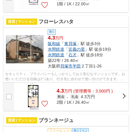
1階 / 1K / 22.00㎡
フローレスハタ
賃貸 | マンション
敷0
4.3
万円
阪和線
「
東貝塚
」駅 徒歩3分
水間鉄道
「
近義の里
」駅 徒歩19分
水間鉄道
「
石才
」駅 徒歩18分
築22年 / 26.40㎡
大阪府
貝塚市
半田
２丁目1-26
セキュリティ、プライバシーもしっかりしており安心なマンションです。お
使いいただける沿線は2つあり、行き先に合わせて使い分けができます。真
夏の夜に窓を開けても蚊が侵入せず快眠...
4.3
万
円
(管理費等：3,000円 )
4.3万円
敷金
-
礼金
2階 / 1K / 26.40㎡
ブランネージュ
賃貸 | マンション
フリーレント
敷0
礼0