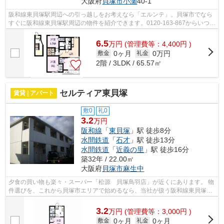
大阪府
貝塚市
小瀬
40-1
阪和線東貝塚駅周辺への引っ越しをお考えなら「エルンテ」。貝塚市でなら
すぐに阪和線東貝塚駅周辺の物件を紹介できます。0120-163-867からいつで
も株式会社大起 ダイキハウジングに...
6.5
万
円
(管理費等：4,400円 )
0ヶ月
0万円
敷金
礼金
2階 / 3LDK / 65.57㎡
セルティア東貝塚
賃貸 | アパート
敷0
礼0
3.2
万円
阪和線
「
東貝塚
」駅 徒歩8分
水間鉄道
「
石才
」駅 徒歩13分
水間鉄道
「
近義の里
」駅 徒歩16分
築32年 / 22.00㎡
大阪府
貝塚市
麻生中
夕食の買い物も楽々・スーパー「松源 貝塚鳥羽店」が近くにあります。 物
件選びを、これから貝塚市エリアで始めるなら、当社が扱う阪和線東貝塚駅
周辺の物件で。 遠慮なく要望を072-4...
3.2
万
円
(管理費等：3,000円 )
0ヶ月
0ヶ月
敷金
礼金