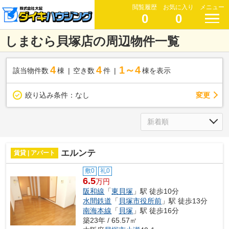
閲覧履歴
お気に入り
メニュー
0
0
しまむら貝塚店の周辺物件一覧
4
4
1～4
該当物件数
棟
空き数
件
棟を表示
変更
絞り込み条件：
なし
エルンテ
賃貸 | アパート
敷0
礼0
6.5
万円
阪和線
「
東貝塚
」駅 徒歩10分
水間鉄道
「
貝塚市役所前
」駅 徒歩13分
南海本線
「
貝塚
」駅 徒歩16分
築23年 / 65.57㎡