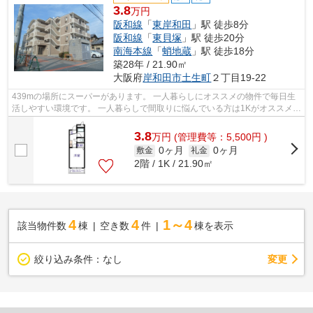
3.8
万円
阪和線
「
東岸和田
」駅 徒歩8分
阪和線
「
東貝塚
」駅 徒歩20分
南海本線
「
蛸地蔵
」駅 徒歩18分
築28年 / 21.90㎡
大阪府
岸和田市
土生町
２丁目19-22
439mの場所にスーパーがあります。 一人暮らしにオススメの物件で毎日生
活しやすい環境です。 一人暮らしで間取りに悩んでいる方は1Kがオススメで
す。賃料を抑えたい方に一押しの、家...
3.8
万
円
(管理費等：5,500円 )
0ヶ月
0ヶ月
敷金
礼金
2階 / 1K / 21.90㎡
4
4
1～4
該当物件数
棟
空き数
件
棟を表示
変更
絞り込み条件：
なし