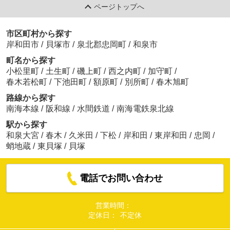
ページトップへ
市区町村から探す
岸和田市
/
貝塚市
/
泉北郡忠岡町
/
和泉市
町名から探す
小松里町
/
土生町
/
磯上町
/
西之内町
/
加守町
/
春木若松町
/
下池田町
/
額原町
/
別所町
/
春木旭町
路線から探す
南海本線
/
阪和線
/
水間鉄道
/
南海電鉄泉北線
駅から探す
和泉大宮
/
春木
/
久米田
/
下松
/
岸和田
/
東岸和田
/
忠岡
/
蛸地蔵
/
東貝塚
/
貝塚
電話でお問い合わせ
営業時間：
定休日：
不定休