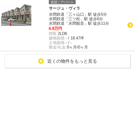
賃貸｜アパート
サージュ・ヴィラ
水間鉄道「三ヶ山口」駅 徒歩5分
水間鉄道「三ツ松」駅 徒歩6分
水間鉄道「水間観音」駅 徒歩11分
6.8万円
間取:
2LDK
建物面積:
- / 18.47坪
土地面積:
- / -
敷金/礼金:
0ヶ月/0ヶ月
近くの物件をもっと見る