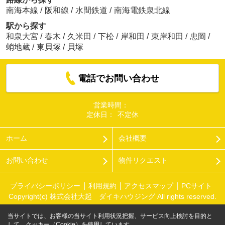
南海本線
/
阪和線
/
水間鉄道
/
南海電鉄泉北線
駅から探す
和泉大宮
/
春木
/
久米田
/
下松
/
岸和田
/
東岸和田
/
忠岡
/
蛸地蔵
/
東貝塚
/
貝塚
電話でお問い合わせ
営業時間：
定休日：
不定休
ホーム
会社概要
お問い合わせ
物件リクエスト
プライバシーポリシー
利用規約
アクセスマップ
PCサイト
Copyright(c) 株式会社大起 ダイキハウジング All rights reserved.
当サイトでは、お客様の当サイト利用状況把握、サービス向上検討を目的と
して、クッキー（Cookie）を使用しています。