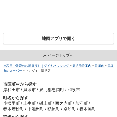
地図アプリで開く
ページトップへ
岸和田で賃貸のお部屋探し｜ダイキハウジング
>
周辺施設案内
>
貝塚市
>
貝塚
市のスーパー
>
マンダイ 清児店
市区町村から探す
岸和田市
/
貝塚市
/
泉北郡忠岡町
/
和泉市
町名から探す
小松里町
/
土生町
/
磯上町
/
西之内町
/
加守町
/
春木若松町
/
下池田町
/
額原町
/
別所町
/
春木旭町
路線から探す