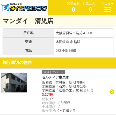
閲覧履歴
お気に入り
メニュー
0
0
マンダイ 清児店
所在地
大阪府貝塚市清児４９０
交通
水間鉄道 名越駅
電話
072-446-8650
施設周辺の物件
賃貸｜アパート
セルティア東貝塚
阪和線「東貝塚」駅 徒歩8分
水間鉄道「石才」駅 徒歩13分
水間鉄道「近義の里」駅 徒歩16分
3.2万円
間取:
1K
建物面積:
- / 6.65坪
土地面積:
- / -
敷金/礼金:
0ヶ月/0ヶ月