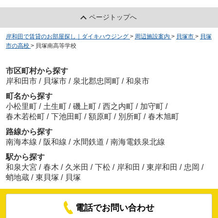
ページトップへ
岸和田で賃貸のお部屋探し｜ダイキハウジング
>
周辺施設案内
>
貝塚市
>
貝塚
市の高校
>
貝塚南高等学校
市区町村から探す
岸和田市
/
貝塚市
/
泉北郡忠岡町
/
和泉市
町名から探す
小松里町
/
土生町
/
磯上町
/
西之内町
/
加守町
/
春木若松町
/
下池田町
/
額原町
/
別所町
/
春木旭町
路線から探す
南海本線
/
阪和線
/
水間鉄道
/
南海電鉄泉北線
駅から探す
和泉大宮
/
春木
/
久米田
/
下松
/
岸和田
/
東岸和田
/
忠岡
/
蛸地蔵
/
東貝塚
/
貝塚
電話でお問い合わせ