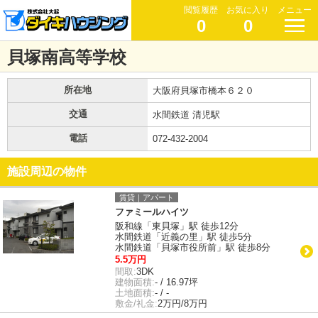
閲覧履歴
お気に入り
メニュー
0
0
貝塚南高等学校
所在地
大阪府貝塚市橋本６２０
交通
水間鉄道 清児駅
電話
072-432-2004
施設周辺の物件
賃貸｜アパート
ファミールハイツ
阪和線「東貝塚」駅 徒歩12分
水間鉄道「近義の里」駅 徒歩5分
水間鉄道「貝塚市役所前」駅 徒歩8分
5.5万円
間取:
3DK
建物面積:
- / 16.97坪
土地面積:
- / -
敷金/礼金:
2万円/8万円