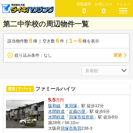
閲覧履歴
お気に入り
メニュー
0
0
第二中学校の周辺物件一覧
6
6
1～6
該当物件数
棟
空き数
件
棟を表示
変更
絞り込み条件：
なし
ファミールハイツ
賃貸 | アパート
5.5
万円
阪和線
「
東貝塚
」駅 徒歩12分
水間鉄道
「
近義の里
」駅 徒歩5分
水間鉄道
「
貝塚市役所前
」駅 徒歩8分
築28年 / 56.10㎡
大阪府
貝塚市
鳥羽
238-3