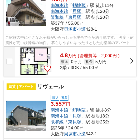
南海本線
「
蛸地蔵
」駅 徒歩11分
南海本線
「
貝塚
」駅 徒歩20分
阪和線
「
東貝塚
」駅 徒歩20分
築37年 / 55.00㎡
大阪府
貝塚市
小瀬
428-1
ご家族の中に小さなお子様がいらっしゃる場合でも契約可能です。 強度・耐
震性が高い鉄骨造の物件。 暮らしやすいゆったりとしたお部屋のアパートで
す。 バルコニー付きで、利便性の高...
4.8
万
円
(管理費等：2,000円 )
0ヶ月
5万円
敷金
礼金
2階 / 3DK / 55.00㎡
リヴェール
賃貸 | アパート
敷0
礼0
3.55
万円
南海本線
「
蛸地蔵
」駅 徒歩8分
南海本線
「
貝塚
」駅 徒歩18分
阪和線
「
東貝塚
」駅 徒歩25分
築26年 / 24.00㎡
大阪府
貝塚市
小瀬
542-1