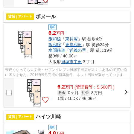
ボヌール
賃貸 | アパート
敷0
6.2
万円
阪和線
「
東貝塚
」駅 徒歩4分
阪和線
「
東岸和田
」駅 徒歩24分
水間鉄道
「
近義の里
」駅 徒歩19分
築9年 / 46.06㎡
大阪府
貝塚市
半田
３丁目
夜遅くなっても大丈夫・セブンイレブン貝塚半田店が近くにあるので買い物
に困りません。2016年9月完成の新築物件。ネット回線が繋がっていますの
で調べものがしやすいです。パーキング...
6.2
万
円
(管理費等：5,500円 )
0ヶ月
8万円
敷金
礼金
1階 / 1LDK / 46.06㎡
ハイツ川崎
賃貸 | アパート
敷0
4.8
万円