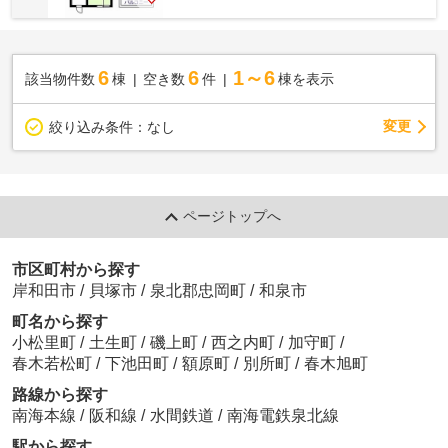
6
6
1～6
該当物件数
棟
空き数
件
棟を表示
変更
絞り込み条件：
なし
ページトップへ
市区町村から探す
岸和田市
/
貝塚市
/
泉北郡忠岡町
/
和泉市
町名から探す
小松里町
/
土生町
/
磯上町
/
西之内町
/
加守町
/
春木若松町
/
下池田町
/
額原町
/
別所町
/
春木旭町
路線から探す
南海本線
/
阪和線
/
水間鉄道
/
南海電鉄泉北線
駅から探す