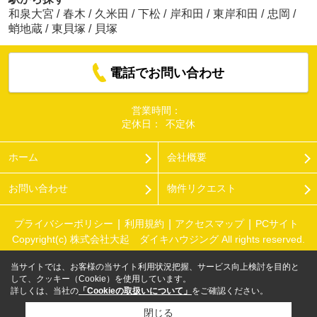
和泉大宮
/
春木
/
久米田
/
下松
/
岸和田
/
東岸和田
/
忠岡
/
蛸地蔵
/
東貝塚
/
貝塚
電話でお問い合わせ
営業時間：
定休日：
不定休
ホーム
会社概要
お問い合わせ
物件リクエスト
プライバシーポリシー
利用規約
アクセスマップ
PCサイト
Copyright(c) 株式会社大起 ダイキハウジング All rights reserved.
当サイトでは、お客様の当サイト利用状況把握、サービス向上検討を目的と
して、クッキー（Cookie）を使用しています。
詳しくは、当社の
「Cookieの取扱いについて」
をご確認ください。
閉じる