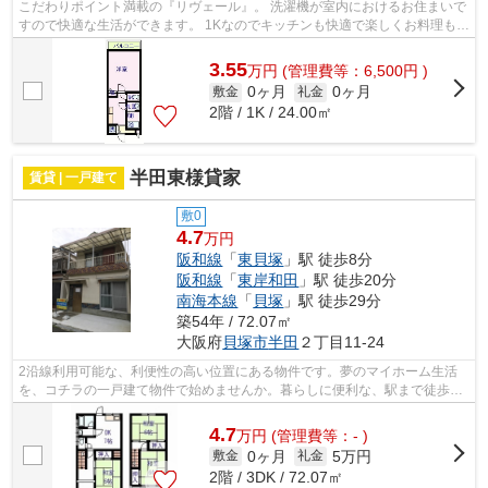
こだわりポイント満載の『リヴェール』。 洗濯機が室内におけるお住まいで
すので快適な生活ができます。 1Kなのでキッチンも快適で楽しくお料理もで
きてオススメです。 クロゼット付き...
3.55
万
円
(管理費等：6,500円 )
0ヶ月
0ヶ月
敷金
礼金
2階 / 1K / 24.00㎡
半田東様貸家
賃貸 | 一戸建て
敷0
4.7
万円
阪和線
「
東貝塚
」駅 徒歩8分
阪和線
「
東岸和田
」駅 徒歩20分
南海本線
「
貝塚
」駅 徒歩29分
築54年 / 72.07㎡
大阪府
貝塚市
半田
２丁目11-24
2沿線利用可能な、利便性の高い位置にある物件です。夢のマイホーム生活
を、コチラの一戸建て物件で始めませんか。暮らしに便利な、駅まで徒歩8
分の物件です。ご覧の物件はペットと暮...
4.7
万
円
(管理費等：- )
0ヶ月
5万円
敷金
礼金
2階 / 3DK / 72.07㎡