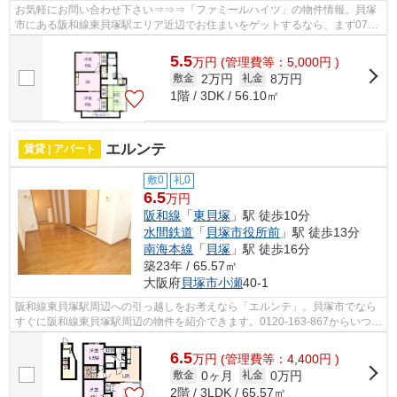
お気軽にお問い合わせ下さい⇒⇒⇒「ファミールハイツ」の物件情報。貝塚
市にある阪和線東貝塚駅エリア近辺でお住まいをゲットするなら、まず072-
436-6233かinfo@kk-dk.co.jpまでアクセス...
5.5
万
円
(管理費等：5,000円 )
2万円
8万円
敷金
礼金
1階 / 3DK / 56.10㎡
エルンテ
賃貸 | アパート
敷0
礼0
6.5
万円
阪和線
「
東貝塚
」駅 徒歩10分
水間鉄道
「
貝塚市役所前
」駅 徒歩13分
南海本線
「
貝塚
」駅 徒歩16分
築23年 / 65.57㎡
大阪府
貝塚市
小瀬
40-1
阪和線東貝塚駅周辺への引っ越しをお考えなら「エルンテ」。貝塚市でなら
すぐに阪和線東貝塚駅周辺の物件を紹介できます。0120-163-867からいつで
も株式会社大起 ダイキハウジングに...
6.5
万
円
(管理費等：4,400円 )
0ヶ月
0万円
敷金
礼金
2階 / 3LDK / 65.57㎡