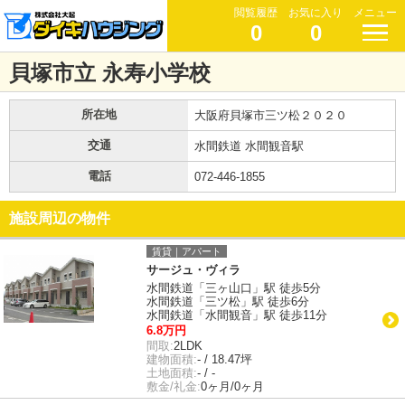
閲覧履歴
お気に入り
メニュー
0
0
貝塚市立 永寿小学校
所在地
大阪府貝塚市三ツ松２０２０
交通
水間鉄道 水間観音駅
電話
072-446-1855
施設周辺の物件
賃貸｜アパート
サージュ・ヴィラ
水間鉄道「三ヶ山口」駅 徒歩5分
水間鉄道「三ツ松」駅 徒歩6分
水間鉄道「水間観音」駅 徒歩11分
6.8万円
間取:
2LDK
建物面積:
- / 18.47坪
土地面積:
- / -
敷金/礼金:
0ヶ月/0ヶ月