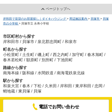
ページトップへ
岸和田で賃貸のお部屋探し｜ダイキハウジング
>
周辺施設案内
>
貝塚市
>
貝塚
市の小学校
>
貝塚市立 永寿小学校
市区町村から探す
岸和田市
/
貝塚市
/
泉北郡忠岡町
/
和泉市
町名から探す
小松里町
/
土生町
/
磯上町
/
西之内町
/
加守町
/
春木旭町
/
春木若松町
/
額原町
/
別所町
/
下池田町
路線から探す
南海本線
/
阪和線
/
水間鉄道
/
南海電鉄泉北線
駅から探す
和泉大宮
/
春木
/
下松
/
久米田
/
岸和田
/
東岸和田
/
忠岡
/
蛸地蔵
/
東貝塚
/
貝塚
電話でお問い合わせ