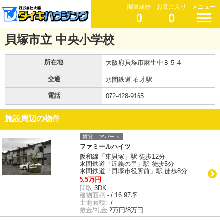
閲覧履歴
お気に入り
メニュー
0
0
貝塚市立 中央小学校
所在地
大阪府貝塚市麻生中８５４
交通
水間鉄道 石才駅
電話
072-428-9165
施設周辺の物件
賃貸｜アパート
ファミールハイツ
阪和線「東貝塚」駅 徒歩12分
水間鉄道「近義の里」駅 徒歩5分
水間鉄道「貝塚市役所前」駅 徒歩8分
5.5万円
間取:
3DK
建物面積:
- / 16.97坪
土地面積:
- / -
敷金/礼金:
2万円/8万円