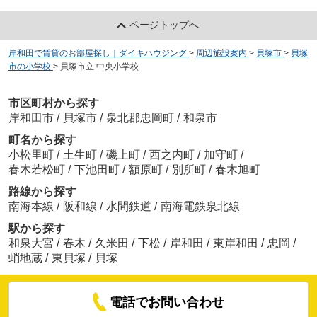
ページトップへ
岸和田で賃貸のお部屋探し｜ダイキハウジング
>
周辺施設案内
>
貝塚市
>
貝塚
市の小学校
>
貝塚市立 中央小学校
市区町村から探す
岸和田市
/
貝塚市
/
泉北郡忠岡町
/
和泉市
町名から探す
小松里町
/
土生町
/
磯上町
/
西之内町
/
加守町
/
春木若松町
/
下池田町
/
額原町
/
別所町
/
春木旭町
路線から探す
南海本線
/
阪和線
/
水間鉄道
/
南海電鉄泉北線
駅から探す
和泉大宮
/
春木
/
久米田
/
下松
/
岸和田
/
東岸和田
/
忠岡
/
蛸地蔵
/
東貝塚
/
貝塚
電話でお問い合わせ