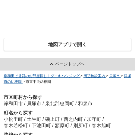
地図アプリで開く
ページトップへ
岸和田で賃貸のお部屋探し｜ダイキハウジング
>
周辺施設案内
>
貝塚市
>
貝塚
市の幼稚園
>
市立中央幼稚園
市区町村から探す
岸和田市
/
貝塚市
/
泉北郡忠岡町
/
和泉市
町名から探す
小松里町
/
土生町
/
磯上町
/
西之内町
/
加守町
/
春木若松町
/
下池田町
/
額原町
/
別所町
/
春木旭町
路線から探す