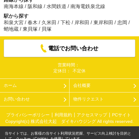
南海本線
/
阪和線
/
水間鉄道
/
南海電鉄泉北線
駅から探す
和泉大宮
/
春木
/
久米田
/
下松
/
岸和田
/
東岸和田
/
忠岡
/
蛸地蔵
/
東貝塚
/
貝塚
電話でお問い合わせ
営業時間：
定休日：
不定休
ホーム
会社概要
お問い合わせ
物件リクエスト
プライバシーポリシー
利用規約
アクセスマップ
PCサイト
Copyright(c) 株式会社大起 ダイキハウジング All rights reserved.
当サイトでは、お客様の当サイト利用状況把握、サービス向上検討を目的と
して、クッキー（Cookie）を使用しています。