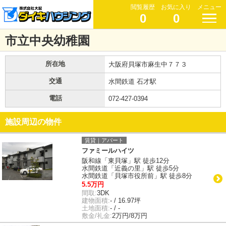
閲覧履歴
お気に入り
メニュー
0
0
市立中央幼稚園
所在地
大阪府貝塚市麻生中７７３
交通
水間鉄道 石才駅
電話
072-427-0394
施設周辺の物件
賃貸｜アパート
ファミールハイツ
阪和線「東貝塚」駅 徒歩12分
水間鉄道「近義の里」駅 徒歩5分
水間鉄道「貝塚市役所前」駅 徒歩8分
5.5万円
間取:
3DK
建物面積:
- / 16.97坪
土地面積:
- / -
敷金/礼金:
2万円/8万円