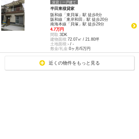
賃貸｜一戸建て
半田東様貸家
阪和線「東貝塚」駅 徒歩8分
阪和線「東岸和田」駅 徒歩20分
南海本線「貝塚」駅 徒歩29分
4.7万円
間取:
3DK
建物面積:
72.07㎡ / 21.80坪
土地面積:
- / -
敷金/礼金:
0ヶ月/5万円
近くの物件をもっと見る