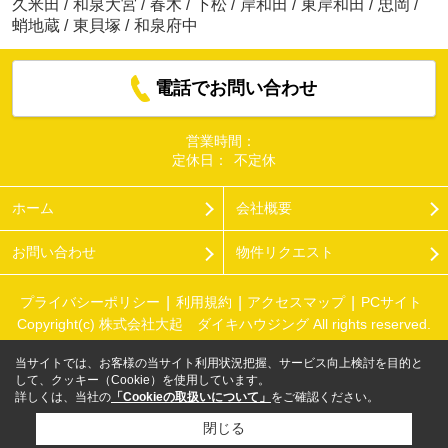
久米田
/
和泉大宮
/
春木
/
下松
/
岸和田
/
東岸和田
/
忠岡
/
蛸地蔵
/
東貝塚
/
和泉府中
電話でお問い合わせ
営業時間：
定休日：
不定休
ホーム
会社概要
お問い合わせ
物件リクエスト
プライバシーポリシー
利用規約
アクセスマップ
PCサイト
Copyright(c) 株式会社大起 ダイキハウジング All rights reserved.
当サイトでは、お客様の当サイト利用状況把握、サービス向上検討を目的と
して、クッキー（Cookie）を使用しています。
詳しくは、当社の
「Cookieの取扱いについて」
をご確認ください。
閉じる