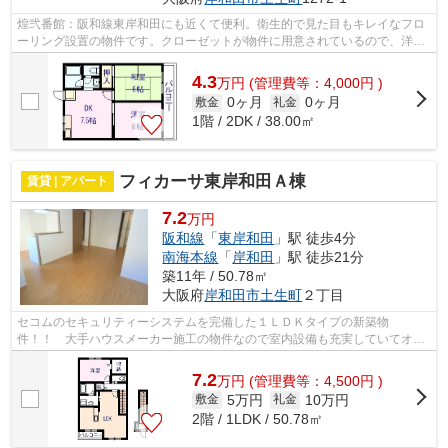
煌弐番館：阪和線東岸和田にも近くて便利。衛生的で見た目もキレイなフロ
ーリング設置の物件です。クローゼットが物件に用意されているので、洋服
の収納も快適です。物騒な世の中から...
4.3
万
円
(管理費等：4,000円 )
0ヶ月
0ヶ月
敷金
礼金
1階 / 2DK / 38.00㎡
フィカーサ東岸和田Ａ棟
賃貸 | アパート
7.2
万円
阪和線
「
東岸和田
」駅 徒歩4分
南海本線
「
岸和田
」駅 徒歩21分
築11年 / 50.78㎡
大阪府
岸和田市
土生町
２丁目
セコムのセキュリティーシステムを完備した１ＬＤＫタイプの新築物
件！！ 大手ハウスメーカー施工の物件なので室内設備も充実していてオス
スメの物件です！！ ナント！平成２６年１...
7.2
万
円
(管理費等：4,500円 )
5万円
10万円
敷金
礼金
2階 / 1LDK / 50.78㎡