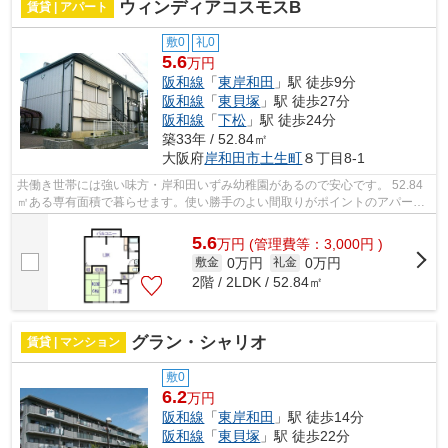
ウィンディアコスモスB
賃貸 | アパート
敷0
礼0
5.6
万円
阪和線
「
東岸和田
」駅 徒歩9分
阪和線
「
東貝塚
」駅 徒歩27分
阪和線
「
下松
」駅 徒歩24分
築33年 / 52.84㎡
大阪府
岸和田市
土生町
８丁目8-1
共働き世帯には強い味方・岸和田いずみ幼稚園があるので安心です。 52.84
㎡ある専有面積で暮らせます。使い勝手のよい間取りがポイントのアパート
です。 小さなことでもかまいません...
5.6
万
円
(管理費等：3,000円 )
0万円
0万円
敷金
礼金
2階 / 2LDK / 52.84㎡
グラン・シャリオ
賃貸 | マンション
敷0
6.2
万円
阪和線
「
東岸和田
」駅 徒歩14分
阪和線
「
東貝塚
」駅 徒歩22分