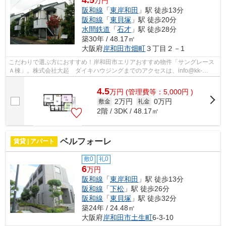
4.5
万円
阪和線
「
東岸和田
」駅 徒歩13分
阪和線
「
東貝塚
」駅 徒歩20分
水間鉄道
「
石才
」駅 徒歩28分
築30年 / 48.17㎡
大阪府
岸和田市
畑町
３丁目２－1
こだわりで選ぶ方におすすめ！岸和田市エリアおすすめ物件「サングレース
Ａ棟」。株式会社大起 ダイキハウジングまでのアクセスは、info@kk-
dk.co.jpから遠慮なくどうぞ。阪和線東岸...
4.5
万
円
(管理費等：5,000円 )
2万円
0万円
敷金
礼金
2階 / 3DK / 48.17㎡
ベルフォーレ
賃貸 | アパート
敷0
礼0
6
万円
阪和線
「
東岸和田
」駅 徒歩13分
阪和線
「
下松
」駅 徒歩26分
阪和線
「
東貝塚
」駅 徒歩32分
築24年 / 24.48㎡
大阪府
岸和田市
土生町
6-3-10