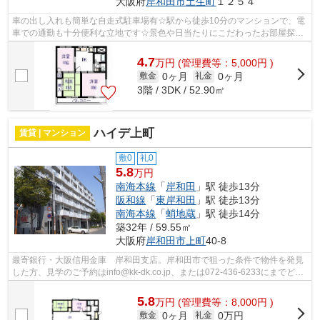
大阪府
岸和田市
土生町
１２５４
車の出し入れも簡単な自走式駐車場有☆駅から徒歩10分のマンションで、電
車での通勤も十分便利な立地です☆景色や日当たりにこだわったお部屋探し
をしている方にオススメの物件を提供し...
4.7
万
円
(管理費等：5,000円 )
0ヶ月
0ヶ月
敷金
礼金
3階 / 3DK / 52.90㎡
ハイデ上町
賃貸 | マンション
敷0
礼0
5.8
万円
南海本線
「
岸和田
」駅 徒歩13分
阪和線
「
東岸和田
」駅 徒歩13分
南海本線
「
蛸地蔵
」駅 徒歩14分
築32年 / 59.55㎡
大阪府
岸和田市
上町
40-8
最寄銀行・大阪信用金庫 岸和田支店。岸和田市で狙った条件で物件を発見
した方、見学のご予約はinfo@kk-dk.co.jp、または072-436-6233にまでどう
ぞ。お待ちしております。
5.8
万
円
(管理費等：8,000円 )
0ヶ月
0万円
敷金
礼金