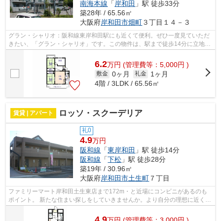
南海本線
「
岸和田
」駅 徒歩33分
築28年 / 65.56㎡
大阪府
岸和田市
畑町
３丁目１４－３
グラン・シャリオ：阪和線東岸和田駅にも近くて便利。ぜひ一度見ていただ
きたい、「グラン・シャリオ」です。この物件は、駅まで徒歩14分に立地し
ています。2つの路線が利用可能で、片...
6.2
万
円
(管理費等：5,000円 )
0ヶ月
1ヶ月
敷金
礼金
4階 / 3LDK / 65.56㎡
ロッソ・スクーデリア
賃貸 | アパート
礼0
4.9
万円
阪和線
「
東岸和田
」駅 徒歩14分
阪和線
「
下松
」駅 徒歩28分
築19年 / 30.96㎡
大阪府
岸和田市
土生町
７丁目
ファミリーマート岸和田土生東店まで172m・と近場にコンビニがあるのも
ポイント。 新たな住まい探しをしていきませんか。より自分の理想に近く、
より家族の理想にも近い物件をさがしま...
4.9
万
円
(管理費等：3,000円 )