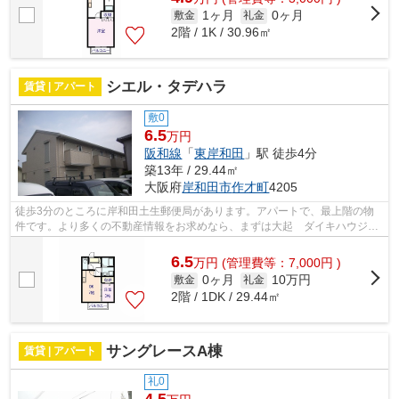
1ヶ月
0ヶ月
敷金
礼金
2階 / 1K / 30.96㎡
シエル・タデハラ
賃貸 | アパート
敷0
6.5
万円
阪和線
「
東岸和田
」駅 徒歩4分
築13年 / 29.44㎡
大阪府
岸和田市
作才町
4205
徒歩3分のところに岸和田土生郵便局があります。アパートで、最上階の物
件です。より多くの不動産情報をお求めなら、まずは大起 ダイキハウジン
グまでご連絡ください。当社では、阪和...
6.5
万
円
(管理費等：7,000円 )
0ヶ月
10万円
敷金
礼金
2階 / 1DK / 29.44㎡
サングレースA棟
賃貸 | アパート
礼0