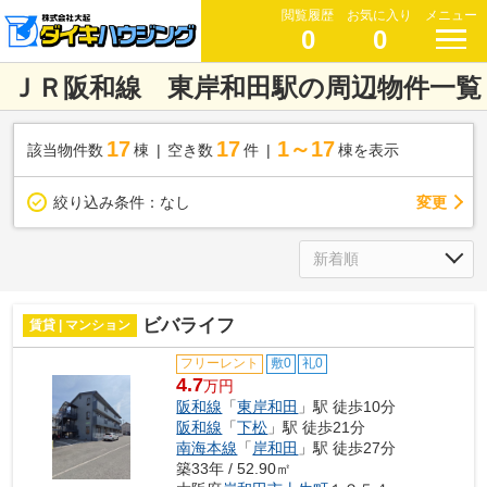
閲覧履歴
お気に入り
メニュー
0
0
ＪＲ阪和線 東岸和田駅の周辺物件一覧
17
17
1～17
該当物件数
棟
空き数
件
棟を表示
変更
絞り込み条件：
なし
ビバライフ
賃貸 | マンション
フリーレント
敷0
礼0
4.7
万円
阪和線
「
東岸和田
」駅 徒歩10分
阪和線
「
下松
」駅 徒歩21分
南海本線
「
岸和田
」駅 徒歩27分
築33年 / 52.90㎡