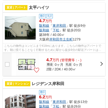
太平ハイツ
賃貸 | アパート
敷0
礼0
4.7
万円
阪和線
「
東岸和田
」駅 徒歩9分
阪和線
「
下松
」駅 徒歩20分
築38年 / 40.00㎡
大阪府
岸和田市
土生町
1279
こちらの物件はコンビニまで418mにあります。こちらの物件はアパートで
す。朝に慌てることなく行動するために駅から徒歩9分の駅近アパートはい
かがでしょうか。当社はお客様のご希望に...
4.7
万
円
(管理費等：- )
0ヶ月
0ヶ月
敷金
礼金
2階 / 2DK / 40.00㎡
レジデンス岸和田
賃貸 | マンション
敷0
6.2
万円
阪和線
「
東岸和田
」駅 徒歩13分
阪和線
「
下松
」駅 徒歩26分