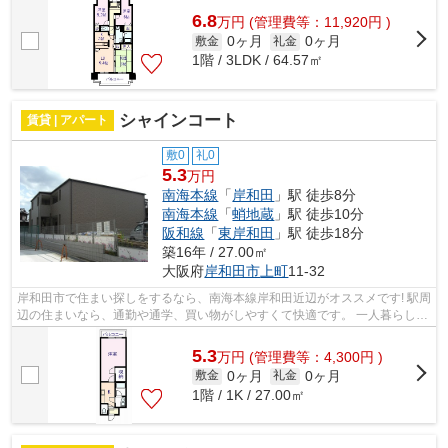
6.8
万
円
(管理費等：11,920円 )
0ヶ月
0ヶ月
敷金
礼金
1階 / 3LDK / 64.57㎡
シャインコート
賃貸 | アパート
敷0
礼0
5.3
万円
南海本線
「
岸和田
」駅 徒歩8分
南海本線
「
蛸地蔵
」駅 徒歩10分
阪和線
「
東岸和田
」駅 徒歩18分
築16年 / 27.00㎡
大阪府
岸和田市
上町
11-32
岸和田市で住まい探しをするなら、南海本線岸和田近辺がオススメです! 駅周
辺の住まいなら、通勤や通学、買い物がしやすくて快適です。 一人暮らしの
オススメの1Kなので、キッチンもあ...
5.3
万
円
(管理費等：4,300円 )
0ヶ月
0ヶ月
敷金
礼金
1階 / 1K / 27.00㎡