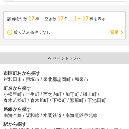
17
17
1～17
該当物件数
棟
空き数
件
棟を表示
変更
絞り込み条件：
なし
ページトップへ
市区町村から探す
岸和田市
/
貝塚市
/
泉北郡忠岡町
/
和泉市
町名から探す
小松里町
/
土生町
/
西之内町
/
加守町
/
磯上町
/
春木若松町
/
春木旭町
/
下松町
/
額原町
/
下池田町
路線から探す
南海本線
/
阪和線
/
水間鉄道
/
南海電鉄泉北線
駅から探す