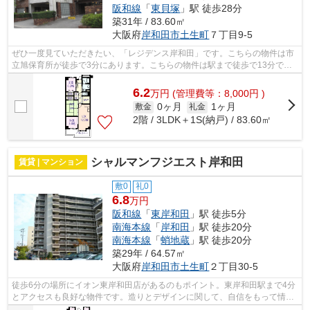
阪和線
「
東貝塚
」駅 徒歩28分
築31年 / 83.60㎡
大阪府
岸和田市
土生町
７丁目9-5
ぜひ一度見ていただきたい、「レジデンス岸和田」です。こちらの物件は市
立旭保育所が徒歩で3分にあります。こちらの物件は駅まで徒歩で13分で到
着します。防犯対策もバッチリなマンシ...
6.2
万
円
(管理費等：8,000円 )
0ヶ月
1ヶ月
敷金
礼金
2階 / 3LDK＋1S(納戸) / 83.60㎡
シャルマンフジエスト岸和田
賃貸 | マンション
敷0
礼0
6.8
万円
阪和線
「
東岸和田
」駅 徒歩5分
南海本線
「
岸和田
」駅 徒歩20分
南海本線
「
蛸地蔵
」駅 徒歩20分
築29年 / 64.57㎡
大阪府
岸和田市
土生町
２丁目30-5
徒歩6分の場所にイオン東岸和田店があるのもポイント。東岸和田駅まで4分
とアクセスも良好な物件です。造りとデザインに関して、自信をもって情報
を提供できるマンションです。阪和線...