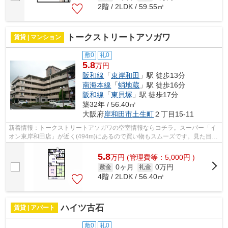
2階 / 2LDK / 59.55㎡
トークストリートアソガワ
賃貸 | マンション
敷0
礼0
5.8
万円
阪和線
「
東岸和田
」駅 徒歩13分
南海本線
「
蛸地蔵
」駅 徒歩16分
阪和線
「
東貝塚
」駅 徒歩17分
築32年 / 56.40㎡
大阪府
岸和田市
土生町
２丁目15-11
新着情報：トークストリートアソガワの空室情報ならコチラ。スーパー「イ
オン東岸和田店」が近く(494m)にあるので買い物もスムーズです。見た目も
キレイでセキュリティ面が気になる方...
5.8
万
円
(管理費等：5,000円 )
0ヶ月
0万円
敷金
礼金
4階 / 2LDK / 56.40㎡
ハイツ古石
賃貸 | アパート
敷0
礼0