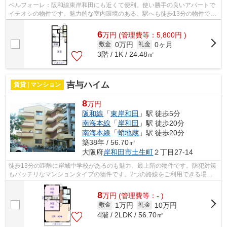
ベルフォーレ：阪和線東岸和田にも近くて便利。使い勝手の良いアパートで
イチオシの物件です。魅力的な室内環境のある、駅へも徒歩13分の物件で
す。最上階は夜景が綺麗に観え、周りの...
6
万
円
(管理費等：5,800円 )
0万円
0ヶ月
敷金
礼金
3階 / 1K / 24.48㎡
吉与ハイム
賃貸 | マンション
8
万円
阪和線
「
東岸和田
」駅 徒歩5分
南海本線
「
岸和田
」駅 徒歩20分
南海本線
「
蛸地蔵
」駅 徒歩20分
築38年 / 56.70㎡
大阪府
岸和田市
土生町
２丁目27-14
徒歩13分の距離に岸城中学校があるのも魅力。最上階の物件です。防犯対策
もバッチリなマンションタイプの物件です。2つの路線をご利用できる場所
にあり、アクセスはとても便利です。よ...
8
万
円
(管理費等：- )
1万円
10万円
敷金
礼金
4階 / 2LDK / 56.70㎡