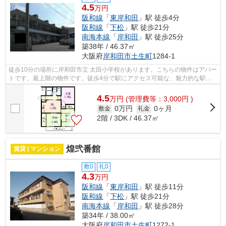
4.5
万円
阪和線
「
東岸和田
」駅 徒歩4分
阪和線
「
下松
」駅 徒歩21分
南海本線
「
岸和田
」駅 徒歩25分
築38年 / 46.37㎡
大阪府
岸和田市
土生町
1284-1
徒歩10分の場所に岸和田市立 太田小学校があります。こちらの物件はアパー
トです。最上階の物件です。徒歩4分で駅にアクセス可能な、魅力的な駅近
物件です。当社スタッフが地域の賃貸...
4.5
万
円
(管理費等：3,000円 )
0万円
0ヶ月
敷金
礼金
2階 / 3DK / 46.37㎡
煌弐番館
賃貸 | マンション
敷0
礼0
4.3
万円
阪和線
「
東岸和田
」駅 徒歩11分
阪和線
「
下松
」駅 徒歩21分
南海本線
「
岸和田
」駅 徒歩28分
築34年 / 38.00㎡
大阪府
岸和田市
土生町
1272-1