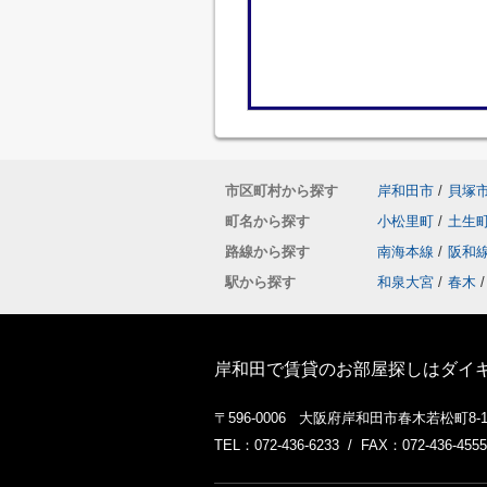
市区町村から探す
岸和田市
/
貝塚
町名から探す
小松里町
/
土生
路線から探す
南海本線
/
阪和
駅から探す
和泉大宮
/
春木
/
岸和田で賃貸のお部屋探しはダイ
〒596-0006 大阪府岸和田市春木若松町8-
TEL：072-436-6233 / FAX：072-436-4555