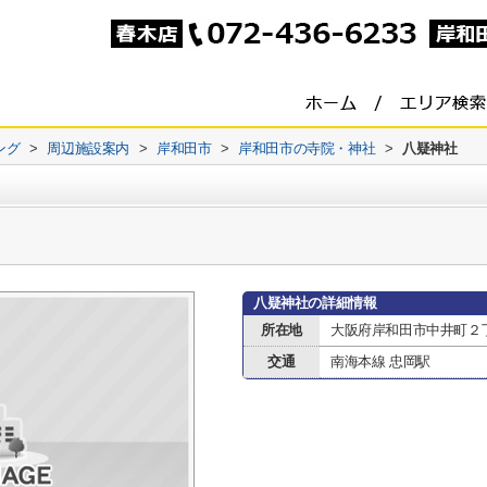
ング
>
周辺施設案内
>
岸和田市
>
岸和田市の寺院・神社
>
八疑神社
八疑神社の詳細情報
所在地
大阪府岸和田市中井町２
交通
南海本線 忠岡駅