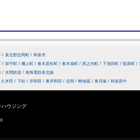
市
/
泉北郡忠岡町
/
和泉市
町
/
加守町
/
磯上町
/
春木若松町
/
春木旭町
/
西之内町
/
下池田町
/
額原町
/
線
/
水間鉄道
/
南海電鉄泉北線
久米田
/
下松
/
岸和田
/
東岸和田
/
忠岡
/
蛸地蔵
/
東貝塚
/
和泉府中
キハウジング
10