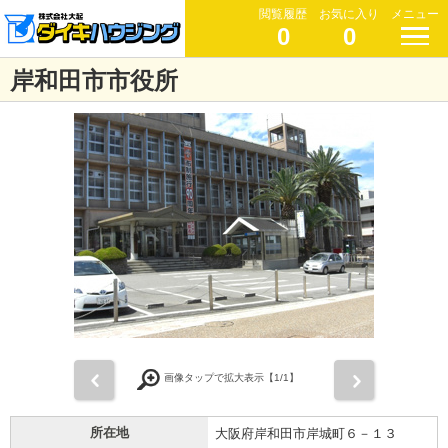
閲覧履歴
お気に入り
メニュー
0
0
岸和田市市役所
前
次
画像タップで拡大表示【
1
/1】
所在地
大阪府岸和田市岸城町６－１３