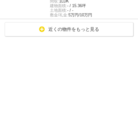
間取:
1LDK
建物面積:
- / 15.36坪
土地面積:
- / -
敷金/礼金:
5万円/10万円
近くの物件をもっと見る