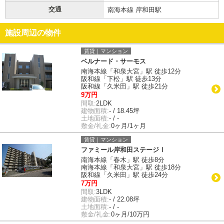
交通
南海本線 岸和田駅
施設周辺の物件
賃貸｜マンション
ベルナード・サーモス
南海本線「和泉大宮」駅 徒歩12分
阪和線「下松」駅 徒歩13分
阪和線「久米田」駅 徒歩21分
9万円
間取:
2LDK
建物面積:
- / 18.45坪
土地面積:
- / -
敷金/礼金:
0ヶ月/1ヶ月
賃貸｜マンション
ファミール岸和田ステージⅠ
南海本線「春木」駅 徒歩8分
南海本線「和泉大宮」駅 徒歩18分
阪和線「久米田」駅 徒歩24分
7万円
間取:
3LDK
建物面積:
- / 22.08坪
土地面積:
- / -
敷金/礼金:
0ヶ月/10万円