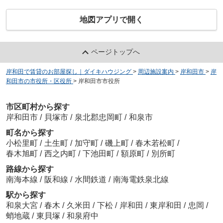
地図アプリで開く
ページトップへ
岸和田で賃貸のお部屋探し｜ダイキハウジング
>
周辺施設案内
>
岸和田市
>
岸
和田市の市役所・区役所
>
岸和田市市役所
市区町村から探す
岸和田市
/
貝塚市
/
泉北郡忠岡町
/
和泉市
町名から探す
小松里町
/
土生町
/
加守町
/
磯上町
/
春木若松町
/
春木旭町
/
西之内町
/
下池田町
/
額原町
/
別所町
路線から探す
南海本線
/
阪和線
/
水間鉄道
/
南海電鉄泉北線
駅から探す
和泉大宮
/
春木
/
久米田
/
下松
/
岸和田
/
東岸和田
/
忠岡
/
蛸地蔵
/
東貝塚
/
和泉府中