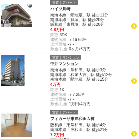
賃貸｜アパート
ハイツ川崎
南海本線「蛸地蔵」駅 徒歩11分
南海本線「貝塚」駅 徒歩20分
阪和線「東貝塚」駅 徒歩20分
4.8万円
間取:
3DK
建物面積:
- / 16.63坪
土地面積:
- / -
敷金/礼金:
0ヶ月/5万円
賃貸｜マンション
中井マンション
南海本線「岸和田」駅 徒歩3分
南海本線「和泉大宮」駅 徒歩12分
南海本線「蛸地蔵」駅 徒歩15分
4万円
間取:
1K
建物面積:
- / 7.25坪
土地面積:
- / -
敷金/礼金:
1万円/4万円
賃貸｜アパート
フィカーサ東岸和田Ａ棟
阪和線「東岸和田」駅 徒歩4分
南海本線「岸和田」駅 徒歩21分
7.2万円