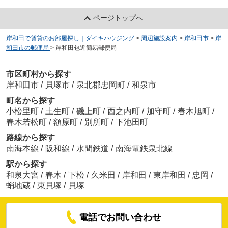
ページトップへ
岸和田で賃貸のお部屋探し｜ダイキハウジング
>
周辺施設案内
>
岸和田市
>
岸
和田市の郵便局
>
岸和田包近簡易郵便局
市区町村から探す
岸和田市
/
貝塚市
/
泉北郡忠岡町
/
和泉市
町名から探す
小松里町
/
土生町
/
磯上町
/
西之内町
/
加守町
/
春木旭町
/
春木若松町
/
額原町
/
別所町
/
下池田町
路線から探す
南海本線
/
阪和線
/
水間鉄道
/
南海電鉄泉北線
駅から探す
和泉大宮
/
春木
/
下松
/
久米田
/
岸和田
/
東岸和田
/
忠岡
/
蛸地蔵
/
東貝塚
/
貝塚
電話でお問い合わせ