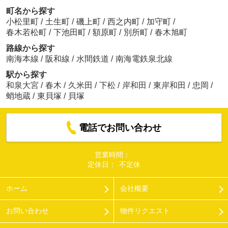
町名から探す
小松里町
/
土生町
/
磯上町
/
西之内町
/
加守町
/
春木若松町
/
下池田町
/
額原町
/
別所町
/
春木旭町
路線から探す
南海本線
/
阪和線
/
水間鉄道
/
南海電鉄泉北線
駅から探す
和泉大宮
/
春木
/
久米田
/
下松
/
岸和田
/
東岸和田
/
忠岡
/
蛸地蔵
/
東貝塚
/
貝塚
電話でお問い合わせ
営業時間：
定休日：
不定休
ホーム
会社概要
お問い合わせ
物件リクエスト