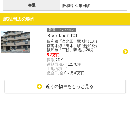
交通
阪和線 久米田駅
施設周辺の物件
賃貸｜マンション
ＫｏｒＬｏｆｆ51
阪和線「久米田」駅 徒歩13分
南海本線「春木」駅 徒歩18分
阪和線「下松」駅 徒歩20分
5.2万円
間取:
2DK
建物面積:
- / 12.70坪
土地面積:
- / -
敷金/礼金:
0ヶ月/0万円
近くの物件をもっと見る