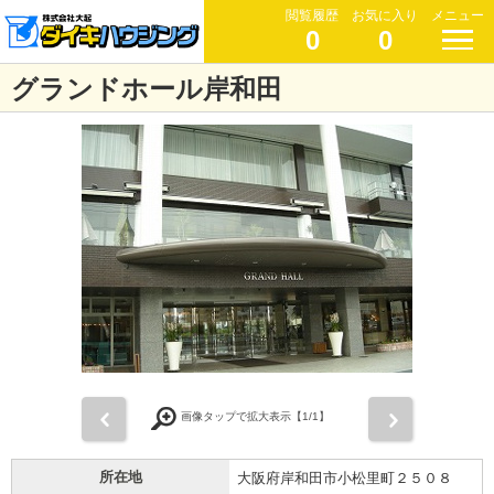
閲覧履歴
お気に入り
メニュー
0
0
グランドホール岸和田
前
次
画像タップで拡大表示【
1
/1】
所在地
大阪府岸和田市小松里町２５０８