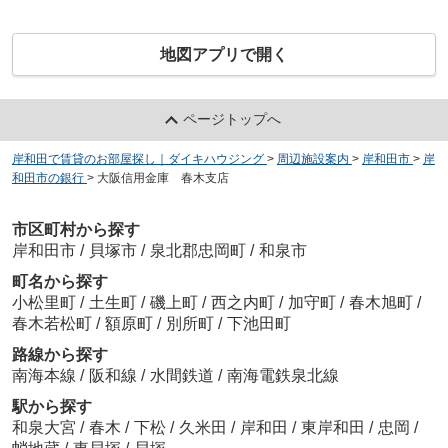
地図アプリで開く
ページトップへ
岸和田で賃貸のお部屋探し｜ダイキハウジング
>
周辺施設案内
>
岸和田市
>
岸
和田市の銀行
>
大阪信用金庫 春木支店
市区町村から探す
岸和田市
/
貝塚市
/
泉北郡忠岡町
/
和泉市
町名から探す
小松里町
/
土生町
/
磯上町
/
西之内町
/
加守町
/
春木旭町
/
春木若松町
/
額原町
/
別所町
/
下池田町
路線から探す
南海本線
/
阪和線
/
水間鉄道
/
南海電鉄泉北線
駅から探す
和泉大宮
/
春木
/
下松
/
久米田
/
岸和田
/
東岸和田
/
忠岡
/