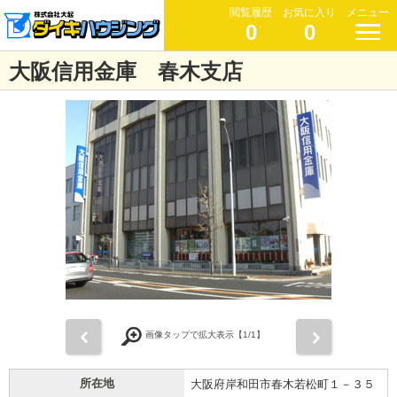
閲覧履歴
お気に入り
メニュー
0
0
大阪信用金庫 春木支店
前
次
画像タップで拡大表示【
1
/1】
所在地
大阪府岸和田市春木若松町１－３５