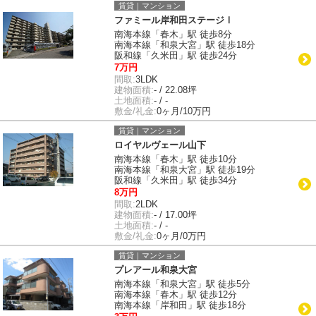
賃貸｜マンション
ファミール岸和田ステージⅠ
南海本線「春木」駅 徒歩8分
南海本線「和泉大宮」駅 徒歩18分
阪和線「久米田」駅 徒歩24分
7万円
間取:
3LDK
建物面積:
- / 22.08坪
土地面積:
- / -
敷金/礼金:
0ヶ月/10万円
賃貸｜マンション
ロイヤルヴェール山下
南海本線「春木」駅 徒歩10分
南海本線「和泉大宮」駅 徒歩19分
阪和線「久米田」駅 徒歩34分
8万円
間取:
2LDK
建物面積:
- / 17.00坪
土地面積:
- / -
敷金/礼金:
0ヶ月/0万円
賃貸｜マンション
プレアール和泉大宮
南海本線「和泉大宮」駅 徒歩5分
南海本線「春木」駅 徒歩12分
南海本線「岸和田」駅 徒歩18分