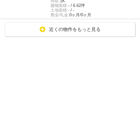
間取:
1K
建物面積:
- / 6.62坪
土地面積:
- / -
敷金/礼金:
0ヶ月/0ヶ月
近くの物件をもっと見る