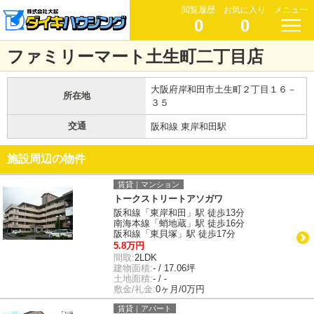
閲覧履歴
お気に入り
メニュー
0
0
ファミリーマート土生町二丁目店
大阪府岸和田市土生町２丁目１６－
所在地
３５
交通
阪和線 東岸和田駅
施設周辺の物件
賃貸｜マンション
トークストリートアソガワ
阪和線「東岸和田」駅 徒歩13分
南海本線「蛸地蔵」駅 徒歩16分
阪和線「東貝塚」駅 徒歩17分
5.8万円
間取:
2LDK
建物面積:
- / 17.06坪
土地面積:
- / -
敷金/礼金:
0ヶ月/0万円
賃貸｜アパート