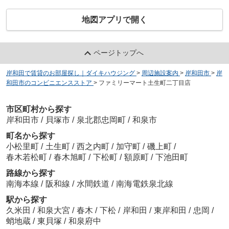
地図アプリで開く
ページトップへ
岸和田で賃貸のお部屋探し｜ダイキハウジング
>
周辺施設案内
>
岸和田市
>
岸
和田市のコンビニエンスストア
>
ファミリーマート土生町二丁目店
市区町村から探す
岸和田市
/
貝塚市
/
泉北郡忠岡町
/
和泉市
町名から探す
小松里町
/
土生町
/
西之内町
/
加守町
/
磯上町
/
春木若松町
/
春木旭町
/
下松町
/
額原町
/
下池田町
路線から探す
南海本線
/
阪和線
/
水間鉄道
/
南海電鉄泉北線
駅から探す
久米田
/
和泉大宮
/
春木
/
下松
/
岸和田
/
東岸和田
/
忠岡
/
蛸地蔵
/
東貝塚
/
和泉府中