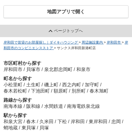
地図アプリで開く
ページトップへ
岸和田で賃貸のお部屋探し｜ダイキハウジング
>
周辺施設案内
>
岸和田市
>
岸
和田市のコンビニエンスストア
>
サンクス岸和田新港町店
市区町村から探す
岸和田市
/
貝塚市
/
泉北郡忠岡町
/
和泉市
町名から探す
小松里町
/
土生町
/
磯上町
/
西之内町
/
加守町
/
春木若松町
/
下池田町
/
額原町
/
別所町
/
春木旭町
路線から探す
南海本線
/
阪和線
/
水間鉄道
/
南海電鉄泉北線
駅から探す
和泉大宮
/
春木
/
久米田
/
下松
/
岸和田
/
東岸和田
/
忠岡
/
蛸地蔵
/
東貝塚
/
貝塚