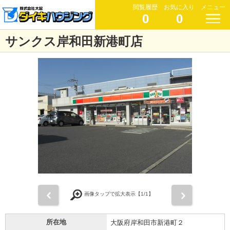
閲覧履歴
お気に入り
メニュー
0
0
サンクス岸和田新港町店
前
次
画像タップで拡大表示【
1
/1】
所在地
大阪府岸和田市新港町２