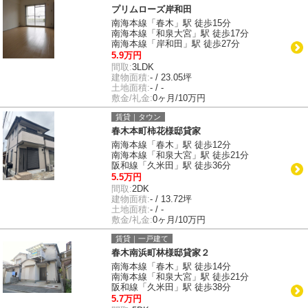
プリムローズ岸和田
南海本線「春木」駅 徒歩15分
南海本線「和泉大宮」駅 徒歩17分
南海本線「岸和田」駅 徒歩27分
5.9万円
間取:
3LDK
建物面積:
- / 23.05坪
土地面積:
- / -
敷金/礼金:
0ヶ月/10万円
賃貸｜タウン
春木本町柿花様邸貸家
南海本線「春木」駅 徒歩12分
南海本線「和泉大宮」駅 徒歩21分
阪和線「久米田」駅 徒歩36分
5.5万円
間取:
2DK
建物面積:
- / 13.72坪
土地面積:
- / -
敷金/礼金:
0ヶ月/10万円
賃貸｜一戸建て
春木南浜町林様邸貸家２
南海本線「春木」駅 徒歩14分
南海本線「和泉大宮」駅 徒歩21分
阪和線「久米田」駅 徒歩38分
5.7万円