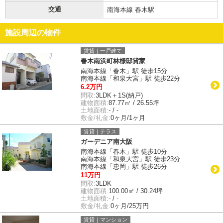
交通
南海本線 春木駅
施設周辺の物件
賃貸｜一戸建て
春木南浜町林様邸貸家
南海本線「春木」駅 徒歩15分
南海本線「和泉大宮」駅 徒歩22分
6.2万円
間取:
3LDK＋1S(納戸)
建物面積:
87.77㎡ / 26.55坪
土地面積:
- / -
敷金/礼金:
0ヶ月/1ヶ月
賃貸｜テラス
ガーデニア南大阪
南海本線「春木」駅 徒歩10分
南海本線「和泉大宮」駅 徒歩23分
南海本線「忠岡」駅 徒歩26分
11万円
間取:
3LDK
建物面積:
100.00㎡ / 30.24坪
土地面積:
- / -
敷金/礼金:
0ヶ月/25万円
賃貸｜マンション