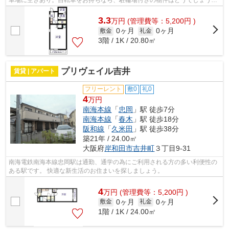
快適な給湯設備完備の物件となって...
3.3
万
円
(管理費等：5,200円 )
0ヶ月
0ヶ月
敷金
礼金
3階 / 1K / 20.80㎡
プリヴェイル吉井
賃貸 | アパート
フリーレント
敷0
礼0
4
万円
南海本線
「
忠岡
」駅 徒歩7分
南海本線
「
春木
」駅 徒歩18分
阪和線
「
久米田
」駅 徒歩38分
築21年 / 24.00㎡
大阪府
岸和田市
吉井町
３丁目9-31
南海電鉄南海本線忠岡駅は通勤、通学の為にご利用される方の多い利便性の
ある駅です。 快適な新生活のお住まいを探しましょう。
4
万
円
(管理費等：5,200円 )
0ヶ月
0ヶ月
敷金
礼金
1階 / 1K / 24.00㎡