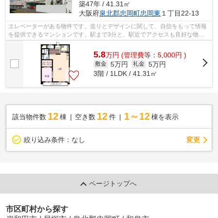
築47年 / 41.31㎡
大阪府
泉北郡忠岡町
忠岡東
１丁目22-13
エレベーターがある物件です。造りとデザインに関して、自信をもって情報
を提供できるマンションです。駅まで3分と、駅近でアクセスも良好な物件
です。より詳しい情報や内見のご予約は...
5.8
万
円
(管理費等：5,000円 )
5万円
5万円
敷金
礼金
3階 / 1LDK / 41.31㎡
12
12
1～12
該当物件数
棟
空き数
件
棟を表示
変更
絞り込み条件：
なし
ページトップへ
市区町村から探す