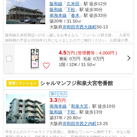
阪和線
「
久米田
」駅 徒歩12分
阪和線
「
下松
」駅 徒歩30分
南海本線
「
春木
」駅 徒歩33分
築20年 / 31.50㎡
大阪府
岸和田市
西大路町
50-13
阪和線久米田周辺への引っ越しをお考えなら「フジパレス西大路」。入居可
能時期の予定が2016年11月になりましたのでご検討ください。お部屋の専有
面積は31.50平米。ニーズの高いエアコ...
4.5
万
円
(管理費等：4,000円 )
0万円
0万円
敷金
礼金
1階 / 1DK / 31.50㎡
シャルマンフジ和泉大宮壱番館
賃貸 | マンション
敷0
礼0
3.3
万円
南海本線
「
和泉大宮
」駅 徒歩10分
阪和線
「
下松
」駅 徒歩13分
築37年 / 20.80㎡
大阪府
岸和田市
西之内町
13-25
学生さんのスクールライフを快適に、素敵なワンルーム物件です。 今なら駐
車場に空きあり。自転車をお持ちなら、駐輪場付きの物件はどうでしょう。