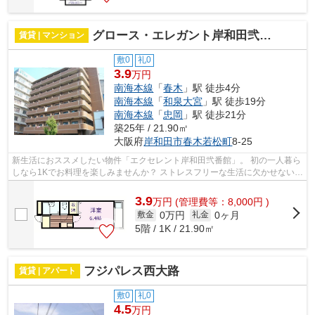
グロース・エレガント岸和田弐番館
賃貸 | マンション
敷0
礼0
3.9
万円
南海本線
「
春木
」駅 徒歩4分
南海本線
「
和泉大宮
」駅 徒歩19分
南海本線
「
忠岡
」駅 徒歩21分
築25年 / 21.90㎡
大阪府
岸和田市
春木若松町
8-25
新生活におススメしたい物件「エクセレント岸和田弐番館」。 初の一人暮ら
しなら1Kでお料理を楽しみませんか？ ストレスフリーな生活に欠かせない、
エアコンが完備されています。 日...
3.9
万
円
(管理費等：8,000円 )
0万円
0ヶ月
敷金
礼金
5階 / 1K / 21.90㎡
フジパレス西大路
賃貸 | アパート
敷0
礼0
4.5
万円