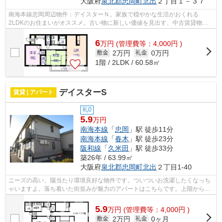
大阪府
泉北郡忠岡町
北出
２丁目１－３７
南海本線忠岡周辺物件：デイスターＮ。家族で穏やかな生活がおくれる
2LDKのお住まいがオススメ。古い物に新しい価値を見出す、中古賃貸物件
での生活は魅力満載です。バスとトイレが別...
6
万
円
(管理費等：4,000円 )
2万円
0万円
敷金
礼金
1階 / 2LDK / 60.58㎡
デイスターS
賃貸 | アパート
礼0
5.9
万円
南海本線
「
忠岡
」駅 徒歩11分
南海本線
「
春木
」駅 徒歩23分
阪和線
「
久米田
」駅 徒歩33分
築26年 / 63.99㎡
大阪府
泉北郡忠岡町
北出
２丁目1-40
ニーズの高い、陽当たり環境良好な物件です。ついついお洗濯したくなっち
ゃいますよ。落ち着いた街並みが魅力のアパートはこちらです。上階からの
音が聞こえないのが最上階の最大のメ...
5.9
万
円
(管理費等：4,000円 )
2万円
0ヶ月
敷金
礼金