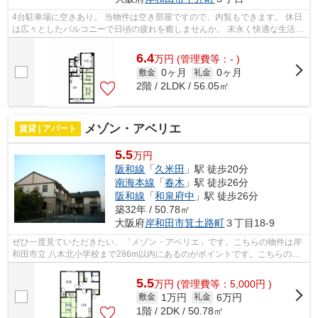
4台駐車場に空きあり。 当物件は空き部屋ですので、内覧もできます。 休日
は広々としたバルコニーで日頃の疲れを癒しませんか。 末永く快適な生活を
約束する、エレベーター付き物件で...
6.4
万
円
(管理費等：- )
0ヶ月
0ヶ月
敷金
礼金
2階 / 2LDK / 56.05㎡
メゾン・アベリエ
賃貸 | アパート
5.5
万円
阪和線
「
久米田
」駅 徒歩20分
南海本線
「
春木
」駅 徒歩26分
阪和線
「
和泉府中
」駅 徒歩26分
築32年 / 50.78㎡
大阪府
岸和田市
箕土路町
３丁目18-9
ぜひ一度見ていただきたい、「メゾン・アベリエ」です。こちらの物件は岸
和田市立 八木北小学校まで286m以内にあるのがポイントです。こちらの物
件はアパートです。2沿線利用可能な利...
5.5
万
円
(管理費等：5,000円 )
1万円
6万円
敷金
礼金
1階 / 2DK / 50.78㎡