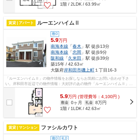
1階 / 2LDK / 63.99㎡
ルーエンハイムⅡ
賃貸 | アパート
敷0
5.9
万円
南海本線
「
春木
」駅 徒歩13分
南海本線
「
忠岡
」駅 徒歩9分
阪和線
「
久米田
」駅 徒歩39分
築15年 / 42.63㎡
大阪府
岸和田市
磯上町
１丁目16-3
「ルーエンハイムⅡ」の物件情報をお探しならお気軽にお問い合わせ下さ
い。岸和田市近辺での物件情報：大好評のあの物件「ルーエンハイムⅡ」。
駅まで徒歩13分でアクセス可能な物件です...
5.9
万
円
(管理費等：4,100円 )
0ヶ月
8万円
敷金
礼金
1階 / 1LDK / 42.63㎡
ファシルカワト
賃貸 | マンション
敷0
礼0