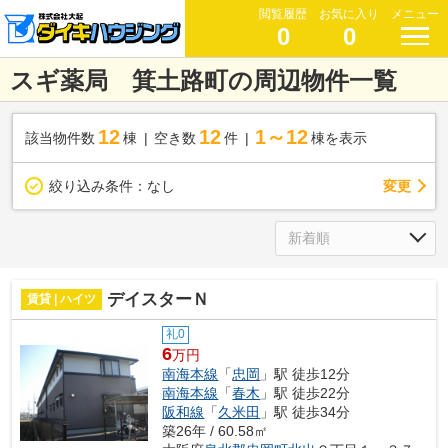
閲覧履歴
お気に入り
メニュー
0
0
スギ薬局 箕土路町の周辺物件一覧
12
12
1～12
該当物件数
棟
空き数
件
棟を表示
変更
絞り込み条件：
なし
デイスターＮ
賃貸 | ハイツ
礼0
6
万円
南海本線
「
忠岡
」駅 徒歩12分
南海本線
「
春木
」駅 徒歩22分
阪和線
「
久米田
」駅 徒歩34分
築26年 / 60.58㎡