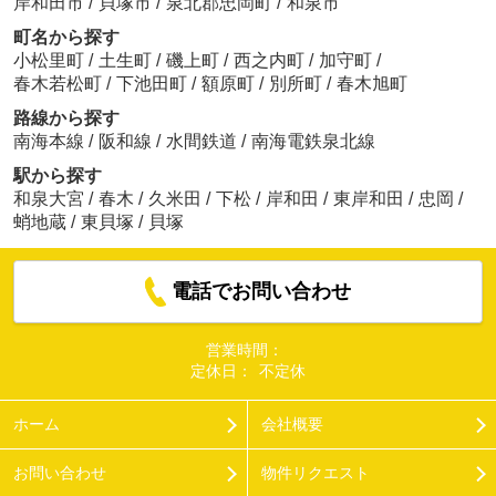
岸和田市
/
貝塚市
/
泉北郡忠岡町
/
和泉市
町名から探す
小松里町
/
土生町
/
磯上町
/
西之内町
/
加守町
/
春木若松町
/
下池田町
/
額原町
/
別所町
/
春木旭町
路線から探す
南海本線
/
阪和線
/
水間鉄道
/
南海電鉄泉北線
駅から探す
和泉大宮
/
春木
/
久米田
/
下松
/
岸和田
/
東岸和田
/
忠岡
/
蛸地蔵
/
東貝塚
/
貝塚
電話でお問い合わせ
営業時間：
定休日：
不定休
ホーム
会社概要
お問い合わせ
物件リクエスト