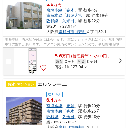
5.6
万円
南海本線
「
春木
」駅 徒歩8分
南海本線
「
和泉大宮
」駅 徒歩19分
阪和線
「
久米田
」駅 徒歩22分
築20年 / 27.94㎡
大阪府
岸和田市
加守町
４丁目32-1
南海本線 春木駅が付近にはあります。 車にいたずらされにくい、敷地内駐
車場の空きがあります。 エアコン完備のマンションなので、初期費用も抑え
られます。 この物件はCATV対応なの...
5.6
万
円
(管理費等：6,500円 )
0ヶ月
0ヶ月
敷金
礼金
3階 / 1K / 27.94㎡
エルソレーユ
賃貸 | マンション
敷0
礼0
6.4
万円
南海本線
「
忠岡
」駅 徒歩20分
南海本線
「
春木
」駅 徒歩25分
阪和線
「
久米田
」駅 徒歩26分
築29年 / 56.05㎡
大阪府
岸和田市
中井町
３丁目