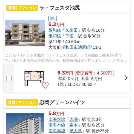
ラ・フェスタ池尻
賃貸 | マンション
敷0
6.3
万円
阪和線
「
久米田
」駅 徒歩16分
阪和線
「
下松
」駅 徒歩30分
築11年 / 40.63㎡
大阪府
岸和田市
池尻町
411-1
こだわりポイント満載の『ラ・フェスタ池尻』。専有面積は40.63平米で
す。ゆとりある生活の実現のため、初期費用は安く抑えましょう。こちらは
礼金ゼロ円になります。月5.75万円の賃料...
6.3
万
円
(管理費等：4,500円 )
0ヶ月
6万円
敷金
礼金
1階 / 1LDK / 40.63㎡
忠岡グリーンハイツ
賃貸 | マンション
5.8
万円
南海本線
「
忠岡
」駅 徒歩3分
南海本線
「
春木
」駅 徒歩25分
南海本線
「
泉大津
」駅 徒歩26分