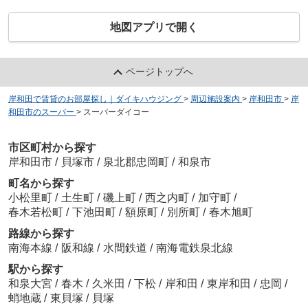
地図アプリで開く
ページトップへ
岸和田で賃貸のお部屋探し｜ダイキハウジング
>
周辺施設案内
>
岸和田市
>
岸
和田市のスーパー
>
スーパーダイコー
市区町村から探す
岸和田市
/
貝塚市
/
泉北郡忠岡町
/
和泉市
町名から探す
小松里町
/
土生町
/
磯上町
/
西之内町
/
加守町
/
春木若松町
/
下池田町
/
額原町
/
別所町
/
春木旭町
路線から探す
南海本線
/
阪和線
/
水間鉄道
/
南海電鉄泉北線
駅から探す
和泉大宮
/
春木
/
久米田
/
下松
/
岸和田
/
東岸和田
/
忠岡
/
蛸地蔵
/
東貝塚
/
貝塚