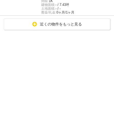
間取:
1K
建物面積:
- / 7.43坪
土地面積:
- / -
敷金/礼金:
0ヶ月/1ヶ月
近くの物件をもっと見る