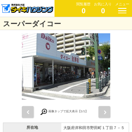
閲覧履歴
お気に入り
メニュー
0
0
スーパーダイコー
前
次
画像タップで拡大表示【
1
/1】
所在地
大阪府岸和田市野田町１丁目７－５