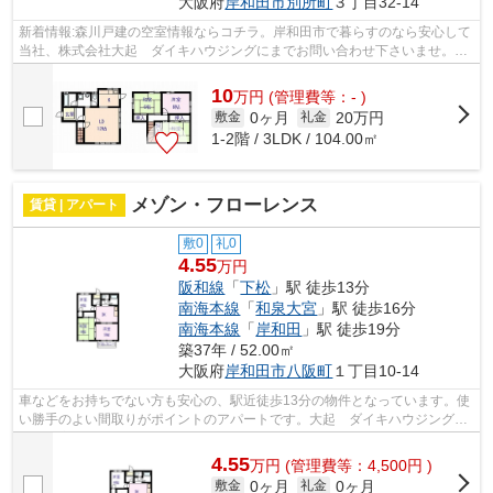
大阪府
岸和田市
別所町
３丁目32-14
新着情報:森川戸建の空室情報ならコチラ。岸和田市で暮らすのなら安心して
当社、株式会社大起 ダイキハウジングにまでお問い合わせ下さいませ。
072-436-6233からいつでも可能です。
10
万
円
(管理費等：- )
0ヶ月
20万円
敷金
礼金
1-2階 / 3LDK / 104.00㎡
メゾン・フローレンス
賃貸 | アパート
敷0
礼0
4.55
万円
阪和線
「
下松
」駅 徒歩13分
南海本線
「
和泉大宮
」駅 徒歩16分
南海本線
「
岸和田
」駅 徒歩19分
築37年 / 52.00㎡
大阪府
岸和田市
八阪町
１丁目10-14
車などをお持ちでない方も安心の、駅近徒歩13分の物件となっています。使
い勝手のよい間取りがポイントのアパートです。大起 ダイキハウジング
で、お客様のお好みの物件をお探しにな...
4.55
万
円
(管理費等：4,500円 )
0ヶ月
0ヶ月
敷金
礼金