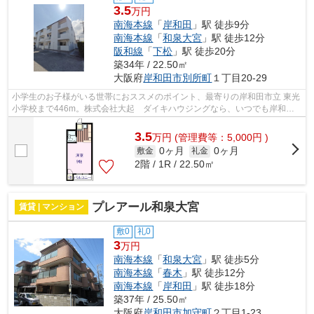
3.5
万円
南海本線
「
岸和田
」駅 徒歩9分
南海本線
「
和泉大宮
」駅 徒歩12分
阪和線
「
下松
」駅 徒歩20分
築34年 / 22.50㎡
大阪府
岸和田市
別所町
１丁目20-29
小学生のお子様がいる世帯におススメのポイント、最寄りの岸和田市立 東光
小学校まで446m。株式会社大起 ダイキハウジングなら、いつでも岸和田
市の物件を御提供しております。072-43...
3.5
万
円
(管理費等：5,000円 )
0ヶ月
0ヶ月
敷金
礼金
2階 / 1R / 22.50㎡
プレアール和泉大宮
賃貸 | マンション
敷0
礼0
3
万円
南海本線
「
和泉大宮
」駅 徒歩5分
南海本線
「
春木
」駅 徒歩12分
南海本線
「
岸和田
」駅 徒歩18分
築37年 / 25.50㎡
大阪府
岸和田市
加守町
２丁目1-23