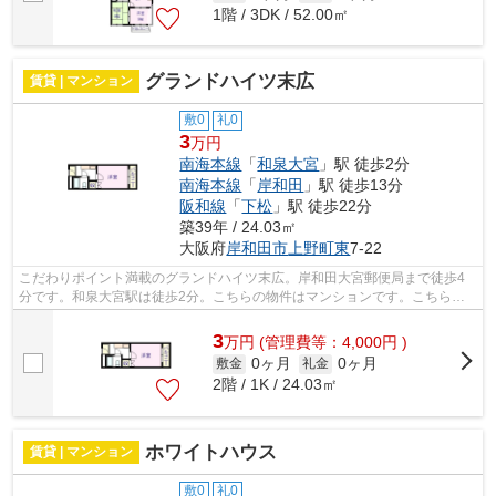
1階 / 3DK / 52.00㎡
グランドハイツ末広
賃貸 | マンション
敷0
礼0
3
万円
南海本線
「
和泉大宮
」駅 徒歩2分
南海本線
「
岸和田
」駅 徒歩13分
阪和線
「
下松
」駅 徒歩22分
築39年 / 24.03㎡
大阪府
岸和田市
上野町東
7-22
こだわりポイント満載のグランドハイツ末広。岸和田大宮郵便局まで徒歩4
分です。和泉大宮駅は徒歩2分。こちらの物件はマンションです。こちらで
は南海本線和泉大宮周辺に立地する物件...
3
万
円
(管理費等：4,000円 )
0ヶ月
0ヶ月
敷金
礼金
2階 / 1K / 24.03㎡
ホワイトハウス
賃貸 | マンション
敷0
礼0