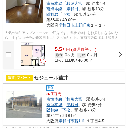
南海本線
「
和泉大宮
」駅 徒歩4分
南海本線
「
岸和田
」駅 徒歩13分
阪和線
「
下松
」駅 徒歩24分
築33年 / 40.00㎡
大阪府
岸和田市
上野町東
１－１７
人気の物件アップストーンのご紹介です。当社で物件をお探しになるのな
ら、まずはコチラの岸和田市エリアの物件から。南海電鉄南海本線和泉大宮
駅周辺の事なら、0120-163-867からご相...
5.5
万
円
(管理費等：- )
0ヶ月
0ヶ月
敷金
礼金
1階 / 1LDK / 40.00㎡
セジュール藤井
賃貸 | アパート
敷0
5.1
万円
南海本線
「
和泉大宮
」駅 徒歩6分
南海本線
「
岸和田
」駅 徒歩8分
阪和線
「
下松
」駅 徒歩23分
築24年 / 33.61㎡
大阪府
岸和田市
藤井町
１丁目4-5