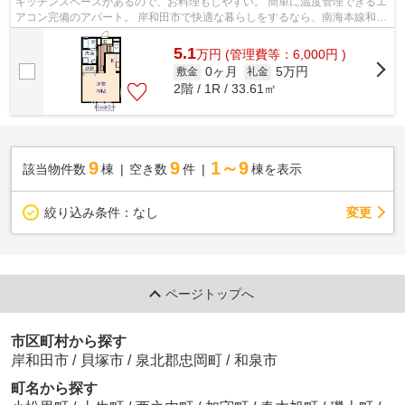
キッチンスペースがあるので、お料理もしやすい。 簡単に温度管理できるエ
アコン完備のアパート。 岸和田市で快適な暮らしをするなら、南海本線和泉
大宮周辺にある賃貸物件がオススメ...
5.1
万
円
(管理費等：6,000円 )
0ヶ月
5万円
敷金
礼金
2階 / 1R / 33.61㎡
9
9
1～9
該当物件数
棟
空き数
件
棟を表示
変更
絞り込み条件：
なし
ページトップへ
市区町村から探す
岸和田市
/
貝塚市
/
泉北郡忠岡町
/
和泉市
町名から探す