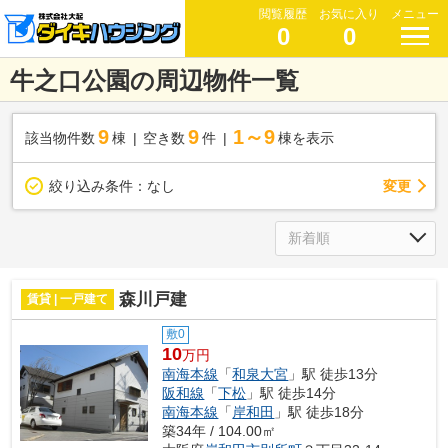
閲覧履歴
お気に入り
メニュー
0
0
牛之口公園の周辺物件一覧
9
9
1～9
該当物件数
棟
空き数
件
棟を表示
変更
絞り込み条件：
なし
森川戸建
賃貸 | 一戸建て
敷0
10
万円
南海本線
「
和泉大宮
」駅 徒歩13分
阪和線
「
下松
」駅 徒歩14分
南海本線
「
岸和田
」駅 徒歩18分
築34年 / 104.00㎡