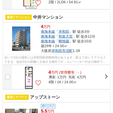
2階 / 2LDK / 54.81㎡
中井マンション
賃貸 | マンション
4
万円
南海本線
「
岸和田
」駅 徒歩3分
南海本線
「
和泉大宮
」駅 徒歩12分
南海本線
「
蛸地蔵
」駅 徒歩15分
築29年 / 24.00㎡
大阪府
岸和田市
沼町
1-28
歩いて4分の場所には岸和田駅前郵便局があります。駅まで歩いてアクセス
できる、徒歩3分の距離に立地する物件です。エレベーター付きの物件で
す。こちらの物件はマンションです。大起...
4
万
円
(管理費等：- )
1万円
4万円
敷金
礼金
4階 / 1K / 24.00㎡
アップストーン
賃貸 | アパート
敷0
礼0
5.5
万円