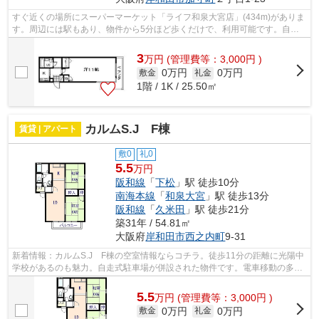
すぐ近くの場所にスーパーマーケット「ライフ和泉大宮店」(434m)がありま
す。周辺には駅もあり、物件から5分ほど歩くだけで、利用可能です。自走
式駐車場を備えている物件です。ぜひ一...
3
万
円
(管理費等：3,000円 )
0万円
0万円
敷金
礼金
1階 / 1K / 25.50㎡
カルムS.J F棟
賃貸 | アパート
敷0
礼0
5.5
万円
阪和線
「
下松
」駅 徒歩10分
南海本線
「
和泉大宮
」駅 徒歩13分
阪和線
「
久米田
」駅 徒歩21分
築31年 / 54.81㎡
大阪府
岸和田市
西之内町
9-31
新着情報：カルムS.J F棟の空室情報ならコチラ。徒歩11分の距離に光陽中
学校があるのも魅力。自走式駐車場が併設された物件です。電車移動の多い
方に嬉しい駅から徒歩10分の物件です...
5.5
万
円
(管理費等：3,000円 )
0万円
0万円
敷金
礼金