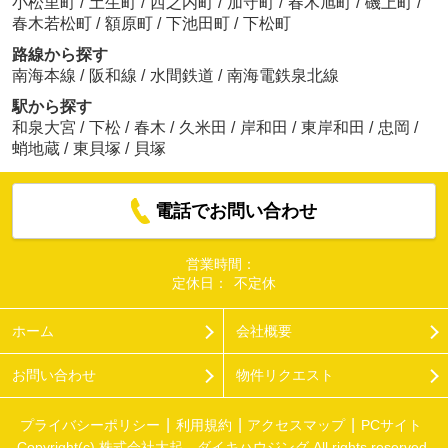
小松里町
/
土生町
/
西之内町
/
加守町
/
春木旭町
/
磯上町
/
春木若松町
/
額原町
/
下池田町
/
下松町
路線から探す
南海本線
/
阪和線
/
水間鉄道
/
南海電鉄泉北線
駅から探す
和泉大宮
/
下松
/
春木
/
久米田
/
岸和田
/
東岸和田
/
忠岡
/
蛸地蔵
/
東貝塚
/
貝塚
電話でお問い合わせ
営業時間：
定休日：
不定休
ホーム
会社概要
お問い合わせ
物件リクエスト
プライバシーポリシー
利用規約
アクセスマップ
PCサイト
Copyright(c) 株式会社大起 ダイキハウジング All rights reserved.