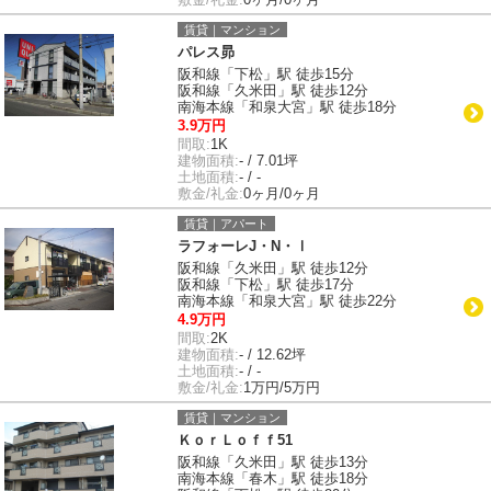
賃貸｜マンション
パレス昴
阪和線「下松」駅 徒歩15分
阪和線「久米田」駅 徒歩12分
南海本線「和泉大宮」駅 徒歩18分
3.9万円
間取:
1K
建物面積:
- / 7.01坪
土地面積:
- / -
敷金/礼金:
0ヶ月/0ヶ月
賃貸｜アパート
ラフォーレJ・N・Ⅰ
阪和線「久米田」駅 徒歩12分
阪和線「下松」駅 徒歩17分
南海本線「和泉大宮」駅 徒歩22分
4.9万円
間取:
2K
建物面積:
- / 12.62坪
土地面積:
- / -
敷金/礼金:
1万円/5万円
賃貸｜マンション
ＫｏｒＬｏｆｆ51
阪和線「久米田」駅 徒歩13分
南海本線「春木」駅 徒歩18分