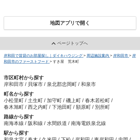
地図アプリで開く
ページトップへ
岸和田で賃貸のお部屋探し｜ダイキハウジング
>
周辺施設案内
>
岸和田市
>
岸
和田市のファーストフード
>
すき屋 荒木町
市区町村から探す
岸和田市
/
貝塚市
/
泉北郡忠岡町
/
和泉市
町名から探す
小松里町
/
土生町
/
加守町
/
磯上町
/
春木若松町
/
春木旭町
/
西之内町
/
下池田町
/
額原町
/
別所町
路線から探す
南海本線
/
阪和線
/
水間鉄道
/
南海電鉄泉北線
駅から探す
和泉大宮
/
春木
/
久米田
/
下松
/
岸和田
/
東岸和田
/
忠岡
/