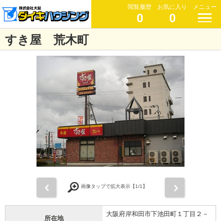
閲覧履歴
お気に入り
メニュー
0
0
すき屋 荒木町
前
次
画像タップで拡大表示【
1
/1】
大阪府岸和田市下池田町１丁目２－
所在地